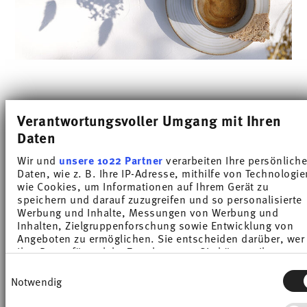
Modern und immer
Verantwortungsvoller Umgang mit Ihren
voll im Trend
Daten
Wir und
unsere 1022 Partner
verarbeiten Ihre persönlich
Daten, wie z. B. Ihre IP-Adresse, mithilfe von Technologie
Gleichzeitig zeigt das
wie Cookies, um Informationen auf Ihrem Gerät zu
speichern und darauf zuzugreifen und so personalisierte
Geschirr-Design Thomas
Werbung und Inhalte, Messungen von Werbung und
Sunny Day ein frisches
Inhalten, Zielgruppenforschung sowie Entwicklung von
Design, das Leichtigkeit und
Angeboten zu ermöglichen. Sie entscheiden darüber, wer
Ihre Daten für welche Zwecke nutzt. Sie können Ihre
Funktionalität vereint.
Einwilligung jederzeit über die Cookie-Erklärung oder dur
Einwilligungsauswahl
Klicken auf das Privacy Trigger Symbol ändern oder
Notwendig
Thomas Sunny Day Farb-
widerrufen
Designs entdecken