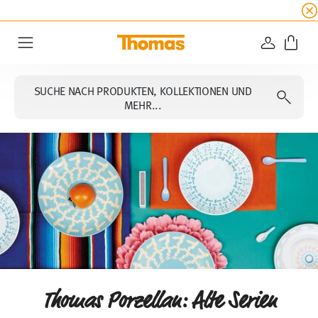
SUMMER SALE
☀️ Bis zu 45% Rabatt auf alle Th
ANMELD
Menu
SUCHE NACH PRODUKTEN, KOLLEKTIONEN UND
MEHR...
Thomas Porzellan: Alte Serien