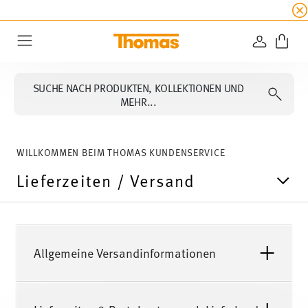
SUMMER SALE
☀️ Jetzt
5% Rabatt on top!
Bis z
ANMELD
Menu
SUCHE NACH PRODUKTEN, KOLLEKTIONEN UND
MEHR...
WILLKOMMEN BEIM THOMAS KUNDENSERVICE
Lieferzeiten / Versand
Allgemeine Versandinformationen
Kostenloser Versand ab 69,90 €