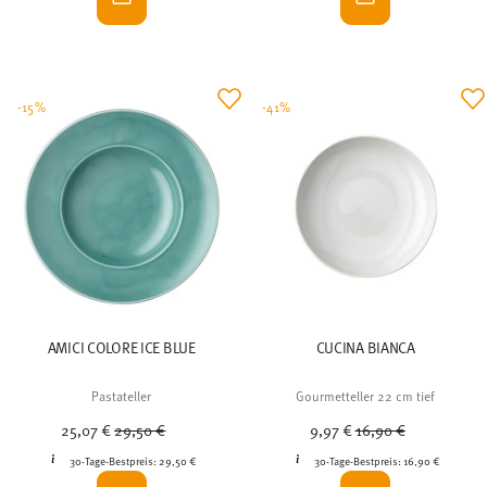
-15%
-41%
AMICI COLORE ICE BLUE
CUCINA BIANCA
Pastateller
Gourmetteller 22 cm tief
Price reduced from
to
Price reduced from
to
25,07 €
29,50 €
9,97 €
16,90 €
30-Tage-Bestpreis:
29,50 €
30-Tage-Bestpreis:
16,90 €