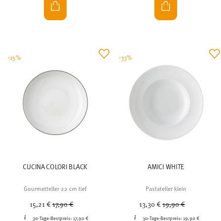
-15%
-33%
CUCINA COLORI BLACK
AMICI WHITE
Gourmetteller 22 cm tief
Pastateller klein
Price reduced from
to
Price reduced from
to
15,21 €
17,90 €
13,30 €
19,90 €
30-Tage-Bestpreis:
17,90 €
30-Tage-Bestpreis:
19,90 €