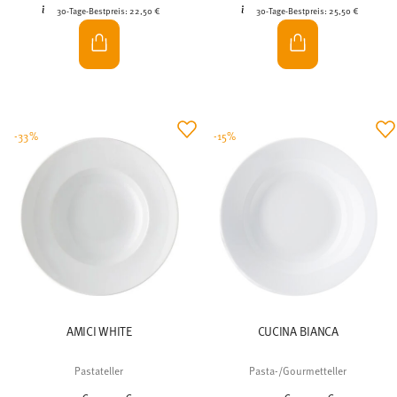
30-Tage-Bestpreis:
22,50 €
30-Tage-Bestpreis:
25,50 €
-33%
-15%
AMICI WHITE
CUCINA BIANCA
Pastateller
Pasta-/Gourmetteller
Price reduced from
to
Price reduced from
to