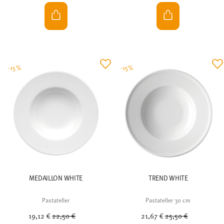
-15%
-15%
MEDAILLON WHITE
TREND WHITE
Pastateller
Pastateller 30 cm
Price reduced from
to
Price reduced from
to
19,12 €
22,50 €
21,67 €
25,50 €