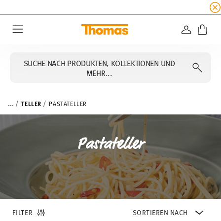
SUMMER SALE
☀️ Jetzt
5% Rabatt on top!
Bis z
ANMELD
Menu
SUCHE NACH PRODUKTEN, KOLLEKTIONEN UND
MEHR...
...
TELLER
PASTATELLER
Pastateller
FILTER