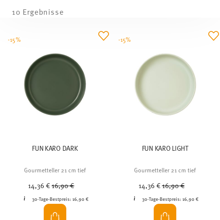
10 Ergebnisse
-15%
-15%
FUN KARO DARK
FUN KARO LIGHT
Gourmetteller 21 cm tief
Gourmetteller 21 cm tief
Price reduced from
to
Price reduced from
to
14,36 €
16,90 €
14,36 €
16,90 €
30-Tage-Bestpreis:
16,90 €
30-Tage-Bestpreis:
16,90 €