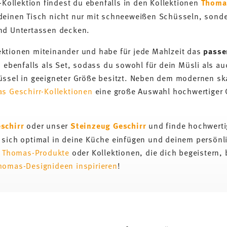
l-Kollektion findest du ebenfalls in den Kollektionen
Thoma
deinen Tisch nicht nur mit schneeweißen Schüsseln, sond
d Untertassen decken.
ktionen miteinander und habe für jede Mahlzeit das
passe
s ebenfalls als Set, sodass du sowohl für dein Müsli als a
üssel in geeigneter Größe besitzt. Neben dem modernen s
s Geschirr-Kollektionen
eine große Auswahl hochwertiger 
schirr
oder unser
Steinzeug Geschirr
und finde hochwerti
e sich optimal in deine Küche einfügen und deinem persönl
e
Thomas-Produkte
oder Kollektionen, die dich begeistern,
homas-Designideen inspirieren
!