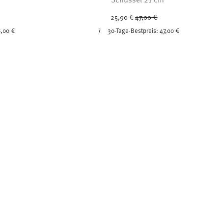
ced from
Price reduced from
to
25,90 €
47,00 €
,00 €
30-Tage-Bestpreis:
47,00 €