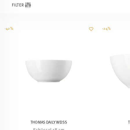
FILTER
-42%
-24%
THOMAS DAILY WEISS
T
Schüssel 18 cm