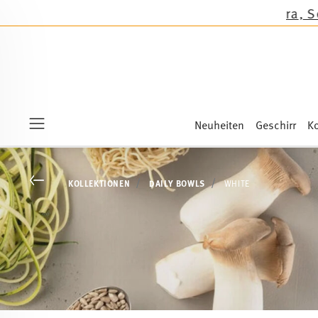
ie Neuheiten Sandora, Sensai & Kids!
Shop now
Neuheiten
Geschirr
Ko
Menu
Go back
KOLLEKTIONEN
DAILY BOWLS
WHITE