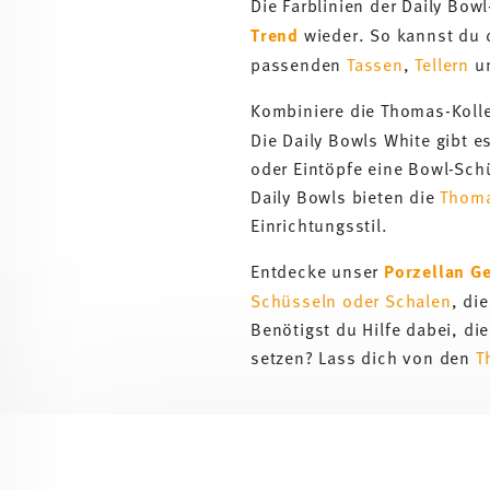
Die Farblinien der Daily Bow
Trend
wieder. So kannst du 
passenden
Tassen
,
Tellern
un
Kombiniere die Thomas-Kolle
Die Daily Bowls White gibt e
oder Eintöpfe eine Bowl-Sch
Daily Bowls bieten die
Thoma
Einrichtungsstil.
Entdecke unser
Porzellan Ge
Schüsseln oder Schalen
, di
Benötigst du Hilfe dabei, di
setzen? Lass dich von den
T
Services
Footer