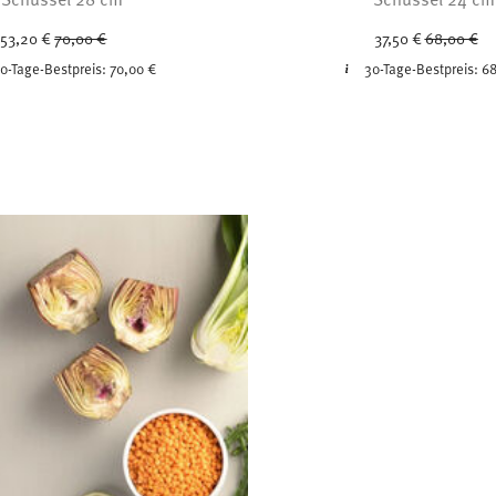
Price reduced from
to
Price redu
to
53,20 €
70,00 €
37,50 €
68,00 €
0-Tage-Bestpreis:
70,00 €
30-Tage-Bestpreis:
68