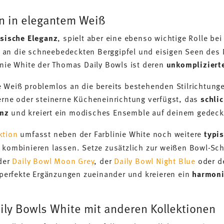
n in elegantem Weiß
ssische Eleganz
, spielt aber eine ebenso wichtige Rolle bei
an die schneebedeckten Berggipfel und eisigen Seen des N
inie White der Thomas Daily Bowls ist deren
unkomplizierte
e Weiß problemlos an die bereits bestehenden Stilrichtun
zerne oder steinerne Kücheneinrichtung verfügst, das
schli
anz
und kreiert ein modisches Ensemble auf deinem gedeck
ktion
umfasst neben der Farblinie White noch weitere
typi
r kombinieren lassen. Setze zusätzlich zur weißen Bowl-Sc
 der
Daily Bowl Moon Grey
, der
Daily Bowl Night Blue
oder d
s perfekte Ergänzungen zueinander und kreieren ein
harmoni
ily Bowls White mit anderen Kollektionen