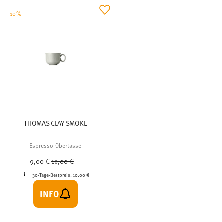
-10%
THOMAS CLAY SMOKE
Espresso-Obertasse
Price reduced from
to
9,00 €
10,00 €
30-Tage-Bestpreis:
10,00 €
INFO