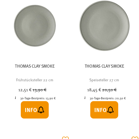
THOMAS CLAY SMOKE
THOMAS CLAY SMOKE
Frühstücksteller 22 cm
Speiseteller 27 cm
Price reduced from
to
Price reduced from
to
12,51 €
13,90 €
18,45 €
20,50 €
30-Tage-Bestpreis:
13,90 €
30-Tage-Bestpreis:
20,50 €
INFO
INFO