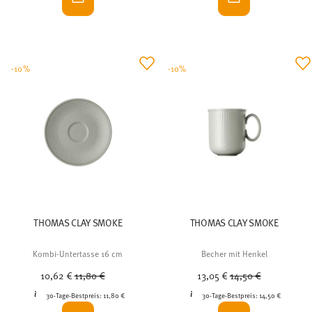
-10%
-10%
THOMAS CLAY SMOKE
THOMAS CLAY SMOKE
Kombi-Untertasse 16 cm
Becher mit Henkel
Price reduced from
to
Price reduced from
to
10,62 €
11,80 €
13,05 €
14,50 €
30-Tage-Bestpreis:
11,80 €
30-Tage-Bestpreis:
14,50 €