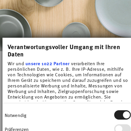
Verantwortungsvoller Umgang mit Ihren
Daten
Wir und
unsere 1022 Partner
verarbeiten Ihre
persönlichen Daten, wie z. B. Ihre IP-Adresse, mithilfe
von Technologien wie Cookies, um Informationen auf
Du hast Dir 9 von 9 Produkten angesehen
Ihrem Gerät zu speichern und darauf zuzugreifen und so
personalisierte Werbung und Inhalte, Messungen von
Werbung und Inhalten, Zielgruppenforschung sowie
Entwicklung von Angeboten zu ermöglichen. Sie
entscheiden darüber, wer Ihre Daten für welche Zwecke
Thomas Clay Smoke: das moderne
nutzt. Sie können Ihre Einwilligung jederzeit über die
Einwilligungsauswahl
Steinzeug-Geschirr in Dunkelgrau
Cookie-Erklärung oder durch Klicken auf das Privacy
Notwendig
Trigger Symbol ändern oder widerrufen
Die beliebte
Thomas Clay Kollektion
wird um
Präferenzen
Wenn Sie es erlauben, würden wir auch gerne:
den neuen sinnlichen Farbton
Smoke
erweitert.