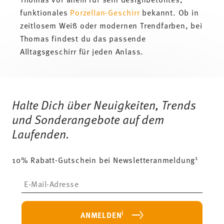
funktionales
Porzellan-Geschirr
bekannt. Ob in
zeitlosem Weiß oder modernen Trendfarben, bei
Thomas findest du das passende
Alltagsgeschirr für jeden Anlass.
Services
Footer
Halte Dich über Neuigkeiten, Trends
und Sonderangebote auf dem
Laufenden.
1
10% Rabatt-Gutschein bei Newsletteranmeldung
Insert your email to register for the newsletters
i
ANMELDEN