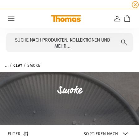
SUMMER SALE
☀️ Bis zu 45% Rabatt auf alle Th
ANMELD
Menu
SUCHE NACH PRODUKTEN, KOLLEKTIONEN UND
MEHR...
...
CLAY
SMOKE
Smoke
FILTER