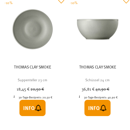
-10%
-10%
THOMAS CLAY SMOKE
THOMAS CLAY SMOKE
Suppenteller 23 cm
Schüssel 24 cm
Price reduced from
to
Price reduced from
to
18,45 €
20,50 €
36,81 €
40,90 €
30-Tage-Bestpreis:
20,50 €
30-Tage-Bestpreis:
40,90 €
INFO
INFO