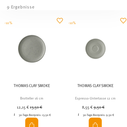
9 Ergebnisse
-10%
-10%
THOMAS CLAY SMOKE
THOMAS CLAY SMOKE
Brotteller 16 cm
Espresso-Untertasse 12 cm
Price reduced from
to
Price reduced from
to
12,15 €
13,50 €
8,55 €
9,50 €
30-Tage-Bestpreis:
13,50 €
30-Tage-Bestpreis:
9,50 €