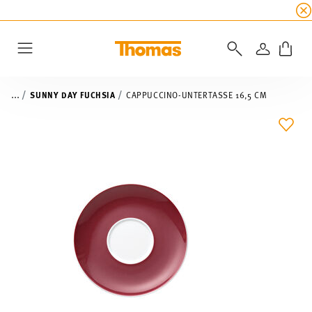
SUMMER SALE
☀️ Jetzt
5% Rabatt on top!
Bis z
ANMELD
Menu
...
SUNNY DAY FUCHSIA
CAPPUCCINO-UNTERTASSE 16,5 CM
ADD 