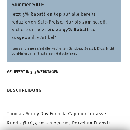
Summer SALE
Jetzt
5% Rabatt on top
auf alle bereits
reduzierten Sale-Preise. Nur bis zum 16.08.
Sichere dir jetzt
bis zu 47% Rabatt
auf
ausgewählte Artikel*
*ausgenommen sind die Neuheiten Sandora, Sensai, Kids. Nicht
kombinierbar mit externen Gutscheinen.
GELIEFERT IN 3-5 WERKTAGEN
BESCHREIBUNG
Thomas Sunny Day Fuchsia Cappuccinotasse -
Rund - Ø 16,5 cm - h 2,2 cm, Porzellan Fuchsia