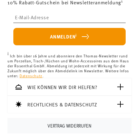
1
10% Rabatt-Gutschein bei Newsletteranmeldung
(ausgenommen Lieferungen ins Vereinigte Königreich)
kostenlos.
Insert your email to register for the newsletters
Lieferkosten unter 69,90 €:
Wenn der Wert Ihres Einkaufs
weniger als 69,90 € beträgt, fallen Versandkosten an. Für
Deutschland betragen diese 4,90 €. Für alle anderen
i
ANMELDEN
Länder können Sie die Lieferkosten
hier einsehen
.
Vereinigtes Königreich:
Für Lieferungen ins Vereinigte
i
Königreich liegt der Mindestbestellwert bei £135, die
Ich bin über 16 Jahre und abonniere den Thomas-Newsletter rund
um Porzellan, Tisch-/Küchen und Wohn-Accessoires aus dem Haus
Lieferung erfolgt versandkostenfrei.
der Rosenthal GmbH. Abmeldung ist jederzeit mit Wirkung für die
Schweiz:
Lieferungen in die Schweiz sind ab 69,90 CHF
Zukunft möglich über den Abmeldelink im Newsletter. Weitere Infos
unter:
Datenschutz
.
versandkostenfrei. Unter einem Bestellwert von 69,90
CHF liegen die Versandkosten bei 36,90 CHF.
WIE KÖNNEN WIR DIR HELFEN?
Tracking:
Sie erhalten per E-Mail einen Trackingcode,
sobald Ihr Paket auf die Reise geht.
RECHTLICHES & DATENSCHUTZ
Lieferzeit innerhalb Deutschlands:
3-5 Werktage für
vorrätige Artikel. Sie können die Lieferzeiten in andere
Länder
hier einsehen
.
VERTRAG WIDERRUFEN
Retouren:
Für Retouren nutzen Sie bitte
unseren
Retourenservice
.