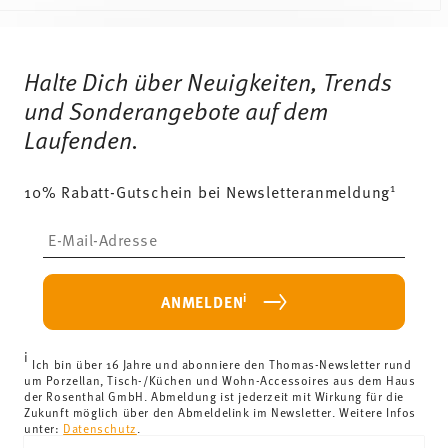
4012436519168
160 gr
DE
0,00 cm
Services
Footer
2020
14 gr
Rund
Halte Dich über Neuigkeiten, Trends
174 gr
Spülmaschinenfest
Mikrowellengeeignet
0,2490 dm³
Lieferzeiten & Versand
und Sonderangebote auf dem
Laufenden.
Versandkostenfrei ab 69,90 €:
Ab einem Warenkorbwert
von 69,90 € ist die Lieferung in alle Lieferländer
1
10% Rabatt-Gutschein bei Newsletteranmeldung
(ausgenommen Lieferungen ins Vereinigte Königreich)
kostenlos.
Insert your email to register for the newsletters
Lieferkosten unter 69,90 €:
Wenn der Wert Ihres Einkaufs
weniger als 69,90 € beträgt, fallen Versandkosten an. Für
Deutschland betragen diese 4,90 €. Für alle anderen
i
ANMELDEN
Länder können Sie die Lieferkosten
hier einsehen
.
Vereinigtes Königreich:
Für Lieferungen ins Vereinigte
i
Königreich liegt der Mindestbestellwert bei £135, die
Ich bin über 16 Jahre und abonniere den Thomas-Newsletter rund
um Porzellan, Tisch-/Küchen und Wohn-Accessoires aus dem Haus
Lieferung erfolgt versandkostenfrei.
der Rosenthal GmbH. Abmeldung ist jederzeit mit Wirkung für die
Schweiz:
Lieferungen in die Schweiz sind ab 69,90 CHF
Zukunft möglich über den Abmeldelink im Newsletter. Weitere Infos
unter:
Datenschutz
.
versandkostenfrei. Unter einem Bestellwert von 69,90