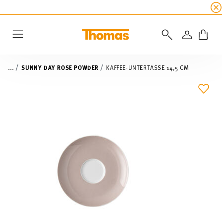
SUMMER SALE
☀️ Jetzt
5% Rabatt on top!
Bis z
ANMELD
Menu
...
SUNNY DAY ROSE POWDER
KAFFEE-UNTERTASSE 14,5 CM
ADD 