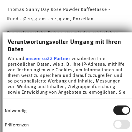
Thomas Sunny Day Rose Powder Kaffeetasse -
Rund - Ø 14,4 cm - h 1,9 cm, Porzellan
Die umfangreiche Farbpalette mit den zahlreichen
Verantwortungsvoller Umgang mit Ihren
Kombinationsmöglichkeiten machen Sunny Day so
Daten
besonders und ermöglichen den Einsatz in
Wir und
unsere 1022 Partner
verarbeiten Ihre
verschiedensten Koch- und Küchenwelten. Auf
persönlichen Daten, wie z. B. Ihre IP-Adresse, mithilfe
von Technologien wie Cookies, um Informationen auf
sympathische und gut gelaunte Weise sorgt Sunny
Ihrem Gerät zu speichern und darauf zuzugreifen und
Day dafür, dass jeder Tag einfach unverwechselbar
so personalisierte Werbung und Inhalte, Messungen
von Werbung und Inhalten, Zielgruppenforschung
wird. HAVE A SUNNY DAY!
sowie Entwicklung von Angeboten zu ermöglichen. Sie
entscheiden darüber, wer Ihre Daten für welche Zwecke
nutzt. Sie können Ihre Einwilligung jederzeit über die
Feinfühlig und mit Wohlfühlcharakter zeigt sich
Einwilligungsauswahl
Cookie-Erklärung oder durch Klicken auf das Privacy
Notwendig
die Sunny Day Farbe Rose Powder. Inspirationen
Trigger Symbol ändern oder widerrufen
für den pudrigen Ton fand Thomas in
Präferenzen
Wenn Sie es erlauben, würden wir auch gerne:
pastellfarbenen Trends aus Mode und Beauty. Die