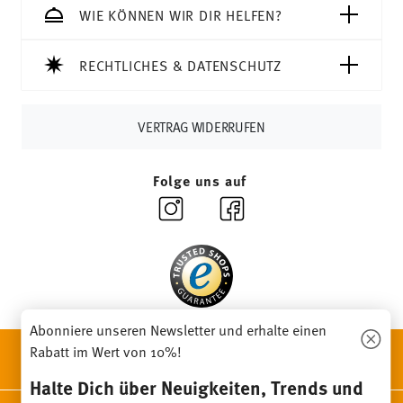
CHF liegen die Versandkosten bei 36,90 CHF.
WIE KÖNNEN WIR DIR HELFEN?
Tracking:
Sie erhalten per E-Mail einen Trackingcode,
sobald Ihr Paket auf die Reise geht.
RECHTLICHES & DATENSCHUTZ
Lieferzeit innerhalb Deutschlands:
3-5 Werktage für
vorrätige Artikel. Sie können die Lieferzeiten in andere
Länder
hier einsehen
.
VERTRAG WIDERRUFEN
Retouren:
Für Retouren nutzen Sie bitte
unseren
Retourenservice
.
Folge uns auf
Abonniere unseren Newsletter und erhalte einen
ENTDECKE UNSERE MARKEN
Rabatt im Wert von 10%!
Design & Funktionalität für Dein Zuhause
Halte Dich über Neuigkeiten, Trends und