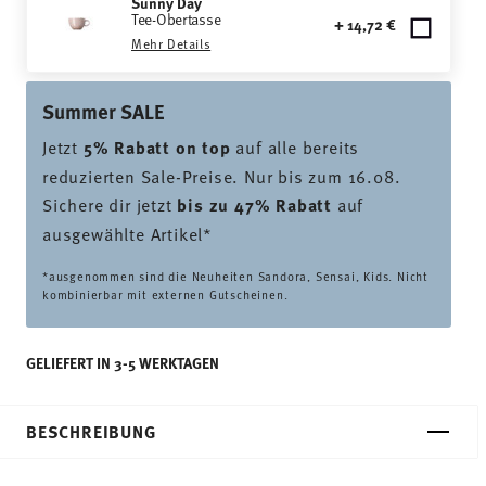
Sunny Day
Tee-Obertasse
+ 14,72 €
Mehr Details
Summer SALE
Jetzt
5% Rabatt on top
auf alle bereits
reduzierten Sale-Preise. Nur bis zum 16.08.
Sichere dir jetzt
bis zu 47% Rabatt
auf
ausgewählte Artikel*
*ausgenommen sind die Neuheiten Sandora, Sensai, Kids. Nicht
kombinierbar mit externen Gutscheinen.
GELIEFERT IN 3-5 WERKTAGEN
BESCHREIBUNG