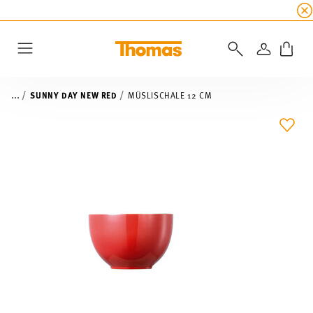
SUMMER SALE
☀️ Jetzt
5% Rabatt on top!
Bis z
ANMELD
Menu
...
SUNNY DAY NEW RED
MÜSLISCHALE 12 CM
ADD 