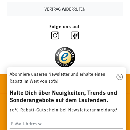
Länder
hier einsehen
.
VERTRAG WIDERRUFEN
Retouren:
Für Retouren nutzen Sie bitte
unseren
Retourenservice
.
Folge uns auf
Abonniere unseren Newsletter und erhalte einen
ENTDECKE UNSERE MARKEN
Rabatt im Wert von 10%!
Design & Funktionalität für Dein Zuhause
Halte Dich über Neuigkeiten, Trends und
Sonderangebote auf dem Laufenden.
Homepage
AGB
Datenschutzhinweise
Impressum
1
10% Rabatt-Gutschein bei Newsletteranmeldung
Cookie-Einwilligung ändern
*
Alle Preise inkl. MwSt. und
zzgl. Versandkosten.
Insert your email to register for the newsletters
1
Sie können den Code bei Ihrem nächsten Einkauf direkt im
Bestellprozess eingeben. Eine Kombination mit anderen