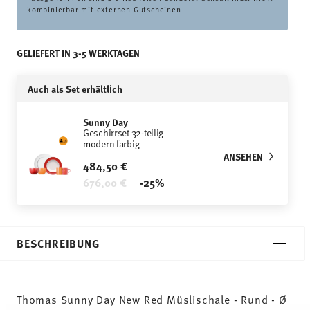
kombinierbar mit externen Gutscheinen.
GELIEFERT IN 3-5 WERKTAGEN
Auch als Set erhältlich
Sunny Day
Geschirrset 32-teilig
modern farbig
ANSEHEN
484,50 €
Price reduced from
to
676,00 €
-25%
BESCHREIBUNG
Thomas Sunny Day New Red Müslischale - Rund - Ø