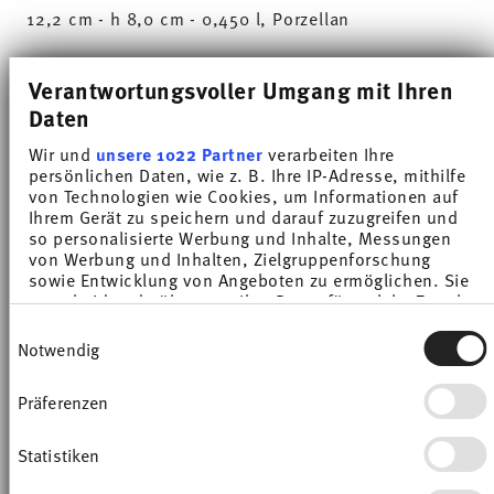
12,2 cm - h 8,0 cm - 0,450 l, Porzellan
Die umfangreiche Farbpalette mit den zahlreichen
Verantwortungsvoller Umgang mit Ihren
Kombinationsmöglichkeiten machen Sunny Day so
Daten
besonders und ermöglichen den Einsatz in
Wir und
unsere 1022 Partner
verarbeiten Ihre
persönlichen Daten, wie z. B. Ihre IP-Adresse, mithilfe
verschiedensten Koch- und Küchenwelten. Auf
von Technologien wie Cookies, um Informationen auf
sympathische und gut gelaunte Weise sorgt Sunny
Ihrem Gerät zu speichern und darauf zuzugreifen und
so personalisierte Werbung und Inhalte, Messungen
Day dafür, dass jeder Tag einfach unverwechselbar
von Werbung und Inhalten, Zielgruppenforschung
sowie Entwicklung von Angeboten zu ermöglichen. Sie
wird. HAVE A SUNNY DAY!
entscheiden darüber, wer Ihre Daten für welche Zwecke
nutzt. Sie können Ihre Einwilligung jederzeit über die
Einwilligungsauswahl
Mit Sunny Day »New Red« zieht Energie in deinen
Cookie-Erklärung oder durch Klicken auf das Privacy
Notwendig
Trigger Symbol ändern oder widerrufen
Küchenschrank! Das strahlende, klare Rot wirkt
Präferenzen
Wenn Sie es erlauben, würden wir auch gerne:
dabei aber nicht laut und aufdringlich, sondern
Informationen über Ihre geografische Lage
vielmehr dynamisch und schwungvoll – we love it!
erfassen, welche bis auf einige Meter genau sein
Statistiken
können
Man könnte meinen, dass ein so starker
Ihr Gerät durch aktives Scannen nach