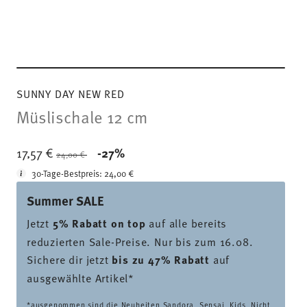
SUNNY DAY NEW RED
Müslischale 12 cm
Price reduced from
to
17,57 €
-27%
24,00 €
30-Tage-Bestpreis:
24,00 €
Summer SALE
Jetzt
5% Rabatt on top
auf alle bereits
reduzierten Sale-Preise. Nur bis zum 16.08.
Sichere dir jetzt
bis zu 47% Rabatt
auf
ausgewählte Artikel*
*ausgenommen sind die Neuheiten Sandora, Sensai, Kids. Nicht