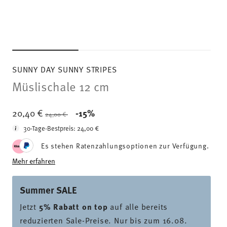
SUNNY DAY SUNNY STRIPES
Müslischale 12 cm
Price reduced from
to
20,40 €
-15%
24,00 €
30-Tage-Bestpreis:
24,00 €
Es stehen Ratenzahlungsoptionen zur Verfügung.
Mehr erfahren
Summer SALE
Jetzt
5% Rabatt on top
auf alle bereits
reduzierten Sale-Preise. Nur bis zum 16.08.