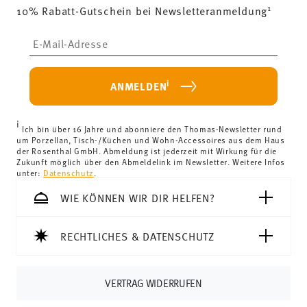
1
10% Rabatt-Gutschein bei Newsletteranmeldung
(ausgenommen Lieferungen ins Vereinigte Königreich)
kostenlos.
Lebensmittelkontakt sicher
Insert your email to register for the newsletters
Lieferkosten unter 69,90 €:
Wenn der Wert Ihres Einkaufs
weniger als 69,90 € beträgt, fallen Versandkosten an. Für
Deutschland betragen diese 4,90 €. Für alle anderen
i
ANMELDEN
Länder können Sie die Lieferkosten
hier einsehen
.
Vereinigtes Königreich:
Für Lieferungen ins Vereinigte
i
Königreich liegt der Mindestbestellwert bei £135, die
Ich bin über 16 Jahre und abonniere den Thomas-Newsletter rund
um Porzellan, Tisch-/Küchen und Wohn-Accessoires aus dem Haus
Lieferung erfolgt versandkostenfrei.
der Rosenthal GmbH. Abmeldung ist jederzeit mit Wirkung für die
Schweiz:
Lieferungen in die Schweiz sind ab 69,90 CHF
Zukunft möglich über den Abmeldelink im Newsletter. Weitere Infos
unter:
Datenschutz
.
versandkostenfrei. Unter einem Bestellwert von 69,90
CHF liegen die Versandkosten bei 36,90 CHF.
WIE KÖNNEN WIR DIR HELFEN?
Tracking:
Sie erhalten per E-Mail einen Trackingcode,
sobald Ihr Paket auf die Reise geht.
RECHTLICHES & DATENSCHUTZ
Lieferzeit innerhalb Deutschlands:
3-5 Werktage für
vorrätige Artikel. Sie können die Lieferzeiten in andere
Länder
hier einsehen
.
VERTRAG WIDERRUFEN
Retouren:
Für Retouren nutzen Sie bitte