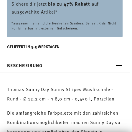
Sichere dir jetzt
bis zu 47% Rabatt
auf
ausgewählte Artikel*
*ausgenommen sind die Neuheiten Sandora, Sensai, Kids. Nicht
kombinierbar mit externen Gutscheinen.
GELIEFERT IN 3-5 WERKTAGEN
BESCHREIBUNG
Thomas Sunny Day Sunny Stripes Müslischale -
Rund - Ø 12,2 cm - h 8,0 cm - 0,450 l, Porzellan
Die umfangreiche Farbpalette mit den zahlreichen
Kombinationsmöglichkeiten machen Sunny Day so
besonders und ermöglichen den Einsatz in