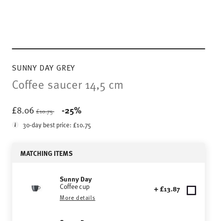
SUNNY DAY GREY
Coffee saucer 14,5 cm
Price reduced from
to
£8.06
-25%
£10.75
30-day best price:
£10.75
MATCHING ITEMS
Sunny Day
Coffee cup
+ £13.87
More details