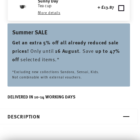
Sunny Day
Tea cup
+ £13.87
More details
Summer SALE
Get an extra 5% off all already reduced sale
prices
!
Only until
16 August
. Save
up to 47%
off
selected items.*
*Excluding new collections Sandora, Sensai, Kids.
Not combinable with external vouchers.
DELIVERED IN 10-14 WORKING DAYS
DESCRIPTION