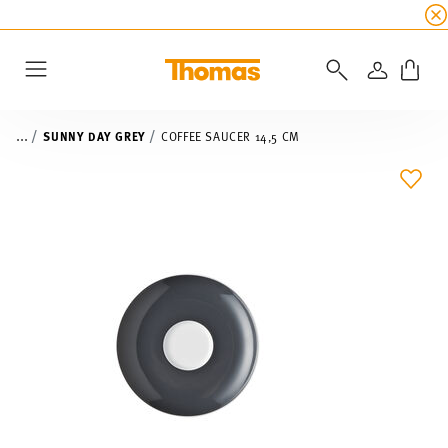
SUMMER SALE
☀️ Get an
extra 5% off
all alread
LOGIN
Menu
...
SUNNY DAY GREY
COFFEE SAUCER 14,5 CM
ADD 