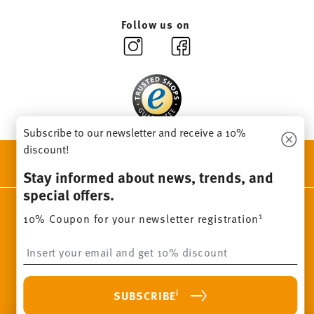
Follow us on
Subscribe to our newsletter and receive a 10%
discount!
DISCOVER ALL OUR BRANDS
Stay informed about news, trends, and
Beauty & functionality for your home
special offers.
Homepage
General terms and conditions
Privacy policy
1
10% Coupon for your newsletter registration
Imprint
Change cookie consent
Insert your email to register for the newsletters
*
All prices incl. VAT and plus
shipping costs.
1
The code can be entered directly during the order process. The
voucher can not be combined with other vouchers or discounts. It
i
SUBSCRIBE
is not billable by hindsight. No cash, balance expires.
© 2025 Rosenthal GmbH. All rights reserved