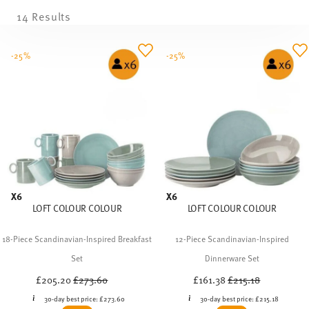
14 Results
-25%
-25%
X6
X6
LOFT COLOUR COLOUR
LOFT COLOUR COLOUR
18-Piece Scandinavian-Inspired Breakfast
12-Piece Scandinavian-Inspired
Set
Dinnerware Set
Price reduced from
to
Price reduced from
to
£205.20
£273.60
£161.38
£215.18
30-day best price:
£273.60
30-day best price:
£215.18