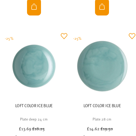
-25%
-25%
LOFT COLOR ICE BLUE
LOFT COLOR ICE BLUE
Plate deep 24 cm
Plate 28 cm
Price reduced from
to
Price reduced from
to
£13.69
£18.25
£14.62
£19.50