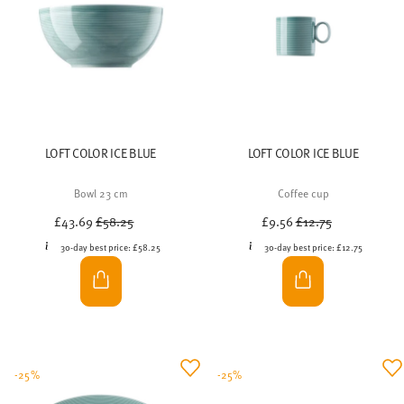
LOFT COLOR ICE BLUE
LOFT COLOR ICE BLUE
Bowl 23 cm
Coffee cup
Price reduced from
to
Price reduced from
to
£43.69
£58.25
£9.56
£12.75
30-day best price:
£58.25
30-day best price:
£12.75
-25%
-25%