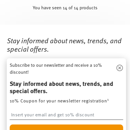
You have seen 14 of 14 products
Services
Footer
Stay informed about news, trends, and
special offers.
1
10% Coupon for your newsletter registration
Subscribe to our newsletter and receive a 10%
discount!
Insert your email to register for the newsletters
Stay informed about news, trends, and
special offers.
i
SUBSCRIBE
1
10% Coupon for your newsletter registration
Insert your email to register for the newsletters
i
I am over 16 years and subscribe to the Thomas newsletter
concerning porcelain, table, kitchen and home accessories from
Rosenthal GmbH. Cancellation is possible at any time with effect for
the future via the unsubscribe link in the newsletter. Please find