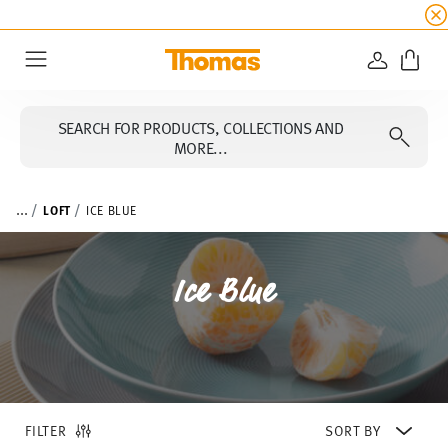
SUMMER SALE
☀️ Get an
extra 5% off
all alread
LOGIN
Menu
SEARCH FOR PRODUCTS, COLLECTIONS AND
MORE...
...
LOFT
ICE BLUE
Ice Blue
FILTER