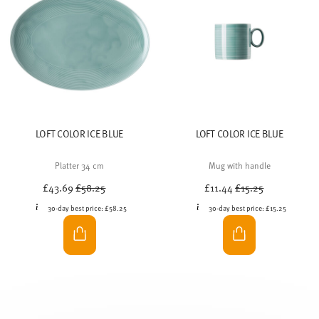
LOFT COLOR ICE BLUE
LOFT COLOR ICE BLUE
Platter 34 cm
Mug with handle
Price reduced from
to
Price reduced from
to
£43.69
£58.25
£11.44
£15.25
30-day best price:
£58.25
30-day best price:
£15.25