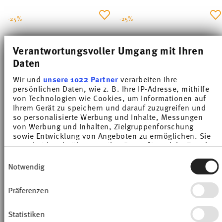
-25%
-25%
Verantwortungsvoller Umgang mit Ihren
Daten
Wir und
unsere 1022 Partner
verarbeiten Ihre
persönlichen Daten, wie z. B. Ihre IP-Adresse, mithilfe
von Technologien wie Cookies, um Informationen auf
Ihrem Gerät zu speichern und darauf zuzugreifen und
so personalisierte Werbung und Inhalte, Messungen
von Werbung und Inhalten, Zielgruppenforschung
LOFT COLOR ICE BLUE
LOFT COLOR ICE BLUE
sowie Entwicklung von Angeboten zu ermöglichen. Sie
entscheiden darüber, wer Ihre Daten für welche Zwecke
Coffee saucer 16,5 cm
Combi saucer 18 cm
nutzt. Sie können Ihre Einwilligung jederzeit über die
Einwilligungsauswahl
Cookie-Erklärung oder durch Klicken auf das Privacy
Price reduced from
to
Price reduced from
to
Notwendig
£5.06
£6.75
£5.81
£7.75
Trigger Symbol ändern oder widerrufen
30-day best price:
£6.75
30-day best price:
£7.75
Präferenzen
Wenn Sie es erlauben, würden wir auch gerne:
Informationen über Ihre geografische Lage
erfassen, welche bis auf einige Meter genau sein
Statistiken
können