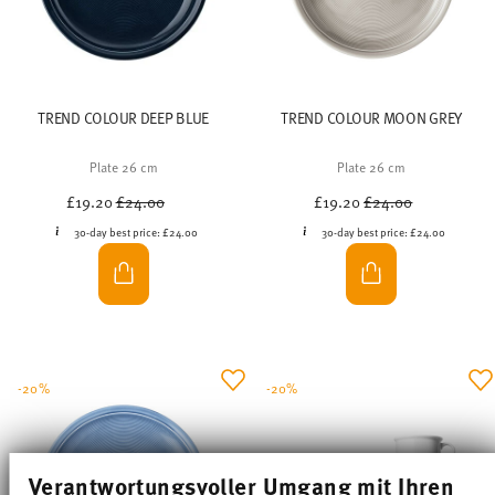
-20%
-20%
TREND COLOUR ICE BLUE
TREND COLOUR MOSS GREEN
Plate 26 cm
Plate 26 cm
Price reduced from
to
Price reduced from
to
£19.20
£24.00
£19.20
£24.00