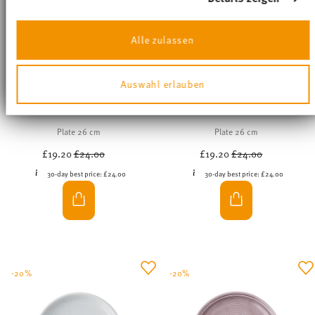
£11.60
£14.50
£13.80
£17.25
30-day best price:
£14.50
30-day best price:
£17.25
-20%
-20%
TREND COLOUR CHILLI RED
TREND COLOUR DEEP BLUE
Plate 22 cm
Plate 22 cm