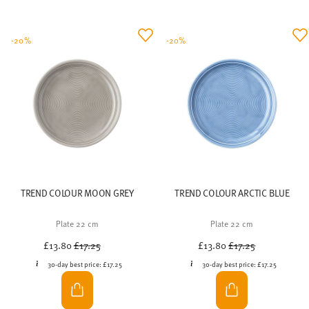
NEW: Thomas Trend Lavender Lilac
The new Trend colour Lavender Lilac brings fresh lightness
to your table setting. This delicate lilac shade gives plates
and cups a calm, clear look and awakens anticipation for
spring.
-20%
-20%