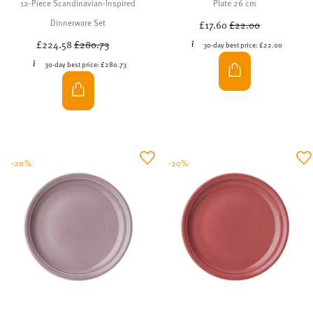
NEW: Thomas Trend Chilli Red
The new Chilli Red colour from the Trend collection brings
energy and expression to your table. The intense, warm red
of Thomas porcelain creates confident accents and adds a