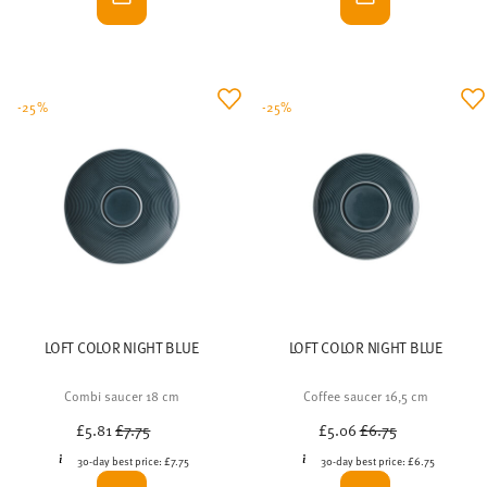
-25%
-25%
LOFT COLOR NIGHT BLUE
LOFT COLOR NIGHT BLUE
Combi saucer 18 cm
Coffee saucer 16,5 cm
Price reduced from
to
Price reduced from
to
£5.81
£7.75
£5.06
£6.75
30-day best price:
£7.75
30-day best price:
£6.75