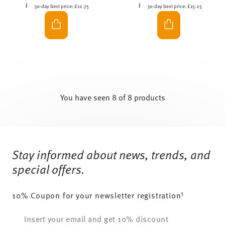
30-day best price:
£12.75
30-day best price:
£15.25
You have seen 8 of 8 products
Services
Footer
Stay informed about news, trends, and
special offers.
1
10% Coupon for your newsletter registration
Insert your email to register for the newsletters