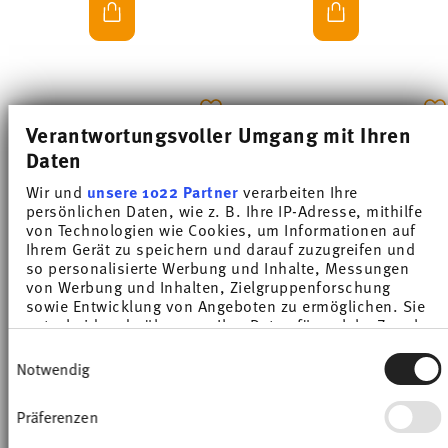
-25%
-25%
Verantwortungsvoller Umgang mit Ihren
Daten
Wir und
unsere 1022 Partner
verarbeiten Ihre
persönlichen Daten, wie z. B. Ihre IP-Adresse, mithilfe
von Technologien wie Cookies, um Informationen auf
Ihrem Gerät zu speichern und darauf zuzugreifen und
so personalisierte Werbung und Inhalte, Messungen
von Werbung und Inhalten, Zielgruppenforschung
sowie Entwicklung von Angeboten zu ermöglichen. Sie
entscheiden darüber, wer Ihre Daten für welche Zwecke
LOFT COLOR NIGHT BLUE
LOFT COLOR NIGHT BLUE
nutzt. Sie können Ihre Einwilligung jederzeit über die
Einwilligungsauswahl
Cookie-Erklärung oder durch Klicken auf das Privacy
Notwendig
Trigger Symbol ändern oder widerrufen
Combi cup
Platter 34 cm
Price reduced from
to
Price reduced from
to
£11.44
£15.25
£43.69
£58.25
Präferenzen
Wenn Sie es erlauben, würden wir auch gerne:
Informationen über Ihre geografische Lage
30-day best price:
£15.25
30-day best price:
£58.25