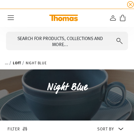
SUMMER SALE
☀️ Get an
extra 5% off
all alread
LOGIN
Menu
SEARCH FOR PRODUCTS, COLLECTIONS AND
MORE...
...
LOFT
NIGHT BLUE
Night Blue
FILTER