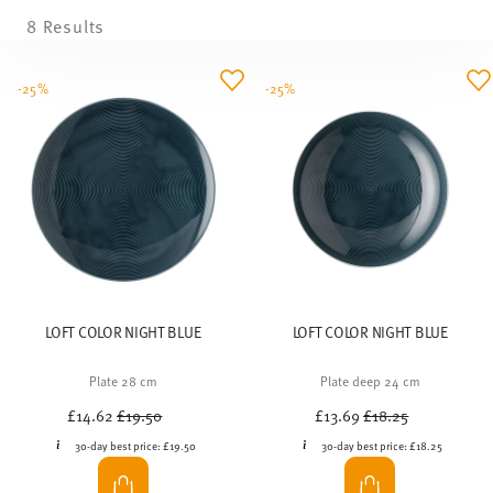
8 Results
-25%
-25%
LOFT COLOR NIGHT BLUE
LOFT COLOR NIGHT BLUE
Plate 28 cm
Plate deep 24 cm
Price reduced from
to
Price reduced from
to
£14.62
£19.50
£13.69
£18.25
30-day best price:
£19.50
30-day best price:
£18.25