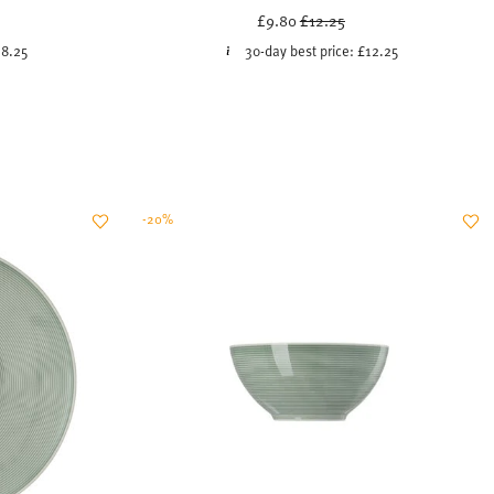
uced from
Price reduced from
to
£9.80
£12.25
18.25
30-day best price:
£12.25
-20%