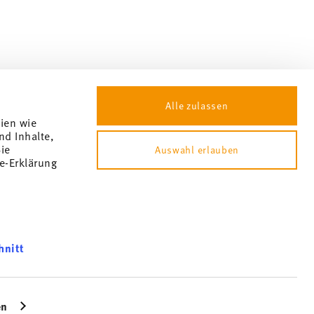
Alle zulassen
gien wie
nd Inhalte,
ie
Auswahl erlauben
e-Erklärung
hnitt
okie consent
können und
s not billable by hindsight. No cash, balance expires.
bsite an
en
icherweise