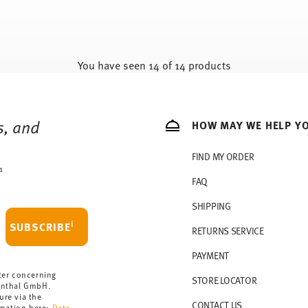
You have seen 14 of 14 products
s, and
HOW MAY WE HELP Y
FIND MY ORDER
1
FAQ
SHIPPING
i
SUBSCRIBE
RETURNS SERVICE
PAYMENT
ter concerning
STORE LOCATOR
enthal GmbH.
ure via the
CONTACT US
rmation here:
Data