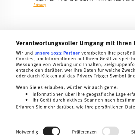
Privacy
.
Verantwortungsvoller Umgang mit Ihren 
Wir und
unsere 1022 Partner
verarbeiten Ihre persönl
Cookies, um Informationen auf Ihrem Gerät zu speich
Subscribe to our newsletter and receive a 10% discount!
Messungen von Werbung und Inhalten, Zielgruppenfo
entscheiden darüber, wer Ihre Daten für welche Zwecke
Stay informed about news, trends, and speci
oder durch Klicken auf das Privacy Trigger Symbol än
1
10% Coupon for your newsletter registration
Wenn Sie es erlauben, würden wir auch gerne:
Informationen über Ihre geografische Lage erf
Insert your email to register for the newsletters
Ihr Gerät durch aktives Scannen nach bestimmt
Erfahren Sie mehr darüber, wie Ihre persönlichen Date
Homepage
i
Einzelheiten
fest.
I am over 16 years and subscribe to the Thomas newsletter concernin
and home accessories from Rosenthal GmbH. Cancellation is possible a
the future via the unsubscribe link in the newsletter. Please find mor
Wir verwenden Cookies, um Inhalte und Anzeigen zu p
1
The code can be entered directly during the order pr
Read more
Einwilligungsauswahl
Privacy
.
die Zugriffe auf unsere Website zu analysieren. Auße
Notwendig
Präferenzen
St
unsere Partner für soziale Medien, Werbung und Anal