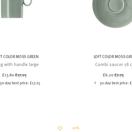
FT COLOR MOSS GREEN
LOFT COLOR MOSS GR
g with handle large
Combi saucer 18 
Price reduced from
to
Price red
to
£13.80
£17.25
£6.20
£7.75
30-day best price:
£17.25
30-day best price:
£
-20%