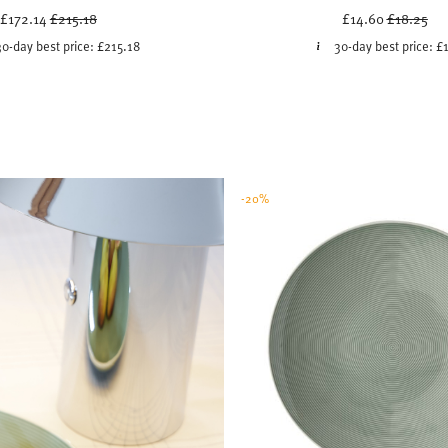
Price reduced from
to
Price red
to
£172.14
£215.18
£14.60
£18.25
30-day best price:
£215.18
30-day best price:
£
-20%