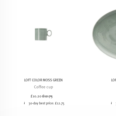
LOFT COLOR MOSS GREEN
LO
Coffee cup
Price reduced from
to
£10.20
£12.75
30-day best price:
£12.75