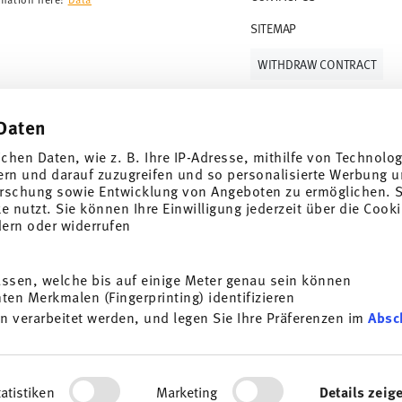
SITEMAP
WITHDRAW CONTRACT
Daten
Follow us on
ichen Daten, wie z. B. Ihre IP-Adresse, mithilfe von Technolo
ern und darauf zuzugreifen und so personalisierte Werbung u
rschung sowie Entwicklung von Angeboten zu ermöglichen. S
 nutzt. Sie können Ihre Einwilligung jederzeit über die Cooki
al offers.
dern oder widerrufen
DISCOVER ALL OUR BRANDS
assen, welche bis auf einige Meter genau sein können
Beauty & functionality for your home
i
en Merkmalen (Fingerprinting) identifizieren
SUBSCRIBE
n verarbeitet werden, und legen Sie Ihre Präferenzen im
Absc
General terms and conditions
Privacy policy
Imprint
Change co
g porcelain, table, kitchen
t any time with effect for
*
All prices incl. VAT and plus
shipping costs.
e information here:
Data
ersonalisieren, Funktionen für soziale Medien anbieten zu 
ocess. The voucher can not be combined with other vouchers or discounts. It i
rdem geben wir Informationen zu Ihrer Verwendung unserer We
© 2025 Rosenthal GmbH. All rights reserved
atistiken
Marketing
Details zeig
ysen weiter. Unsere Partner führen diese Informationen mögl