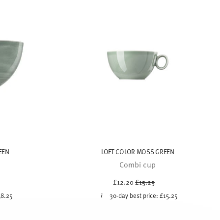
EEN
LOFT COLOR MOSS GREEN
Combi cup
uced from
Price reduced from
to
£12.20
£15.25
58.25
30-day best price:
£15.25