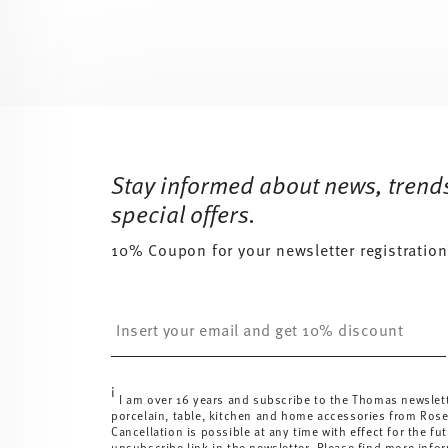
Services
Footer
Stay informed about news, trend
special offers.
10% Coupon for your newsletter registration
Insert your email to register for the newsletters
i
I am over 16 years and subscribe to the Thomas newslet
porcelain, table, kitchen and home accessories from Ros
Cancellation is possible at any time with effect for the fut
unsubscribe link in the newsletter. Please find more info