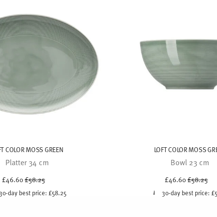
FT COLOR MOSS GREEN
LOFT COLOR MOSS GR
Platter 34 cm
Bowl 23 cm
Price reduced from
to
Price red
to
£46.60
£58.25
£46.60
£58.25
30-day best price:
£58.25
30-day best price:
£