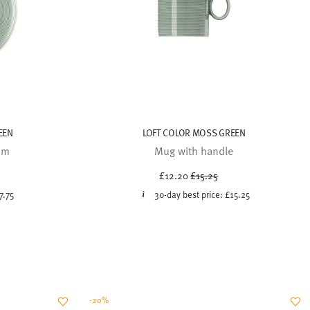
EEN
LOFT COLOR MOSS GREEN
cm
Mug with handle
uced from
Price reduced from
to
£12.20
£15.25
7.75
30-day best price:
£15.25
-20%