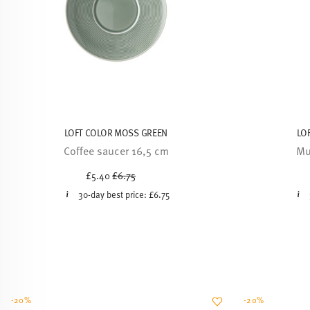
LOFT COLOR MOSS GREEN
LO
Coffee saucer 16,5 cm
Mu
Price reduced from
to
£5.40
£6.75
30-day best price:
£6.75
-20%
-20%