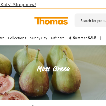
Search for produ
☀️ Summer SALE
are
Collections
Sunny Day
Gift card
|
Moss Green