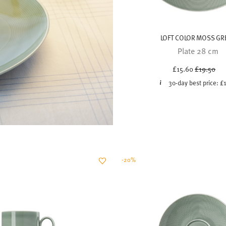
LOFT COLOR MOSS GR
Plate 28 cm
Price red
to
£15.60
£19.50
30-day best price:
£
-20%