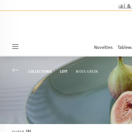
Novelties
Tablew
Menu
Go back
COLLECTIONS
LOFT
MOSS GREEN