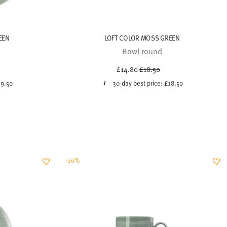
EEN
LOFT COLOR MOSS GREEN
Bowl round
uced from
Price reduced from
to
£14.80
£18.50
19.50
30-day best price:
£18.50
-20%