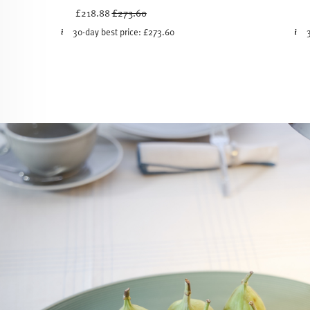
Price reduced from
to
£218.88
£273.60
30-day best price:
£273.60