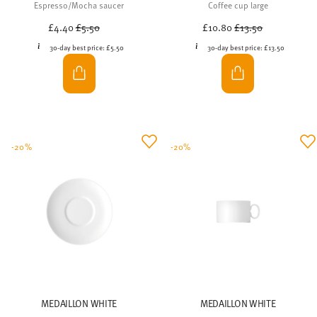
Espresso/Mocha saucer
Coffee cup large
Price reduced from
to
Price reduced from
to
£4.40
£5.50
£10.80
£13.50
30-day best price:
£5.50
30-day best price:
£13.50
-20%
-20%
MEDAILLON WHITE
MEDAILLON WHITE