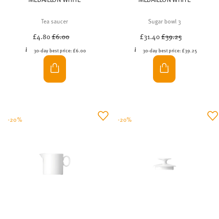
Tea saucer
Sugar bowl 3
Price reduced from
to
Price reduced from
to
£4.80
£6.00
£31.40
£39.25
30-day best price:
£6.00
30-day best price:
£39.25
-20%
-20%