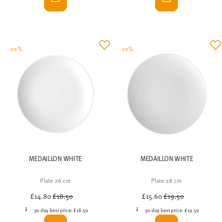
-20%
-20%
MEDAILLON WHITE
MEDAILLON WHITE
Plate 26 cm
Plate 28 cm
Price reduced from
to
Price reduced from
to
£14.80
£18.50
£15.60
£19.50
30-day best price:
£18.50
30-day best price:
£19.50