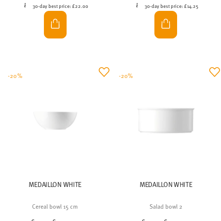
30-day best price:
£22.00
30-day best price:
£14.25
-20%
-20%
MEDAILLON WHITE
MEDAILLON WHITE
Cereal bowl 15 cm
Salad bowl 2
Price reduced from
to
Price reduced from
to