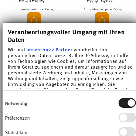
£11.40
£14.25
£33.40
£41.75
30-day best price:
£14.25
30-day best price:
£41.75
Verantwortungsvoller Umgang mit Ihren
Daten
Wir und
unsere 1022 Partner
verarbeiten Ihre
-20%
-20%
persönlichen Daten, wie z. B. Ihre IP-Adresse, mithilfe
von Technologien wie Cookies, um Informationen auf
Ihrem Gerät zu speichern und darauf zuzugreifen und so
personalisierte Werbung und Inhalte, Messungen von
Werbung und Inhalten, Zielgruppenforschung sowie
Entwicklung von Angeboten zu ermöglichen. Sie
entscheiden darüber, wer Ihre Daten für welche Zwecke
nutzt. Sie können Ihre Einwilligung jederzeit über die
Einwilligungsauswahl
Cookie-Erklärung oder durch Klicken auf das Privacy
Notwendig
Trigger Symbol ändern oder widerrufen
Präferenzen
Wenn Sie es erlauben, würden wir auch gerne:
MEDAILLON WHITE
MEDAILLON WHITE
Informationen über Ihre geografische Lage
erfassen, welche bis auf einige Meter genau sein
Statistiken
Platter 33 cm
Espresso/Mocha cup