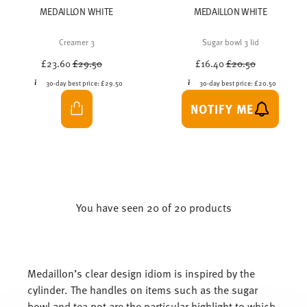
MEDAILLON WHITE
MEDAILLON WHITE
Creamer 3
Sugar bowl 3 lid
Price reduced from
to
Price reduced from
to
£23.60
£29.50
£16.40
£20.50
30-day best price:
£29.50
30-day best price:
£20.50
NOTIFY ME
You have seen 20 of 20 products
Medaillon’s clear design idiom is inspired by the
cylinder. The handles on items such as the sugar
bowl and tea pot are the particular highlight to which