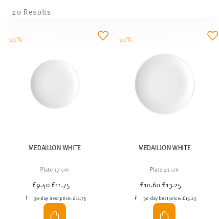
20 Results
-20%
-20%
MEDAILLON WHITE
MEDAILLON WHITE
Plate 17 cm
Plate 21 cm
Price reduced from
to
Price reduced from
to
£9.40
£11.75
£10.60
£13.25
30-day best price:
£11.75
30-day best price:
£13.25