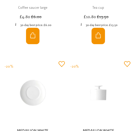
Coffee saucer large
Tea cup
Price reduced from
to
Price reduced from
to
£4.80
£6.00
£10.80
£13.50
30-day best price:
£6.00
30-day best price:
£13.50
-20%
-20%
MEDAILLON WHITE
MEDAILLON WHITE