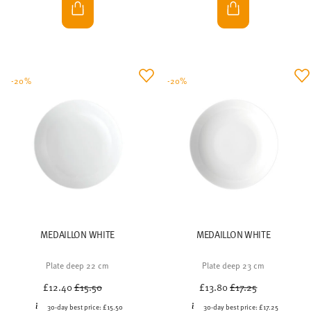
-20%
-20%
MEDAILLON WHITE
MEDAILLON WHITE
Plate deep 22 cm
Plate deep 23 cm
Price reduced from
to
Price reduced from
to
£12.40
£15.50
£13.80
£17.25
30-day best price:
£15.50
30-day best price:
£17.25