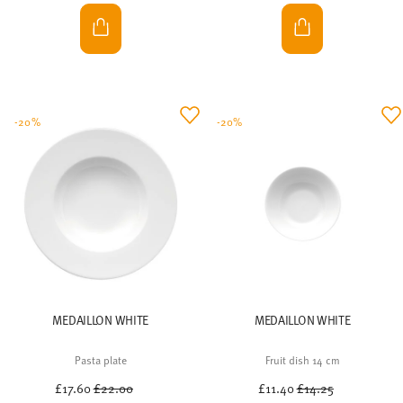
-20%
-20%
MEDAILLON WHITE
MEDAILLON WHITE
Pasta plate
Fruit dish 14 cm
Price reduced from
to
Price reduced from
to
£17.60
£22.00
£11.40
£14.25