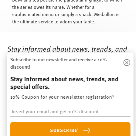
the series owes its name. Whether for a
sophisticated menu or simply a snack, Medaillon is
the ultimate service to adorn your table.
Services
Footer
Stay informed about news, trends, and
special offers.
Subscribe to our newsletter and receive a 10%
discount!
1
10% Coupon for your newsletter registration
Stay informed about news, trends, and
special offers.
Insert your email to register for the newsletters
1
10% Coupon for your newsletter registration
i
SUBSCRIBE
Insert your email to register for the newsletters
i
I am over 16 years and subscribe to the Thomas newsletter
i
SUBSCRIBE
concerning porcelain, table, kitchen and home accessories from
Rosenthal GmbH. Cancellation is possible at any time with effect for