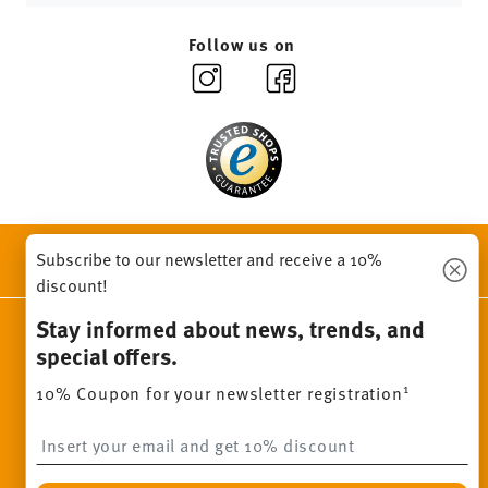
Follow us on
DISCOVER ALL OUR BRANDS
Subscribe to our newsletter and receive a 10%
Beauty & functionality for your home
discount!
Stay informed about news, trends, and
Homepage
General terms and conditions
Privacy policy
special offers.
Imprint
Change cookie consent
1
10% Coupon for your newsletter registration
*
All prices incl. VAT and plus
shipping costs.
Insert your email to register for the newsletters
1
The code can be entered directly during the order process. The
voucher can not be combined with other vouchers or discounts. It
is not billable by hindsight. No cash, balance expires.