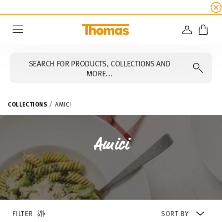
SUMMER SALE
☀️ Get an
extra 5% off
all alread
LOGIN
Menu
SEARCH FOR PRODUCTS, COLLECTIONS AND
MORE...
COLLECTIONS
AMICI
Amici
FILTER