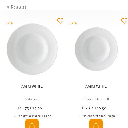
3 Results
-25%
-25%
AMICI WHITE
AMICI WHITE
Pasta plate
Pasta plate small
Price reduced from
to
Price reduced from
to
£18.75
£25.00
£14.62
£19.50
30-day best price:
£25.00
30-day best price:
£19.50