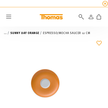
SUMMER SALE
☀️ Get an
extra 5% off
all alread
LOGIN
Menu
...
SUNNY DAY ORANGE
ESPRESSO/MOCHA SAUCER 12 CM
ADD 