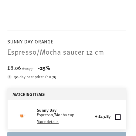
SUNNY DAY ORANGE
Espresso/Mocha saucer 12 cm
Price reduced from
to
£8.06
-25%
£10.75
30-day best price:
£10.75
MATCHING ITEMS
Sunny Day
Espresso/Mocha cup
+ £13.87
More details