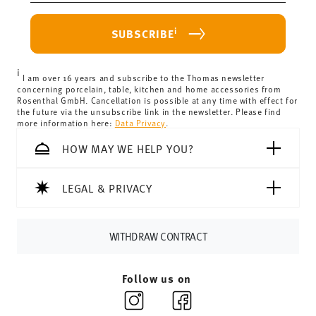
purchase is less than 69,90 €, delivery charges will apply.
For Germany, these are 4,90 €. For all other countries, you
i
SUBSCRIBE
can view the delivery costs
here
.
United Kingdom:
the minimum order value is £135, and
i
delivery is free of charge.
I am over 16 years and subscribe to the Thomas newsletter
concerning porcelain, table, kitchen and home accessories from
Switzerland:
delivery is free of charge for orders over
Rosenthal GmbH. Cancellation is possible at any time with effect for
the future via the unsubscribe link in the newsletter. Please find
69,90 CHF. If the value of your purchase is less than
more information here:
Data Privacy
.
69,90 CHF, delivery charges are 36,90 CHF.
Tracking:
You will receive a tracking code by e-mail as
HOW MAY WE HELP YOU?
soon as your parcel is dispatched.
Delivery time:
3-5 working days for delivery within
LEGAL & PRIVACY
Germany for items in stock. You can view delivery times to
other countries
here
.
Returns:
For returns, please use our
returns service
.
WITHDRAW CONTRACT
Follow us on