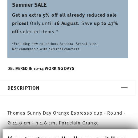
Summer SALE
Get an extra 5% off all already reduced sale
prices
!
Only until
16 August
. Save
up to 47%
off
selected items.*
*Excluding new collections Sandora, Sensai, Kids.
Not combinable with external vouchers.
DELIVERED IN 10-14 WORKING DAYS
DESCRIPTION
Thomas Sunny Day Orange Espresso cup - Round -
Ø 11,9 cm - h 1,6 cm, Porcelain Orange
The extensive colour palette with the great variety