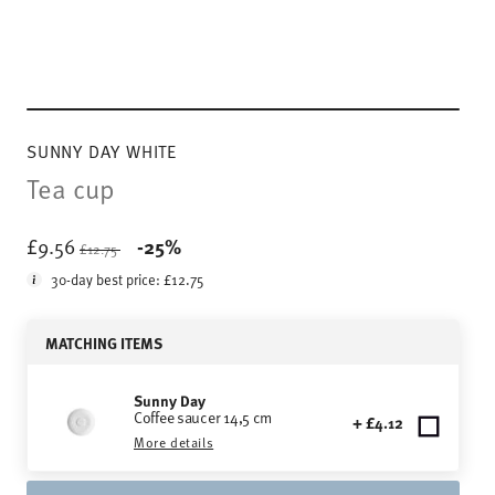
SUNNY DAY WHITE
Tea cup
Price reduced from
to
£9.56
-25%
£12.75
30-day best price:
£12.75
MATCHING ITEMS
Sunny Day
Coffee saucer 14,5 cm
+ £4.12
More details