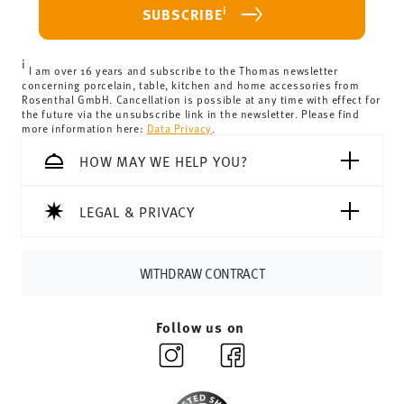
For Germany, these are 4,90 €. For all other countries, you
i
SUBSCRIBE
can view the delivery costs
here
.
United Kingdom:
the minimum order value is £135, and
i
delivery is free of charge.
I am over 16 years and subscribe to the Thomas newsletter
concerning porcelain, table, kitchen and home accessories from
Switzerland:
delivery is free of charge for orders over
Rosenthal GmbH. Cancellation is possible at any time with effect for
the future via the unsubscribe link in the newsletter. Please find
69,90 CHF. If the value of your purchase is less than
more information here:
Data Privacy
.
69,90 CHF, delivery charges are 36,90 CHF.
Tracking:
You will receive a tracking code by e-mail as
HOW MAY WE HELP YOU?
soon as your parcel is dispatched.
Delivery time:
3-5 working days for delivery within
LEGAL & PRIVACY
Germany for items in stock. You can view delivery times to
other countries
here
.
Returns:
For returns, please use our
returns service
.
WITHDRAW CONTRACT
Follow us on