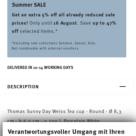
Summer SALE
Get an extra 5% off all already reduced sale
prices
!
Only until
16 August
. Save
up to 47%
off
selected items.*
*Excluding new collections Sandora, Sensai, Kids.
Not combinable with external vouchers.
DELIVERED IN 10-14 WORKING DAYS
DESCRIPTION
Thomas Sunny Day Weiss Tea cup - Round - Ø 8,3
cm - h 6,0 cm - 0,200 l, Porcelain White
Verantwortungsvoller Umgang mit Ihren
The extensive colour palette with the great variety