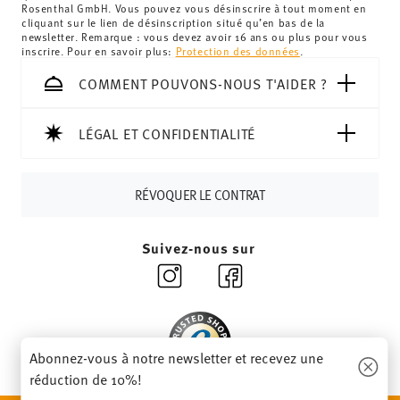
Royaume-Uni :
Pour les livraisons au Royaume-Uni, le
Rosenthal GmbH. Vous pouvez vous désinscrire à tout moment en
cliquant sur le lien de désinscription situé qu’en bas de la
montant minimum de commande est de 135 £. La
newsletter. Remarque : vous devez avoir 16 ans ou plus pour vous
livraison est offerte.
inscrire. Pour en savoir plus:
Protection des données
.
Suisse :
Les livraisons en Suisse sont gratuites à partir de
COMMENT POUVONS-NOUS T'AIDER ?
69,90 CHF. Pour toute commande inférieure à 69,90 CHF,
les frais de livraison s'élèvent à 36,90 CHF.
Suivi :
Vous recevrez un code de suivi par e-mail dès que
LÉGAL ET CONFIDENTIALITÉ
votre colis aura été expédié.
Délai de livraison en France :
5-7 jours ouvrables pour les
RÉVOQUER LE CONTRAT
articles en stock. Vous pouvez consulter les délais de
livraison vers d'autres pays
ici
.
Retours :
Pour les retours, veuillez utiliser notre
service
Suivez-nous sur
de retour
.
Abonnez-vous à notre newsletter et recevez une
réduction de 10%!