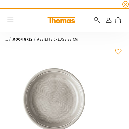
SOLDES D'ÉTÉ
☀️
5 % de remise supplémentaire
CONNEXI
Menu
...
MOON GREY
ASSIETTE CREUSE 22 CM
LIST