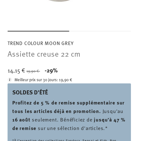
TREND COLOUR MOON GREY
Assiette creuse 22 cm
Price reduced from
to
14,15 €
-29%
19,90 €
Meilleur prix sur 30 jours:
19,90 €
SOLDES D'ÉTÉ
Profitez de 5 % de remise supplémentaire sur
tous les articles déjà en promotion.
Jusqu'au
16 août
seulement. Bénéficiez de
jusqu'à 47 %
de remise
sur une sélection d'articles.*
*À l’exception des collections Sandora, Sensai et Kids. Non