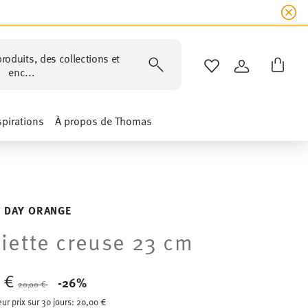
roduits, des collections et
LISTE DE SOUHAIT
CONNEXION
enc...
spirations
À propos de Thomas
 DAY ORANGE
iette creuse 23 cm
2 €
Price reduced from
to
-26%
20,00 €
eur prix sur 30 jours:
20,00 €