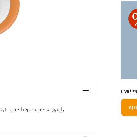
LIVRÉ E
AJO
,8 cm - h 4,2 cm - 0,390 l,