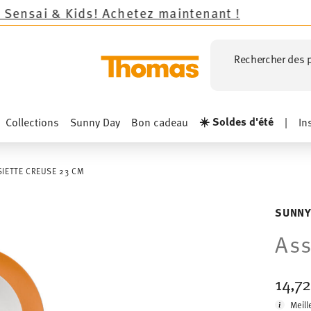
s!
Achetez maintenant !
Rechercher des p
☀️ Soldes d'été
Collections
Sunny Day
Bon cadeau
|
In
SIETTE CREUSE 23 CM
SUNNY
Ass
14,7
Meill