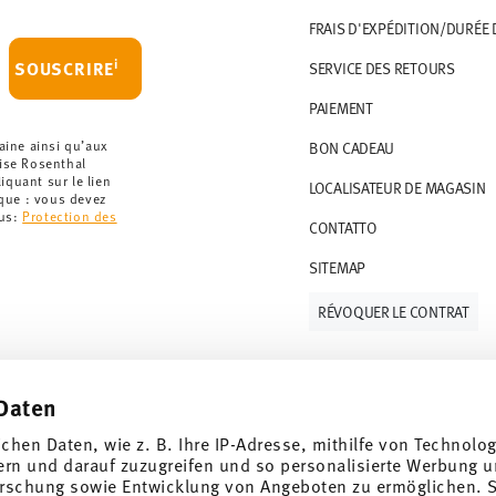
 le montant minimum de commande est de 135
FRAIS D'EXPÉDITION/DURÉE 
artir de 69,90 CHF. Pour toute commande
i
SOUSCRIRE
SERVICE DES RETOURS
t à 36,90 CHF.
PAIEMENT
que votre colis aura été expédié.
r les articles en stock. Vous pouvez consulter
aine ainsi qu’aux
BON CADEAU
rise Rosenthal
quant sur le lien
LOCALISATEUR DE MAGASIN
ce de retour
.
rque : vous devez
lus:
Protection des
CONTATTO
SITEMAP
RÉVOQUER LE CONTRAT
Daten
Suivez-nous sur
ichen Daten, wie z. B. Ihre IP-Adresse, mithilfe von Technolo
 de 10%!
ern und darauf zuzugreifen und so personalisierte Werbung u
rschung sowie Entwicklung von Angeboten zu ermöglichen. S
ndances et des