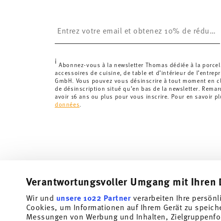
Royaume-Uni :
Pour les livraisons au Royaume-Uni,
£. La livraison est offerte.
Insert your email to register for the newsletters
Suisse :
Les livraisons en Suisse sont gratuites à p
inférieure à 69,90 CHF, les frais de livraison s'élèven
Suivi :
Vous recevrez un code de suivi par e-mail dès 
i
Délai de livraison en France :
5-7 jours ouvrables pou
Abonnez-vous à la newsletter Thomas dédiée à la porcel
accessoires de cuisine, de table et d’intérieur de l’entrep
les délais de livraison vers d'autres pays
ici
.
GmbH. Vous pouvez vous désinscrire à tout moment en cli
Retours :
Pour les retours, veuillez utiliser notre
servi
de désinscription situé qu’en bas de la newsletter. Rema
avoir 16 ans ou plus pour vous inscrire. Pour en savoir p
données
.
Verantwortungsvoller Umgang mit Ihren 
Wir und
unsere 1022 Partner
verarbeiten Ihre persönl
Abonnez-vous à notre newsletter et recevez une réduction
Cookies, um Informationen auf Ihrem Gerät zu speich
Messungen von Werbung und Inhalten, Zielgruppenfo
Tiens-toi au courant des nouveautés, des te