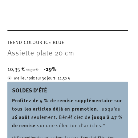
TREND COLOUR ICE BLUE
Assiette plate 20 cm
Price reduced from
to
10,35 €
-29%
14,50 €
Meilleur prix sur 30 jours:
14,50 €
SOLDES D'ÉTÉ
Profitez de 5 % de remise supplémentaire sur
tous les articles déjà en promotion.
Jusqu'au
16 août
seulement. Bénéficiez de
jusqu'à 47 %
de remise
sur une sélection d'articles.*
*À l’exception des collections Sandora, Sensai et Kids. Non