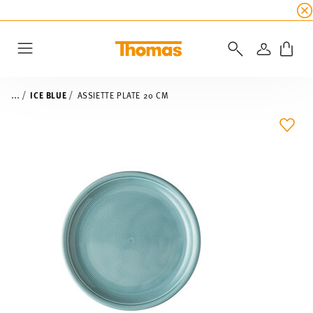
SOLDES D'ÉTÉ
☀️
5 % de remise supplémentaire
CONNEXI
Menu
...
ICE BLUE
ASSIETTE PLATE 20 CM
LIST