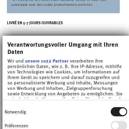
cumulable avec des codes promotionnels externes.
LIVRÉ EN 5-7 JOURS OUVRABLES
DESCRIPTION
Verantwortungsvoller Umgang mit Ihren
Daten
Wir und
unsere 1022 Partner
verarbeiten Ihre
Thomas Trend Colour Ice Blue Breakfast plate -
persönlichen Daten, wie z. B. Ihre IP-Adresse, mithilfe
von Technologien wie Cookies, um Informationen auf
Rond - Ø 20,0 cm - h 2,3 cm, Porcelaine
Ihrem Gerät zu speichern und darauf zuzugreifen und
so personalisierte Werbung und Inhalte, Messungen
von Werbung und Inhalten, Zielgruppenforschung
sowie Entwicklung von Angeboten zu ermöglichen. Sie
DÉTAILS
entscheiden darüber, wer Ihre Daten für welche Zwecke
nutzt. Sie können Ihre Einwilligung jederzeit über die
Thomas
Einwilligungsauswahl
Cookie-Erklärung oder durch Klicken auf das Privacy
DIMENSIONS
Notwendig
Trend Colour
Trigger Symbol ändern oder widerrufen
Ice Blue
20,00 cm
INSTRUCTIONS D'ENTRETIEN ET DE
Präferenzen
Wenn Sie es erlauben, würden wir auch gerne:
Porcelaine
20,00 cm