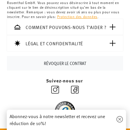
Royaume-Uni :
Pour les livraisons au Royaume-Uni, le
Rosenthal GmbH. Vous pouvez vous désinscrire à tout moment en
cliquant sur le lien de désinscription situé qu’en bas de la
montant minimum de commande est de 135 £. La
newsletter. Remarque : vous devez avoir 16 ans ou plus pour vous
livraison est offerte.
inscrire. Pour en savoir plus:
Protection des données
.
Suisse :
Les livraisons en Suisse sont gratuites à partir de
COMMENT POUVONS-NOUS T'AIDER ?
69,90 CHF. Pour toute commande inférieure à 69,90 CHF,
les frais de livraison s'élèvent à 36,90 CHF.
Suivi :
Vous recevrez un code de suivi par e-mail dès que
LÉGAL ET CONFIDENTIALITÉ
votre colis aura été expédié.
Délai de livraison en France :
5-7 jours ouvrables pour les
RÉVOQUER LE CONTRAT
articles en stock. Vous pouvez consulter les délais de
livraison vers d'autres pays
ici
.
Retours :
Pour les retours, veuillez utiliser notre
service
Suivez-nous sur
de retour
.
Abonnez-vous à notre newsletter et recevez une
réduction de 10%!