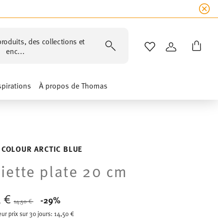
roduits, des collections et
LISTE DE SOUHAIT
CONNEXION
enc...
spirations
À propos de Thomas
 COLOUR ARCTIC BLUE
iette plate 20 cm
5 €
Price reduced from
to
-29%
14,50 €
eur prix sur 30 jours:
14,50 €