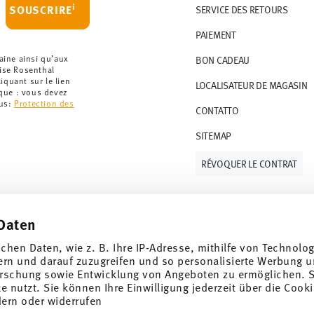
artir de 69,90 CHF. Pour toute commande
i
SOUSCRIRE
SERVICE DES RETOURS
t à 36,90 CHF.
PAIEMENT
que votre colis aura été expédié.
r les articles en stock. Vous pouvez consulter
aine ainsi qu’aux
BON CADEAU
rise Rosenthal
quant sur le lien
LOCALISATEUR DE MAGASIN
ce de retour
.
rque : vous devez
lus:
Protection des
CONTATTO
SITEMAP
RÉVOQUER LE CONTRAT
Daten
Suivez-nous sur
ichen Daten, wie z. B. Ihre IP-Adresse, mithilfe von Technolo
 de 10%!
ern und darauf zuzugreifen und so personalisierte Werbung u
rschung sowie Entwicklung von Angeboten zu ermöglichen. S
ndances et des
 nutzt. Sie können Ihre Einwilligung jederzeit über die Cooki
dern oder widerrufen
DÉCOUVRE TOUTES NOS MARQUES