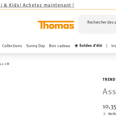
ez maintenant !
Rechercher des p
☀️ Soldes d'été
Collections
Sunny Day
Bon cadeau
|
In
 20 CM
TREND
Ass
10,3
Meill