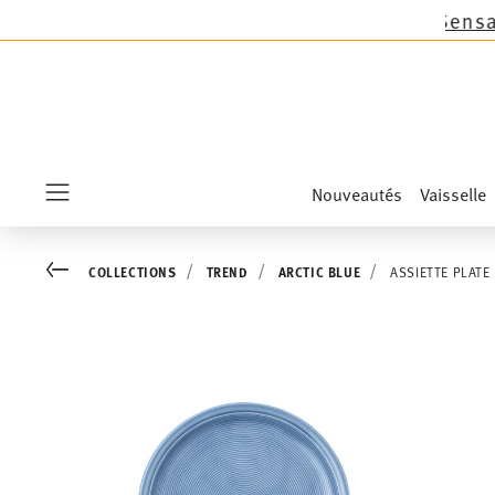
uf les nouveautés Sandora, Sensai & Kids!
Achet
Nouveautés
Vaisselle
Menu
Go back
COLLECTIONS
TREND
ARCTIC BLUE
ASSIETTE PLATE