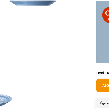
LIVRÉ E
AJO
Égale