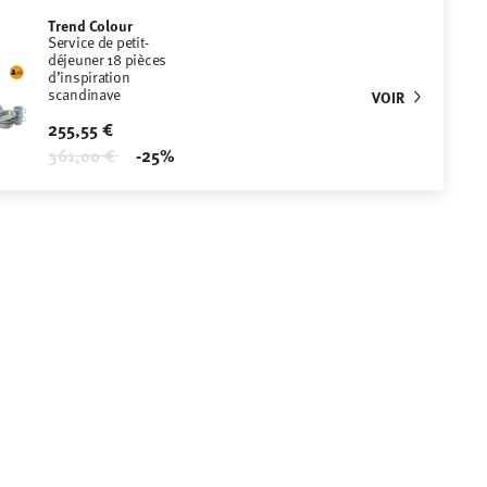
Trend Colour
Service de petit-
déjeuner 18 pièces
d’inspiration
scandinave
VOIR
255,55 €
Price reduced from
to
361,00 €
-25%