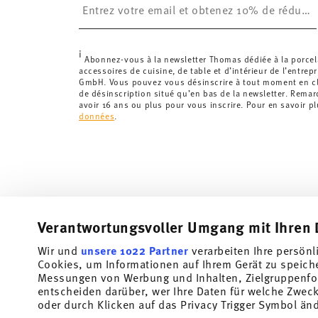
Suisse :
Les livraisons en Suisse sont gratuites à p
inférieure à 69,90 CHF, les frais de livraison s'élèven
Suivi :
Vous recevrez un code de suivi par e-mail dès 
i
Délai de livraison en France :
5-7 jours ouvrables pou
Abonnez-vous à la newsletter Thomas dédiée à la porcel
accessoires de cuisine, de table et d’intérieur de l’entrep
les délais de livraison vers d'autres pays
ici
.
GmbH. Vous pouvez vous désinscrire à tout moment en cli
Retours :
Pour les retours, veuillez utiliser notre
servi
de désinscription situé qu’en bas de la newsletter. Rema
avoir 16 ans ou plus pour vous inscrire. Pour en savoir p
données
.
Verantwortungsvoller Umgang mit Ihren 
Wir und
unsere 1022 Partner
verarbeiten Ihre persönl
Abonnez-vous à notre newsletter et recevez une réduction
Cookies, um Informationen auf Ihrem Gerät zu speich
Messungen von Werbung und Inhalten, Zielgruppenfo
Tiens-toi au courant des nouveautés, des te
entscheiden darüber, wer Ihre Daten für welche Zwecke
offres spéciales.
oder durch Klicken auf das Privacy Trigger Symbol än