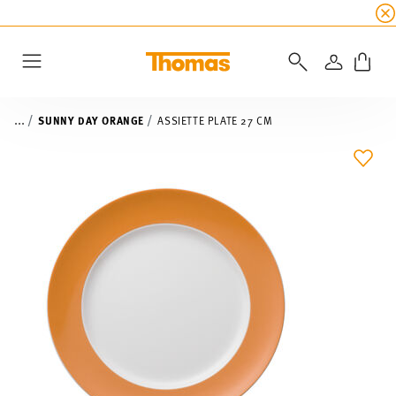
SOLDES D'ÉTÉ
☀️ 45% de réduction sur toutes l
CONNEXI
Menu
...
SUNNY DAY ORANGE
ASSIETTE PLATE 27 CM
LIST