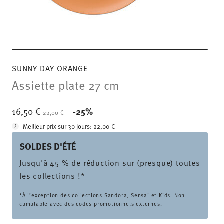
SUNNY DAY ORANGE
Assiette plate 27 cm
Price reduced from
to
16,50 €
-25%
22,00 €
Meilleur prix sur 30 jours:
22,00 €
SOLDES D'ÉTÉ
Jusqu'à 45 % de réduction sur (presque) toutes
les collections !*
*À l’exception des collections Sandora, Sensai et Kids. Non
cumulable avec des codes promotionnels externes.