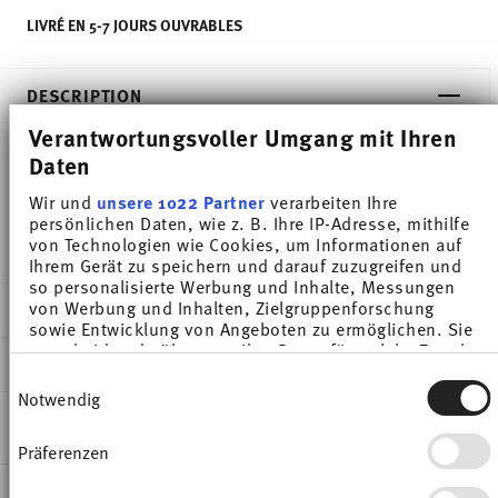
LIVRÉ EN 5-7 JOURS OUVRABLES
DESCRIPTION
Verantwortungsvoller Umgang mit Ihren
Daten
Thomas Sunny Day Orange Dinner plate - Rond - Ø
Wir und
unsere 1022 Partner
verarbeiten Ihre
27,0 cm - h 2,8 cm, Porcelaine Orange
persönlichen Daten, wie z. B. Ihre IP-Adresse, mithilfe
von Technologien wie Cookies, um Informationen auf
Ihrem Gerät zu speichern und darauf zuzugreifen und
so personalisierte Werbung und Inhalte, Messungen
von Werbung und Inhalten, Zielgruppenforschung
DÉTAILS
sowie Entwicklung von Angeboten zu ermöglichen. Sie
entscheiden darüber, wer Ihre Daten für welche Zwecke
Thomas
DIMENSIONS
nutzt. Sie können Ihre Einwilligung jederzeit über die
Sunny Day
Einwilligungsauswahl
Cookie-Erklärung oder durch Klicken auf das Privacy
Notwendig
Orange
27,00 cm
Trigger Symbol ändern oder widerrufen
INSTRUCTIONS D'ENTRETIEN ET DE
Porcelaine
27,00 cm
SÉCURITÉ
Präferenzen
Wenn Sie es erlauben, würden wir auch gerne:
Orange
27,00 cm
Informationen über Ihre geografische Lage
10850-408505-10227
2,80 cm
EXPÉDITION ET RETOURS