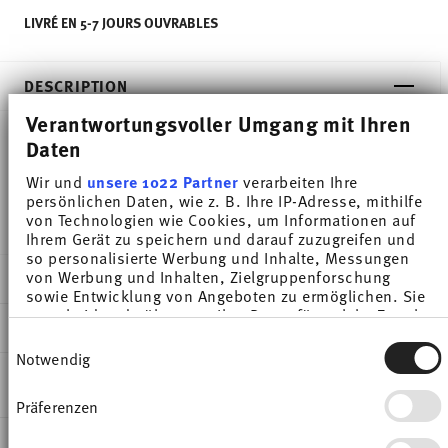
LIVRÉ EN 5-7 JOURS OUVRABLES
DESCRIPTION
Verantwortungsvoller Umgang mit Ihren
Daten
Thomas Trend Colour Night Blue Dinner plate -
Wir und
unsere 1022 Partner
verarbeiten Ihre
Rond - Ø 28,1 cm - h 3,1 cm, Porcelaine
persönlichen Daten, wie z. B. Ihre IP-Adresse, mithilfe
von Technologien wie Cookies, um Informationen auf
Ihrem Gerät zu speichern und darauf zuzugreifen und
so personalisierte Werbung und Inhalte, Messungen
von Werbung und Inhalten, Zielgruppenforschung
DÉTAILS
sowie Entwicklung von Angeboten zu ermöglichen. Sie
entscheiden darüber, wer Ihre Daten für welche Zwecke
Thomas
DIMENSIONS
nutzt. Sie können Ihre Einwilligung jederzeit über die
Trend Colour
Einwilligungsauswahl
Cookie-Erklärung oder durch Klicken auf das Privacy
Notwendig
Night Blue
28,10 cm
Trigger Symbol ändern oder widerrufen
INSTRUCTIONS D'ENTRETIEN ET DE
Porcelaine
28,10 cm
SÉCURITÉ
Präferenzen
Wenn Sie es erlauben, würden wir auch gerne:
Night Blue
28,10 cm
Informationen über Ihre geografische Lage
11400-401920-10229
3,10 cm
EXPÉDITION ET RETOURS