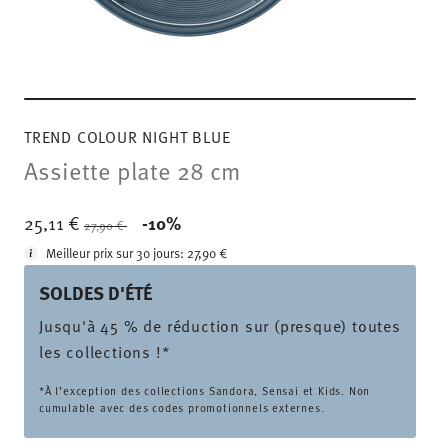
TREND COLOUR NIGHT BLUE
Assiette plate 28 cm
Price reduced from
to
25,11 €
-10%
27,90 €
Meilleur prix sur 30 jours:
27,90 €
SOLDES D'ÉTÉ
Jusqu'à 45 % de réduction sur (presque) toutes
les collections !*
*À l’exception des collections Sandora, Sensai et Kids. Non
cumulable avec des codes promotionnels externes.