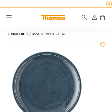
SOLDES D'ÉTÉ
☀️ 45% de réduction sur toutes l
CONNEXI
Menu
...
NIGHT BLUE
ASSIETTE PLATE 28 CM
LIST