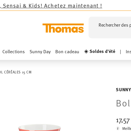
s!
Achetez maintenant !
Rechercher des p
☀️ Soldes d'été
Collections
Sunny Day
Bon cadeau
|
In
OL CÉRÉALES 15 CM
SUNNY
Bol
17,5
Meill