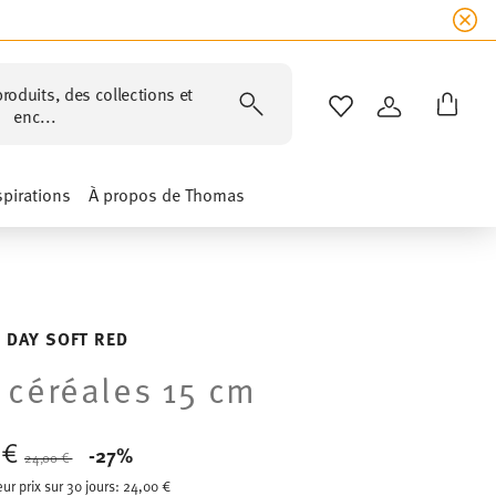
roduits, des collections et
LISTE DE SOUHAIT
CONNEXION
enc...
spirations
À propos de Thomas
 DAY SOFT RED
 céréales 15 cm
7 €
Price reduced from
to
-27%
24,00 €
eur prix sur 30 jours:
24,00 €