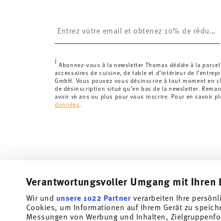
Royaume-Uni :
Pour les livraisons au Royaume-Uni,
£. La livraison est offerte.
Insert your email to register for the newsletters
Suisse :
Les livraisons en Suisse sont gratuites à p
inférieure à 69,90 CHF, les frais de livraison s'élèven
Suivi :
Vous recevrez un code de suivi par e-mail dès 
i
Délai de livraison en France :
5-7 jours ouvrables pou
Abonnez-vous à la newsletter Thomas dédiée à la porcel
accessoires de cuisine, de table et d’intérieur de l’entrep
les délais de livraison vers d'autres pays
ici
.
GmbH. Vous pouvez vous désinscrire à tout moment en cli
Retours :
Pour les retours, veuillez utiliser notre
servi
de désinscription situé qu’en bas de la newsletter. Rema
avoir 16 ans ou plus pour vous inscrire. Pour en savoir p
données
.
Verantwortungsvoller Umgang mit Ihren 
Wir und
unsere 1022 Partner
verarbeiten Ihre persönl
Abonnez-vous à notre newsletter et recevez une réduction
Cookies, um Informationen auf Ihrem Gerät zu speich
Messungen von Werbung und Inhalten, Zielgruppenfo
Tiens-toi au courant des nouveautés, des te