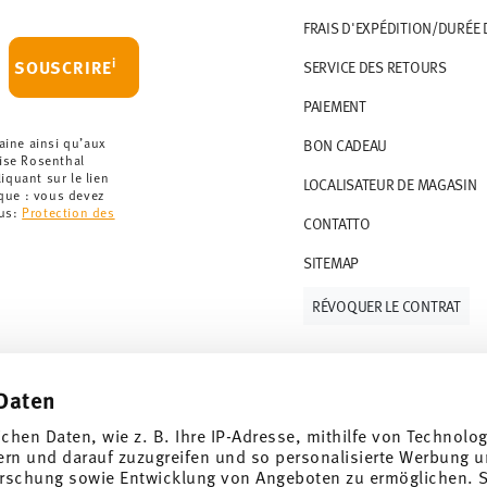
 le montant minimum de commande est de 135
FRAIS D'EXPÉDITION/DURÉE 
artir de 69,90 CHF. Pour toute commande
i
SOUSCRIRE
SERVICE DES RETOURS
t à 36,90 CHF.
PAIEMENT
que votre colis aura été expédié.
r les articles en stock. Vous pouvez consulter
aine ainsi qu’aux
BON CADEAU
rise Rosenthal
quant sur le lien
LOCALISATEUR DE MAGASIN
ce de retour
.
rque : vous devez
lus:
Protection des
CONTATTO
SITEMAP
RÉVOQUER LE CONTRAT
Daten
Suivez-nous sur
ichen Daten, wie z. B. Ihre IP-Adresse, mithilfe von Technolo
 de 10%!
ern und darauf zuzugreifen und so personalisierte Werbung u
rschung sowie Entwicklung von Angeboten zu ermöglichen. S
ndances et des