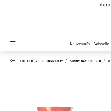
omas sauf les nouveautés Sandora, Sensai & Kid
Nouveautés
Vaisselle
Menu
Go back
COLLECTIONS
SUNNY DAY
SUNNY DAY SOFT RED
B