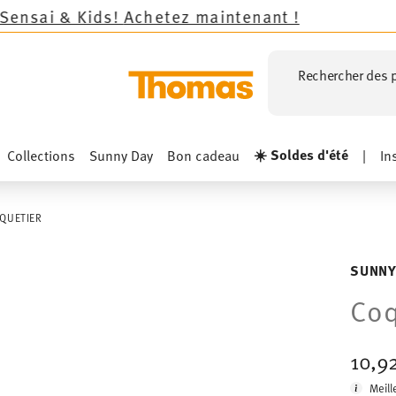
!
Achetez maintenant !
Rechercher des p
☀️ Soldes d'été
Collections
Sunny Day
Bon cadeau
|
In
QUETIER
SUNNY
Coq
10,9
Meill