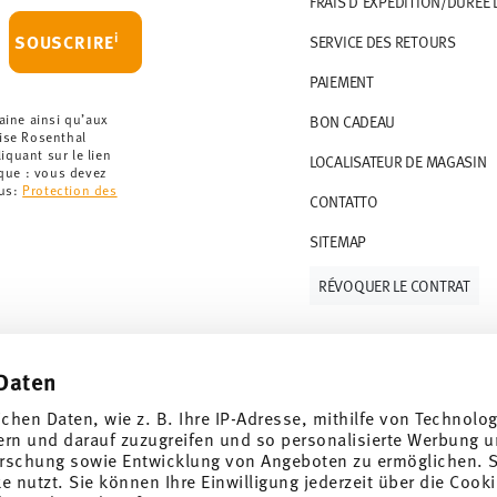
FRAIS D'EXPÉDITION/DURÉE 
artir de 69,90 CHF. Pour toute commande
i
SOUSCRIRE
SERVICE DES RETOURS
t à 36,90 CHF.
PAIEMENT
que votre colis aura été expédié.
r les articles en stock. Vous pouvez consulter
aine ainsi qu’aux
BON CADEAU
rise Rosenthal
quant sur le lien
LOCALISATEUR DE MAGASIN
ce de retour
.
rque : vous devez
lus:
Protection des
CONTATTO
SITEMAP
RÉVOQUER LE CONTRAT
Daten
Suivez-nous sur
ichen Daten, wie z. B. Ihre IP-Adresse, mithilfe von Technolo
ern und darauf zuzugreifen und so personalisierte Werbung u
rschung sowie Entwicklung von Angeboten zu ermöglichen. S
 nutzt. Sie können Ihre Einwilligung jederzeit über die Cooki