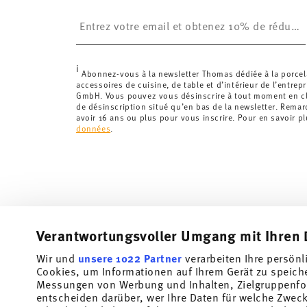
£. La livraison est offerte.
Insert your email to register for the newsletters
Suisse :
Les livraisons en Suisse sont gratuites à p
inférieure à 69,90 CHF, les frais de livraison s'élèven
Suivi :
Vous recevrez un code de suivi par e-mail dès 
i
Délai de livraison en France :
5-7 jours ouvrables pou
Abonnez-vous à la newsletter Thomas dédiée à la porcel
accessoires de cuisine, de table et d’intérieur de l’entrep
les délais de livraison vers d'autres pays
ici
.
GmbH. Vous pouvez vous désinscrire à tout moment en cli
Retours :
Pour les retours, veuillez utiliser notre
servi
de désinscription situé qu’en bas de la newsletter. Rema
avoir 16 ans ou plus pour vous inscrire. Pour en savoir p
données
.
Verantwortungsvoller Umgang mit Ihren 
Wir und
unsere 1022 Partner
verarbeiten Ihre persönl
Cookies, um Informationen auf Ihrem Gerät zu speich
Messungen von Werbung und Inhalten, Zielgruppenfo
entscheiden darüber, wer Ihre Daten für welche Zwecke