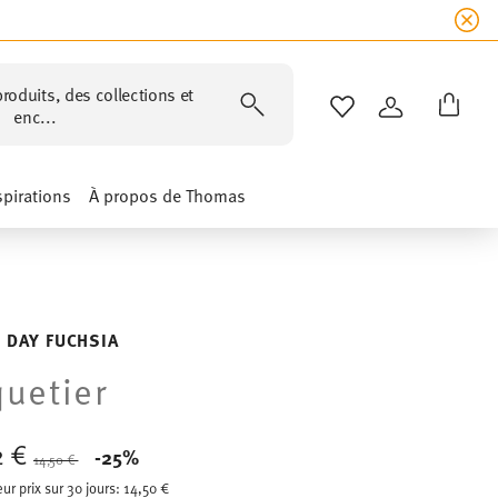
roduits, des collections et
LISTE DE SOUHAIT
CONNEXION
enc...
spirations
À propos de Thomas
 DAY FUCHSIA
uetier
2 €
Price reduced from
to
-25%
14,50 €
eur prix sur 30 jours:
14,50 €