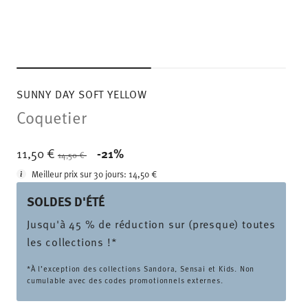
SUNNY DAY SOFT YELLOW
Coquetier
Price reduced from
to
11,50 €
-21%
14,50 €
Meilleur prix sur 30 jours:
14,50 €
SOLDES D'ÉTÉ
Jusqu'à 45 % de réduction sur (presque) toutes
les collections !*
*À l’exception des collections Sandora, Sensai et Kids. Non
cumulable avec des codes promotionnels externes.