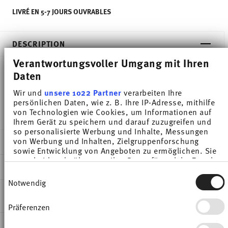
LIVRÉ EN 5-7 JOURS OUVRABLES
DESCRIPTION
Verantwortungsvoller Umgang mit Ihren
Daten
Thomas Sunny Day Soft Yellow Coquetier - Rond - Ø
Wir und
unsere 1022 Partner
verarbeiten Ihre
5,0 cm - h 4,5 cm, Porcelaine
persönlichen Daten, wie z. B. Ihre IP-Adresse, mithilfe
von Technologien wie Cookies, um Informationen auf
Ihrem Gerät zu speichern und darauf zuzugreifen und
so personalisierte Werbung und Inhalte, Messungen
von Werbung und Inhalten, Zielgruppenforschung
DÉTAILS
sowie Entwicklung von Angeboten zu ermöglichen. Sie
entscheiden darüber, wer Ihre Daten für welche Zwecke
Thomas
DIMENSIONS
nutzt. Sie können Ihre Einwilligung jederzeit über die
Sunny Day
Einwilligungsauswahl
Cookie-Erklärung oder durch Klicken auf das Privacy
Notwendig
Soft Yellow
5,00 cm
Trigger Symbol ändern oder widerrufen
INSTRUCTIONS D'ENTRETIEN ET DE
Porcelaine
5,00 cm
SÉCURITÉ
Präferenzen
Wenn Sie es erlauben, würden wir auch gerne:
Soft Yellow
5,00 cm
Informationen über Ihre geografische Lage
10850-408549-15520
4,50 cm
EXPÉDITION ET RETOURS