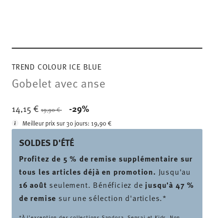
TREND COLOUR ICE BLUE
Gobelet avec anse
Price reduced from
to
14,15 €
-29%
19,90 €
Meilleur prix sur 30 jours:
19,90 €
SOLDES D'ÉTÉ
Profitez de 5 % de remise supplémentaire sur
tous les articles déjà en promotion.
Jusqu'au
16 août
seulement. Bénéficiez de
jusqu'à 47 %
de remise
sur une sélection d'articles.*
*À l’exception des collections Sandora, Sensai et Kids. Non