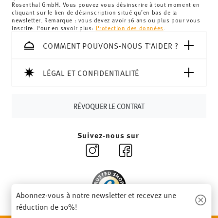
Royaume-Uni :
Pour les livraisons au Royaume-Uni, le
Rosenthal GmbH. Vous pouvez vous désinscrire à tout moment en
cliquant sur le lien de désinscription situé qu’en bas de la
montant minimum de commande est de 135 £. La
newsletter. Remarque : vous devez avoir 16 ans ou plus pour vous
livraison est offerte.
inscrire. Pour en savoir plus:
Protection des données
.
Suisse :
Les livraisons en Suisse sont gratuites à partir de
COMMENT POUVONS-NOUS T'AIDER ?
69,90 CHF. Pour toute commande inférieure à 69,90 CHF,
les frais de livraison s'élèvent à 36,90 CHF.
Suivi :
Vous recevrez un code de suivi par e-mail dès que
LÉGAL ET CONFIDENTIALITÉ
votre colis aura été expédié.
Délai de livraison en France :
5-7 jours ouvrables pour les
RÉVOQUER LE CONTRAT
articles en stock. Vous pouvez consulter les délais de
livraison vers d'autres pays
ici
.
Retours :
Pour les retours, veuillez utiliser notre
service
Suivez-nous sur
de retour
.
Abonnez-vous à notre newsletter et recevez une
réduction de 10%!