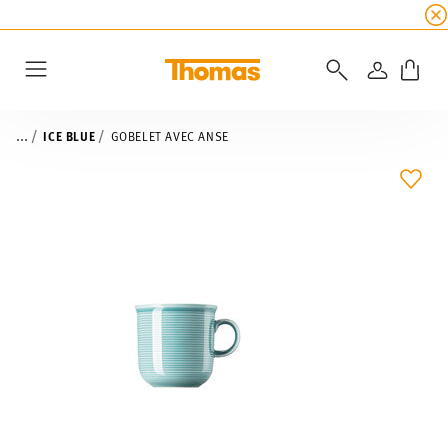
SOLDES D'ÉTÉ
☀️
5 % de remise supplémentaire
CONNEXI
Menu
...
ICE BLUE
GOBELET AVEC ANSE
LIST