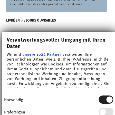
cumulable avec des codes promotionnels externes.
LIVRÉ EN 5-7 JOURS OUVRABLES
DESCRIPTION
Verantwortungsvoller Umgang mit Ihren
Daten
Wir und
unsere 1022 Partner
verarbeiten Ihre
Thomas Trend Colour Ice Blue Gobelet - Cylindrique
persönlichen Daten, wie z. B. Ihre IP-Adresse, mithilfe
von Technologien wie Cookies, um Informationen auf
- Ø 7,0 cm - h 8,2 cm - 0,280 l, Porcelaine
Ihrem Gerät zu speichern und darauf zuzugreifen und
so personalisierte Werbung und Inhalte, Messungen
von Werbung und Inhalten, Zielgruppenforschung
sowie Entwicklung von Angeboten zu ermöglichen. Sie
DÉTAILS
entscheiden darüber, wer Ihre Daten für welche Zwecke
nutzt. Sie können Ihre Einwilligung jederzeit über die
Thomas
Einwilligungsauswahl
Cookie-Erklärung oder durch Klicken auf das Privacy
DIMENSIONS
Notwendig
Trend Colour
Trigger Symbol ändern oder widerrufen
Ice Blue
7,00 cm
INSTRUCTIONS D'ENTRETIEN ET DE
Präferenzen
Wenn Sie es erlauben, würden wir auch gerne:
Porcelaine
10,50 cm