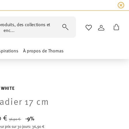
roduits, des collections et
LISTE DE SOUHAIT
CONNEXION
enc...
spirations
À propos de Thomas
 WHITE
adier 17 cm
0 €
Price reduced from
to
-9%
36,90 €
eur prix sur 30 jours:
36,90 €