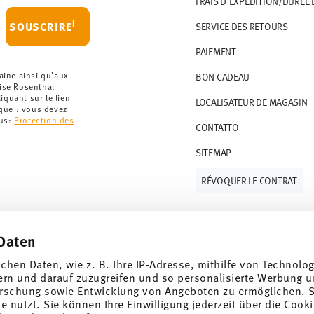
FRAIS D'EXPÉDITION/DURÉE 
artir de 69,90 CHF. Pour toute commande
i
SOUSCRIRE
SERVICE DES RETOURS
t à 36,90 CHF.
PAIEMENT
que votre colis aura été expédié.
r les articles en stock. Vous pouvez consulter
aine ainsi qu’aux
BON CADEAU
rise Rosenthal
quant sur le lien
LOCALISATEUR DE MAGASIN
ce de retour
.
rque : vous devez
lus:
Protection des
CONTATTO
SITEMAP
RÉVOQUER LE CONTRAT
Daten
Suivez-nous sur
ichen Daten, wie z. B. Ihre IP-Adresse, mithilfe von Technolo
ern und darauf zuzugreifen und so personalisierte Werbung u
rschung sowie Entwicklung von Angeboten zu ermöglichen. S
 nutzt. Sie können Ihre Einwilligung jederzeit über die Cooki