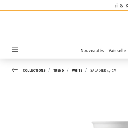
uf les nouveautés Sandora, Sensai & Kids!
Achet
Nouveautés
Vaisselle
Menu
Go back
COLLECTIONS
TREND
WHITE
SALADIER 17 CM