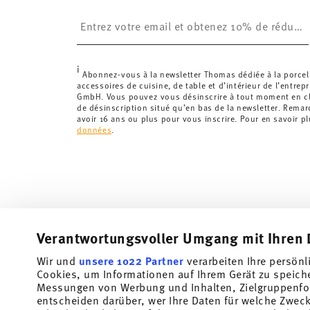
£. La livraison est offerte.
Insert your email to register for the newsletters
Suisse :
Les livraisons en Suisse sont gratuites à p
inférieure à 69,90 CHF, les frais de livraison s'élèven
Suivi :
Vous recevrez un code de suivi par e-mail dès 
i
Délai de livraison en France :
5-7 jours ouvrables pou
Abonnez-vous à la newsletter Thomas dédiée à la porcel
accessoires de cuisine, de table et d’intérieur de l’entrep
les délais de livraison vers d'autres pays
ici
.
GmbH. Vous pouvez vous désinscrire à tout moment en cli
Retours :
Pour les retours, veuillez utiliser notre
servi
de désinscription situé qu’en bas de la newsletter. Rema
avoir 16 ans ou plus pour vous inscrire. Pour en savoir p
données
.
Verantwortungsvoller Umgang mit Ihren 
Wir und
unsere 1022 Partner
verarbeiten Ihre persönl
Cookies, um Informationen auf Ihrem Gerät zu speich
Messungen von Werbung und Inhalten, Zielgruppenfo
entscheiden darüber, wer Ihre Daten für welche Zwecke