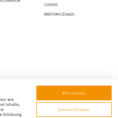
DE LIVRAISON
COOKIES
MENTIONS LÉGALES
Alle zulassen
gien wie
nd Inhalte,
ie
Auswahl erlauben
e-Erklärung