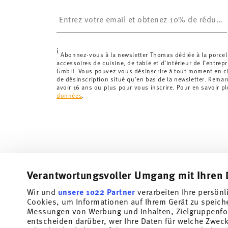
£. La livraison est offerte.
Insert your email to register for the newsletters
Suisse :
Les livraisons en Suisse sont gratuites à p
inférieure à 69,90 CHF, les frais de livraison s'élèven
Suivi :
Vous recevrez un code de suivi par e-mail dès 
i
Délai de livraison en France :
5-7 jours ouvrables pou
Abonnez-vous à la newsletter Thomas dédiée à la porcel
accessoires de cuisine, de table et d’intérieur de l’entrep
les délais de livraison vers d'autres pays
ici
.
GmbH. Vous pouvez vous désinscrire à tout moment en cli
Retours :
Pour les retours, veuillez utiliser notre
servi
de désinscription situé qu’en bas de la newsletter. Rema
avoir 16 ans ou plus pour vous inscrire. Pour en savoir p
données
.
Verantwortungsvoller Umgang mit Ihren 
Wir und
unsere 1022 Partner
verarbeiten Ihre persönl
Abonnez-vous à notre newsletter et recevez une réduction
Cookies, um Informationen auf Ihrem Gerät zu speich
Messungen von Werbung und Inhalten, Zielgruppenfo
Tiens-toi au courant des nouveautés, des te
entscheiden darüber, wer Ihre Daten für welche Zwecke
offres spéciales.