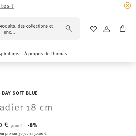
lections Thomas sauf les nouveautés Sandora, S
roduits, des collections et
LISTE DE SOUHAIT
CONNEXION
enc...
spirations
À propos de Thomas
 DAY SOFT BLUE
adier 18 cm
0 €
Price reduced from
to
-8%
50,00 €
eur prix sur 30 jours:
50,00 €