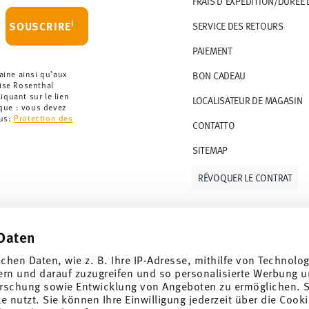
FRAIS D'EXPÉDITION/DURÉE 
artir de 69,90 CHF. Pour toute commande
i
SOUSCRIRE
SERVICE DES RETOURS
t à 36,90 CHF.
PAIEMENT
que votre colis aura été expédié.
r les articles en stock. Vous pouvez consulter
aine ainsi qu’aux
BON CADEAU
rise Rosenthal
quant sur le lien
LOCALISATEUR DE MAGASIN
ce de retour
.
rque : vous devez
lus:
Protection des
CONTATTO
SITEMAP
RÉVOQUER LE CONTRAT
Daten
Suivez-nous sur
ichen Daten, wie z. B. Ihre IP-Adresse, mithilfe von Technolo
 de 10%!
ern und darauf zuzugreifen und so personalisierte Werbung u
rschung sowie Entwicklung von Angeboten zu ermöglichen. S
ndances et des
 nutzt. Sie können Ihre Einwilligung jederzeit über die Cooki