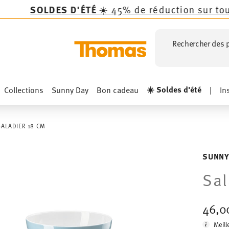
S D'ÉTÉ
☀️ 45% de réduction sur toutes les col
Rechercher des p
☀️ Soldes d'été
Collections
Sunny Day
Bon cadeau
|
In
SALADIER 18 CM
SUNNY
Sal
46,0
Meill