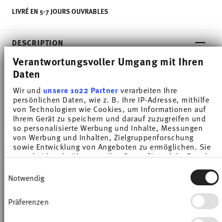
LIVRÉ EN 5-7 JOURS OUVRABLES
DESCRIPTION
Verantwortungsvoller Umgang mit Ihren
Daten
Thomas Sunny Day Soft Red Saladier - Rond - Ø
Wir und
unsere 1022 Partner
verarbeiten Ihre
16,6 cm - h 7,9 cm - 1,100 l, Porcelaine
persönlichen Daten, wie z. B. Ihre IP-Adresse, mithilfe
von Technologien wie Cookies, um Informationen auf
Ihrem Gerät zu speichern und darauf zuzugreifen und
so personalisierte Werbung und Inhalte, Messungen
von Werbung und Inhalten, Zielgruppenforschung
DÉTAILS
sowie Entwicklung von Angeboten zu ermöglichen. Sie
entscheiden darüber, wer Ihre Daten für welche Zwecke
Thomas
DIMENSIONS
nutzt. Sie können Ihre Einwilligung jederzeit über die
Sunny Day
Einwilligungsauswahl
Cookie-Erklärung oder durch Klicken auf das Privacy
Notwendig
Soft Red
16,60 cm
Trigger Symbol ändern oder widerrufen
INSTRUCTIONS D'ENTRETIEN ET DE
Porcelaine
17,40 cm
SÉCURITÉ
Präferenzen
Wenn Sie es erlauben, würden wir auch gerne:
Soft Red
17,40 cm
Informationen über Ihre geografische Lage
10850-408601-13388
7,90 cm
EXPÉDITION ET RETOURS