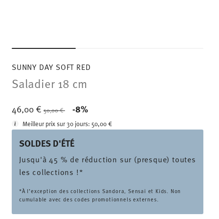
SUNNY DAY SOFT RED
Saladier 18 cm
Price reduced from
to
46,00 €
-8%
50,00 €
Meilleur prix sur 30 jours:
50,00 €
SOLDES D'ÉTÉ
Jusqu'à 45 % de réduction sur (presque) toutes
les collections !*
*À l’exception des collections Sandora, Sensai et Kids. Non
cumulable avec des codes promotionnels externes.