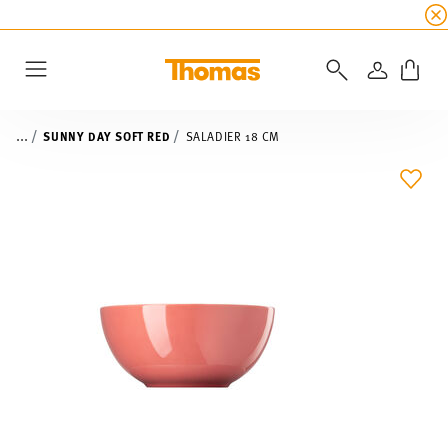
SOLDES D'ÉTÉ
☀️ 45% de réduction sur toutes l
CONNEXI
Menu
...
SUNNY DAY SOFT RED
SALADIER 18 CM
LIST