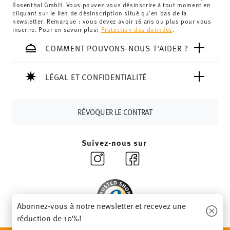
Royaume-Uni :
Pour les livraisons au Royaume-Uni, le
Rosenthal GmbH. Vous pouvez vous désinscrire à tout moment en
cliquant sur le lien de désinscription situé qu’en bas de la
montant minimum de commande est de 135 £. La
newsletter. Remarque : vous devez avoir 16 ans ou plus pour vous
livraison est offerte.
inscrire. Pour en savoir plus:
Protection des données
.
Suisse :
Les livraisons en Suisse sont gratuites à partir de
COMMENT POUVONS-NOUS T'AIDER ?
69,90 CHF. Pour toute commande inférieure à 69,90 CHF,
les frais de livraison s'élèvent à 36,90 CHF.
Suivi :
Vous recevrez un code de suivi par e-mail dès que
LÉGAL ET CONFIDENTIALITÉ
votre colis aura été expédié.
Délai de livraison en France :
5-7 jours ouvrables pour les
RÉVOQUER LE CONTRAT
articles en stock. Vous pouvez consulter les délais de
livraison vers d'autres pays
ici
.
Retours :
Pour les retours, veuillez utiliser notre
service
Suivez-nous sur
de retour
.
Abonnez-vous à notre newsletter et recevez une
réduction de 10%!