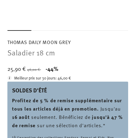
THOMAS DAILY MOON GREY
Saladier 18 cm
Price reduced from
to
25,90 €
-44%
46,00 €
Meilleur prix sur 30 jours:
46,00 €
SOLDES D'ÉTÉ
Profitez de 5 % de remise supplémentaire sur
tous les articles déjà en promotion.
Jusqu'au
16 août
seulement. Bénéficiez de
jusqu'à 47 %
de remise
sur une sélection d'articles.*
*À l’exception des collections Sandora, Sensai et Kids. Non