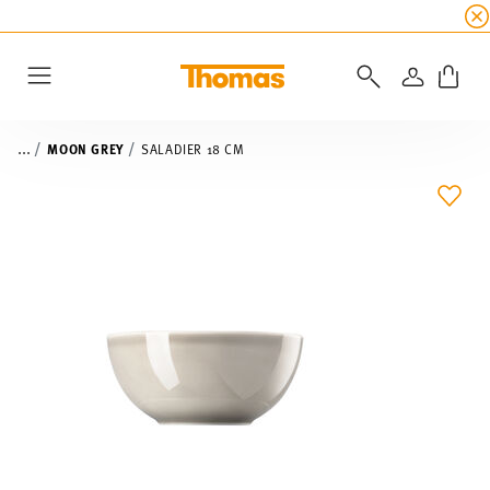
SOLDES D'ÉTÉ
☀️
5 % de remise supplémentaire
CONNEXI
Menu
...
MOON GREY
SALADIER 18 CM
LIST