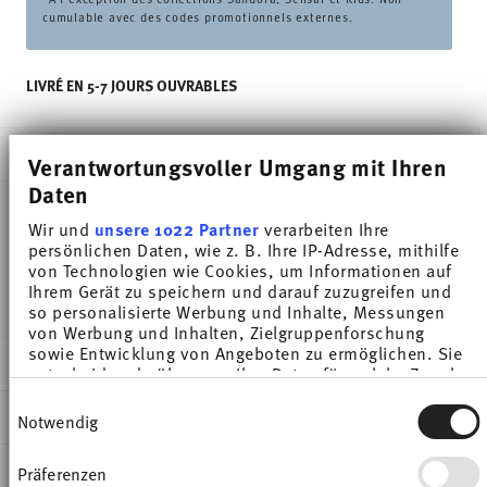
cumulable avec des codes promotionnels externes.
LIVRÉ EN 5-7 JOURS OUVRABLES
DESCRIPTION
Verantwortungsvoller Umgang mit Ihren
Daten
Wir und
unsere 1022 Partner
verarbeiten Ihre
Thomas Thomas Daily Moon Grey Saladier - Rond -
persönlichen Daten, wie z. B. Ihre IP-Adresse, mithilfe
von Technologien wie Cookies, um Informationen auf
Ø 16,6 cm - h 7,9 cm - 1,100 l, Porcelaine
Ihrem Gerät zu speichern und darauf zuzugreifen und
so personalisierte Werbung und Inhalte, Messungen
von Werbung und Inhalten, Zielgruppenforschung
sowie Entwicklung von Angeboten zu ermöglichen. Sie
DÉTAILS
entscheiden darüber, wer Ihre Daten für welche Zwecke
nutzt. Sie können Ihre Einwilligung jederzeit über die
Thomas
Einwilligungsauswahl
Cookie-Erklärung oder durch Klicken auf das Privacy
DIMENSIONS
Notwendig
Thomas Daily
Trigger Symbol ändern oder widerrufen
Moon Grey
16,60 cm
INSTRUCTIONS D'ENTRETIEN ET DE
Präferenzen
Wenn Sie es erlauben, würden wir auch gerne:
Porcelaine
17,40 cm