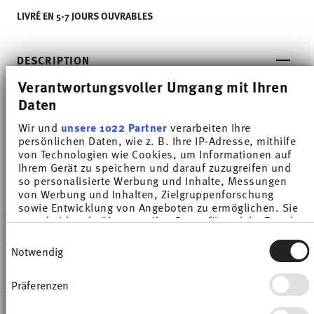
LIVRÉ EN 5-7 JOURS OUVRABLES
DESCRIPTION
Verantwortungsvoller Umgang mit Ihren
Daten
Thomas Thomas Daily Moss Green Saladier - Rond -
Wir und
unsere 1022 Partner
verarbeiten Ihre
Ø 23,1 cm - h 10,7 cm - 2,800 l, Porcelaine
persönlichen Daten, wie z. B. Ihre IP-Adresse, mithilfe
von Technologien wie Cookies, um Informationen auf
Ihrem Gerät zu speichern und darauf zuzugreifen und
so personalisierte Werbung und Inhalte, Messungen
von Werbung und Inhalten, Zielgruppenforschung
DÉTAILS
sowie Entwicklung von Angeboten zu ermöglichen. Sie
entscheiden darüber, wer Ihre Daten für welche Zwecke
Thomas
DIMENSIONS
nutzt. Sie können Ihre Einwilligung jederzeit über die
Thomas Daily
Einwilligungsauswahl
Cookie-Erklärung oder durch Klicken auf das Privacy
Notwendig
Moss Green
23,10 cm
Trigger Symbol ändern oder widerrufen
INSTRUCTIONS D'ENTRETIEN ET DE
Porcelaine
23,80 cm
SÉCURITÉ
Präferenzen
Wenn Sie es erlauben, würden wir auch gerne:
Moss Green
23,80 cm
Informationen über Ihre geografische Lage
10853-401922-13324
10,70 cm
EXPÉDITION ET RETOURS