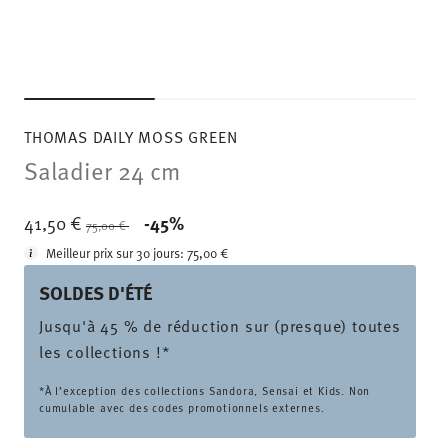
THOMAS DAILY MOSS GREEN
Saladier 24 cm
Price reduced from
to
41,50 €
-45%
75,00 €
Meilleur prix sur 30 jours:
75,00 €
SOLDES D'ÉTÉ
Jusqu'à 45 % de réduction sur (presque) toutes
les collections !*
*À l’exception des collections Sandora, Sensai et Kids. Non
cumulable avec des codes promotionnels externes.