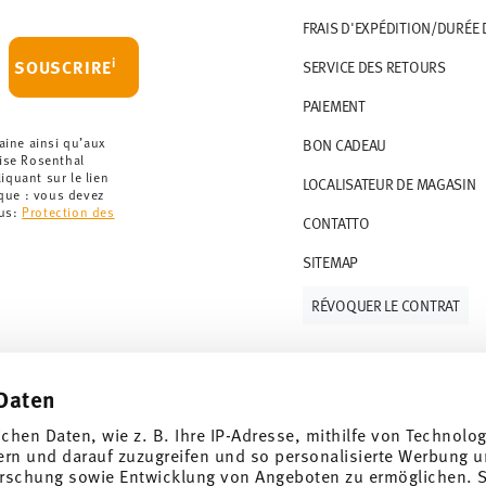
 le montant minimum de commande est de 135
FRAIS D'EXPÉDITION/DURÉE 
artir de 69,90 CHF. Pour toute commande
i
SOUSCRIRE
SERVICE DES RETOURS
t à 36,90 CHF.
PAIEMENT
que votre colis aura été expédié.
r les articles en stock. Vous pouvez consulter
aine ainsi qu’aux
BON CADEAU
rise Rosenthal
quant sur le lien
LOCALISATEUR DE MAGASIN
ce de retour
.
rque : vous devez
lus:
Protection des
CONTATTO
SITEMAP
RÉVOQUER LE CONTRAT
Daten
Suivez-nous sur
ichen Daten, wie z. B. Ihre IP-Adresse, mithilfe von Technolo
 de 10%!
ern und darauf zuzugreifen und so personalisierte Werbung u
rschung sowie Entwicklung von Angeboten zu ermöglichen. S
ndances et des