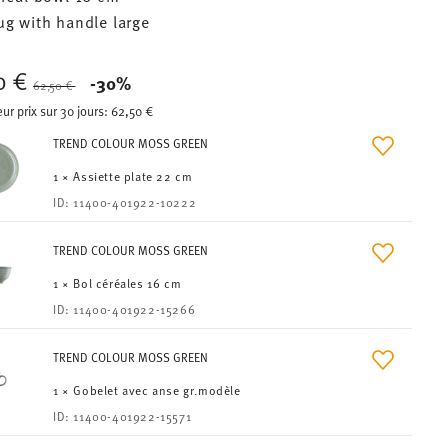
ug with handle large
0 €
Price reduced from
to
-30%
62,50 €
eur prix sur 30 jours:
62,50 €
TREND COLOUR MOSS GREEN
1 × Assiette plate 22 cm
ID:
11400-401922-10222
TREND COLOUR MOSS GREEN
1 × Bol céréales 16 cm
ID:
11400-401922-15266
TREND COLOUR MOSS GREEN
1 × Gobelet avec anse gr.modèle
ID:
11400-401922-15571