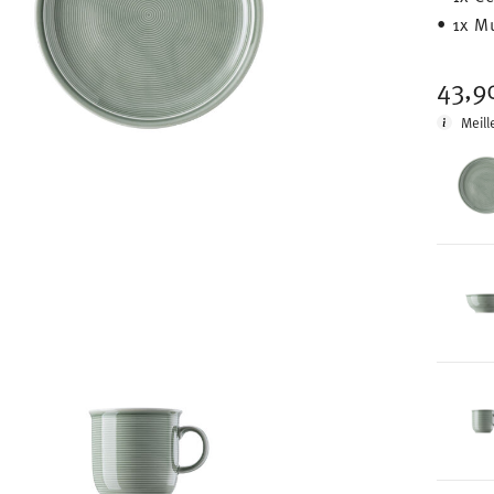
• 1x M
43,9
Meill