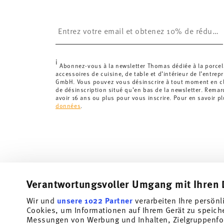
Royaume-Uni :
Pour les livraisons au Royaume-Uni,
£. La livraison est offerte.
Insert your email to register for the newsletters
Suisse :
Les livraisons en Suisse sont gratuites à p
inférieure à 69,90 CHF, les frais de livraison s'élèven
Suivi :
Vous recevrez un code de suivi par e-mail dès 
i
Délai de livraison en France :
5-7 jours ouvrables pou
Abonnez-vous à la newsletter Thomas dédiée à la porcel
accessoires de cuisine, de table et d’intérieur de l’entrep
les délais de livraison vers d'autres pays
ici
.
GmbH. Vous pouvez vous désinscrire à tout moment en cli
Retours :
Pour les retours, veuillez utiliser notre
servi
de désinscription situé qu’en bas de la newsletter. Rema
avoir 16 ans ou plus pour vous inscrire. Pour en savoir p
données
.
Verantwortungsvoller Umgang mit Ihren 
Wir und
unsere 1022 Partner
verarbeiten Ihre persönl
Abonnez-vous à notre newsletter et recevez une réduction
Cookies, um Informationen auf Ihrem Gerät zu speich
Messungen von Werbung und Inhalten, Zielgruppenfo
Tiens-toi au courant des nouveautés, des te