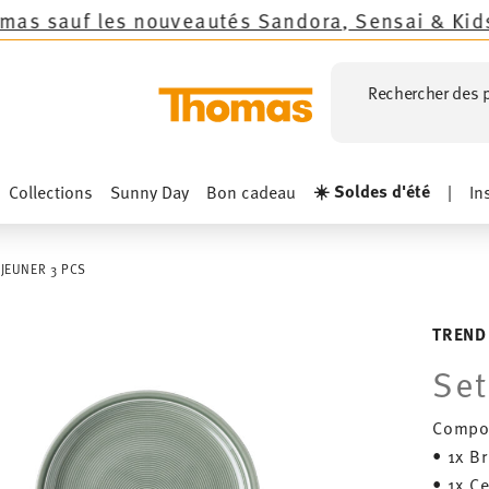
 nouveautés Sandora, Sensai & Kids!
Achetez mai
Rechercher des p
☀️ Soldes d'été
Collections
Sunny Day
Bon cadeau
|
In
ÉJEUNER 3 PCS
TREND
Set
Compos
• 1x B
• 1x C