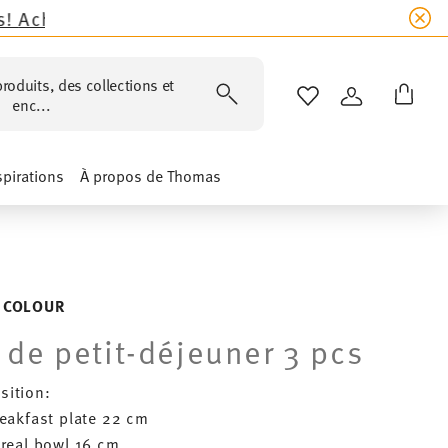
ntenant !
roduits, des collections et
LISTE DE SOUHAIT
CONNEXION
enc...
spirations
À propos de Thomas
 COLOUR
 de petit-déjeuner 3 pcs
ition:
reakfast plate 22 cm
ereal bowl 16 cm