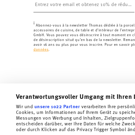
Suisse :
Les livraisons en Suisse sont gratuites à p
inférieure à 69,90 CHF, les frais de livraison s'élèven
Suivi :
Vous recevrez un code de suivi par e-mail dès 
i
Délai de livraison en France :
5-7 jours ouvrables pou
Abonnez-vous à la newsletter Thomas dédiée à la porcel
accessoires de cuisine, de table et d’intérieur de l’entrep
les délais de livraison vers d'autres pays
ici
.
GmbH. Vous pouvez vous désinscrire à tout moment en cli
Retours :
Pour les retours, veuillez utiliser notre
servi
de désinscription situé qu’en bas de la newsletter. Rema
avoir 16 ans ou plus pour vous inscrire. Pour en savoir p
données
.
Verantwortungsvoller Umgang mit Ihren 
Wir und
unsere 1022 Partner
verarbeiten Ihre persönl
Abonnez-vous à notre newsletter et recevez une réduction
Cookies, um Informationen auf Ihrem Gerät zu speich
Messungen von Werbung und Inhalten, Zielgruppenfo
Tiens-toi au courant des nouveautés, des te
entscheiden darüber, wer Ihre Daten für welche Zwecke
offres spéciales.
oder durch Klicken auf das Privacy Trigger Symbol än