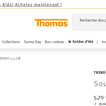
aintenant !
Rechercher des p
☀️ Soldes d'été
Collections
Sunny Day
Bon cadeau
|
In
RESSO 11,5 CM
TREND
Sou
5,70
Meill