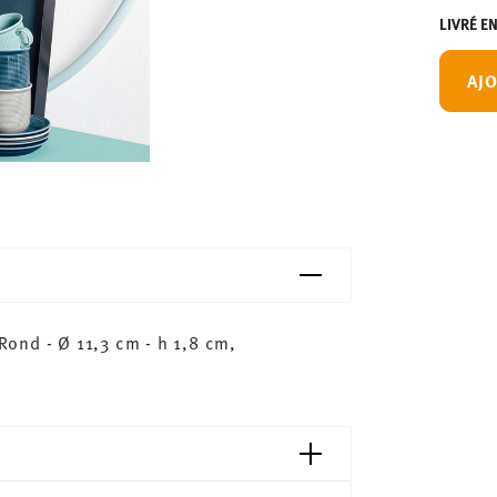
LIVRÉ E
AJO
ond - Ø 11,3 cm - h 1,8 cm,