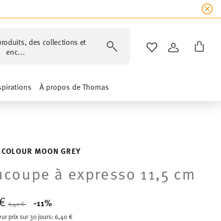
roduits, des collections et
LISTE DE SOUHAIT
CONNEXION
enc...
spirations
À propos de Thomas
 COLOUR MOON GREY
coupe à expresso 11,5 cm
 €
Price reduced from
to
-11%
6,40 €
eur prix sur 30 jours:
6,40 €