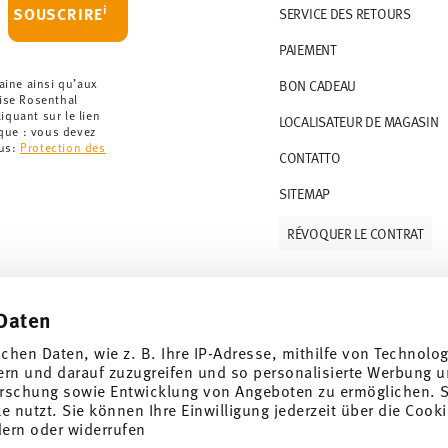
artir de 69,90 CHF. Pour toute commande
i
SOUSCRIRE
SERVICE DES RETOURS
t à 36,90 CHF.
PAIEMENT
que votre colis aura été expédié.
r les articles en stock. Vous pouvez consulter
aine ainsi qu’aux
BON CADEAU
rise Rosenthal
quant sur le lien
LOCALISATEUR DE MAGASIN
ce de retour
.
rque : vous devez
lus:
Protection des
CONTATTO
SITEMAP
RÉVOQUER LE CONTRAT
Daten
Suivez-nous sur
ichen Daten, wie z. B. Ihre IP-Adresse, mithilfe von Technolo
 de 10%!
ern und darauf zuzugreifen und so personalisierte Werbung u
rschung sowie Entwicklung von Angeboten zu ermöglichen. S
ndances et des
 nutzt. Sie können Ihre Einwilligung jederzeit über die Cooki
dern oder widerrufen
DÉCOUVRE TOUTES NOS MARQUES