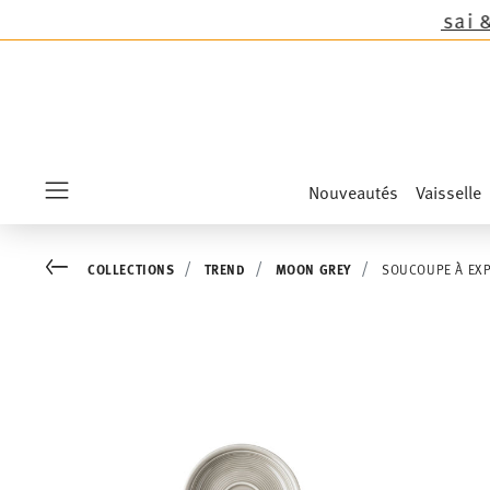
s nouveautés Sandora, Sensai & Kids!
Achetez m
Nouveautés
Vaisselle
Menu
Go back
COLLECTIONS
TREND
MOON GREY
SOUCOUPE À EXP