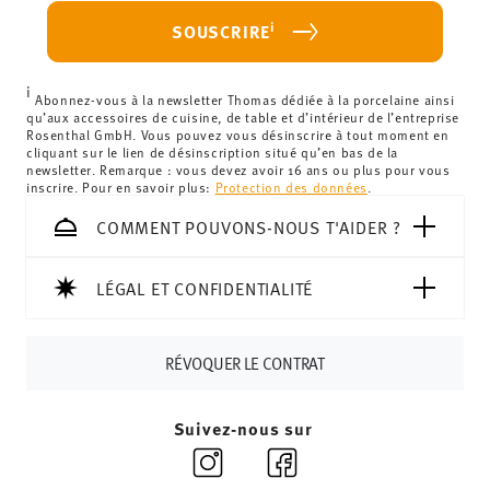
haben.
votre achat est inférieur à 69,90 €, des frais de livraison
i
SOUSCRIRE
s'appliquent. Pour les livraisons en France, ceux-ci
s'élèvent à 12,90 €. Pour tous les autres pays, vous
i
pouvez consulter les frais de livraison
ici
.
Abonnez-vous à la newsletter Thomas dédiée à la porcelaine ainsi
qu’aux accessoires de cuisine, de table et d’intérieur de l’entreprise
Royaume-Uni :
Pour les livraisons au Royaume-Uni, le
Rosenthal GmbH. Vous pouvez vous désinscrire à tout moment en
cliquant sur le lien de désinscription situé qu’en bas de la
montant minimum de commande est de 135 £. La
newsletter. Remarque : vous devez avoir 16 ans ou plus pour vous
livraison est offerte.
inscrire. Pour en savoir plus:
Protection des données
.
Suisse :
Les livraisons en Suisse sont gratuites à partir de
COMMENT POUVONS-NOUS T'AIDER ?
69,90 CHF. Pour toute commande inférieure à 69,90 CHF,
les frais de livraison s'élèvent à 36,90 CHF.
Suivi :
Vous recevrez un code de suivi par e-mail dès que
LÉGAL ET CONFIDENTIALITÉ
votre colis aura été expédié.
Délai de livraison en France :
5-7 jours ouvrables pour les
RÉVOQUER LE CONTRAT
articles en stock. Vous pouvez consulter les délais de
livraison vers d'autres pays
ici
.
Retours :
Pour les retours, veuillez utiliser notre
service
Suivez-nous sur
de retour
.