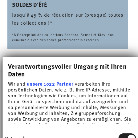
SOLDES D'ÉTÉ
Jusqu'à 45 % de réduction sur (presque) toutes
les collections !*
*À l’exception des collections Sandora, Sensai et Kids. Non
cumulable avec des codes promotionnels externes.
LIVRÉ EN 5-7 JOURS OUVRABLES
Verantwortungsvoller Umgang mit Ihren
Daten
DESCRIPTION
Wir und
unsere 1022 Partner
verarbeiten Ihre
persönlichen Daten, wie z. B. Ihre IP-Adresse, mithilfe
von Technologien wie Cookies, um Informationen auf
Ihrem Gerät zu speichern und darauf zuzugreifen und
Thomas Sunny Day Fuchsia Tasse expresso - Rond -
so personalisierte Werbung und Inhalte, Messungen
von Werbung und Inhalten, Zielgruppenforschung
Ø 11,9 cm - h 1,6 cm, Porcelaine
sowie Entwicklung von Angeboten zu ermöglichen. Sie
entscheiden darüber, wer Ihre Daten für welche Zwecke
nutzt. Sie können Ihre Einwilligung jederzeit über die
Einwilligungsauswahl
Cookie-Erklärung oder durch Klicken auf das Privacy