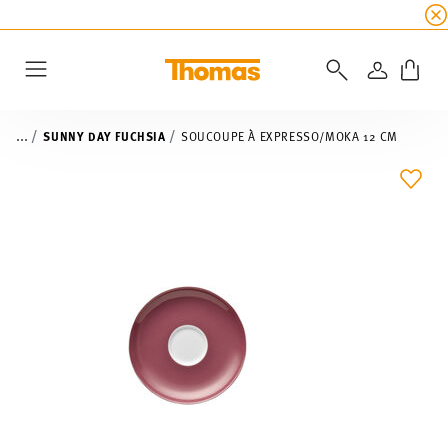
SOLDES D'ÉTÉ
☀️ 45% de réduction sur toutes l
CONNEXI
Menu
...
SUNNY DAY FUCHSIA
SOUCOUPE À EXPRESSO/MOKA 12 CM
LIST