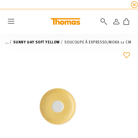
SOLDES D'ÉTÉ
☀️
5 % de remise supplémentaire
CONNEXI
Menu
...
SUNNY DAY SOFT YELLOW
SOUCOUPE À EXPRESSO/MOKA 12 CM
LIST