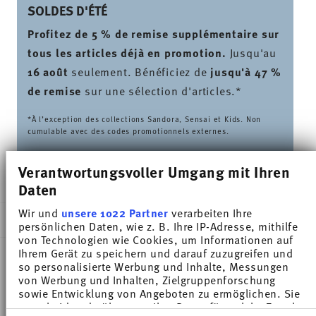
SOLDES D'ÉTÉ
Profitez de 5 % de remise supplémentaire sur
tous les articles déjà en promotion.
Jusqu'au
16 août
seulement. Bénéficiez de
jusqu'à 47 %
de remise
sur une sélection d'articles.*
*À l’exception des collections Sandora, Sensai et Kids. Non
cumulable avec des codes promotionnels externes.
Verantwortungsvoller Umgang mit Ihren
LIVRÉ EN 5-7 JOURS OUVRABLES
Daten
Wir und
unsere 1022 Partner
verarbeiten Ihre
DESCRIPTION
persönlichen Daten, wie z. B. Ihre IP-Adresse, mithilfe
von Technologien wie Cookies, um Informationen auf
Ihrem Gerät zu speichern und darauf zuzugreifen und
so personalisierte Werbung und Inhalte, Messungen
Thomas Sunny Day Soft Yellow Tasse expresso -
von Werbung und Inhalten, Zielgruppenforschung
sowie Entwicklung von Angeboten zu ermöglichen. Sie
Rond - Ø 11,9 cm - h 1,6 cm, Porcelaine
entscheiden darüber, wer Ihre Daten für welche Zwecke