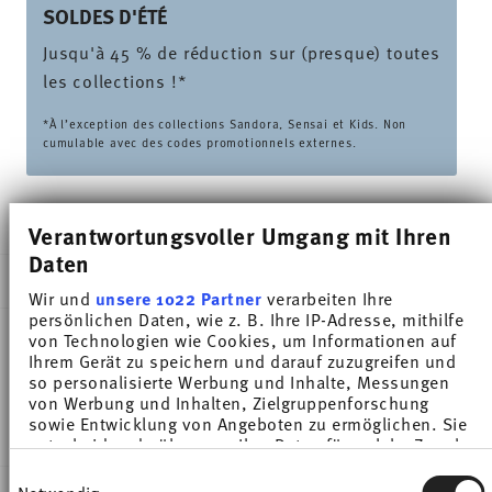
SOLDES D'ÉTÉ
Jusqu'à 45 % de réduction sur (presque) toutes
les collections !*
*À l’exception des collections Sandora, Sensai et Kids. Non
cumulable avec des codes promotionnels externes.
LIVRÉ EN 5-7 JOURS OUVRABLES
Verantwortungsvoller Umgang mit Ihren
Daten
DESCRIPTION
Wir und
unsere 1022 Partner
verarbeiten Ihre
persönlichen Daten, wie z. B. Ihre IP-Adresse, mithilfe
von Technologien wie Cookies, um Informationen auf
Ihrem Gerät zu speichern und darauf zuzugreifen und
Thomas Sunny Day Sunny Stripes Tasse expresso -
so personalisierte Werbung und Inhalte, Messungen
von Werbung und Inhalten, Zielgruppenforschung
Rond - Ø 11,9 cm - h 1,6 cm, Porcelaine
sowie Entwicklung von Angeboten zu ermöglichen. Sie
entscheiden darüber, wer Ihre Daten für welche Zwecke
nutzt. Sie können Ihre Einwilligung jederzeit über die
Einwilligungsauswahl
Cookie-Erklärung oder durch Klicken auf das Privacy