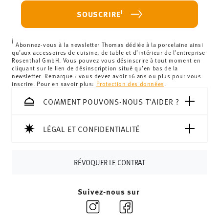
haben.
votre achat est inférieur à 69,90 €, des frais de livraison
i
SOUSCRIRE
s'appliquent. Pour les livraisons en France, ceux-ci
s'élèvent à 12,90 €. Pour tous les autres pays, vous
i
pouvez consulter les frais de livraison
ici
.
Abonnez-vous à la newsletter Thomas dédiée à la porcelaine ainsi
qu’aux accessoires de cuisine, de table et d’intérieur de l’entreprise
Royaume-Uni :
Pour les livraisons au Royaume-Uni, le
Rosenthal GmbH. Vous pouvez vous désinscrire à tout moment en
cliquant sur le lien de désinscription situé qu’en bas de la
montant minimum de commande est de 135 £. La
newsletter. Remarque : vous devez avoir 16 ans ou plus pour vous
livraison est offerte.
inscrire. Pour en savoir plus:
Protection des données
.
Suisse :
Les livraisons en Suisse sont gratuites à partir de
COMMENT POUVONS-NOUS T'AIDER ?
69,90 CHF. Pour toute commande inférieure à 69,90 CHF,
les frais de livraison s'élèvent à 36,90 CHF.
Suivi :
Vous recevrez un code de suivi par e-mail dès que
LÉGAL ET CONFIDENTIALITÉ
votre colis aura été expédié.
Délai de livraison en France :
5-7 jours ouvrables pour les
RÉVOQUER LE CONTRAT
articles en stock. Vous pouvez consulter les délais de
livraison vers d'autres pays
ici
.
Retours :
Pour les retours, veuillez utiliser notre
service
Suivez-nous sur
de retour
.