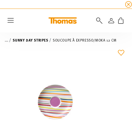
SOLDES D'ÉTÉ
☀️ 45% de réduction sur toutes l
CONNEXI
Menu
...
SUNNY DAY STRIPES
SOUCOUPE À EXPRESSO/MOKA 12 CM
LIST