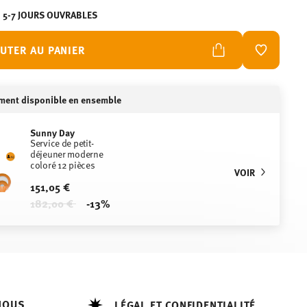
N 5-7 JOURS OUVRABLES
UTER AU PANIER
LISTE DE
ment disponible en ensemble
Sunny Day
Service de petit-
déjeuner moderne
coloré 12 pièces
VOIR
151,05 €
Price reduced from
to
182,00 €
-13%
NOUS
LÉGAL ET CONFIDENTIALITÉ