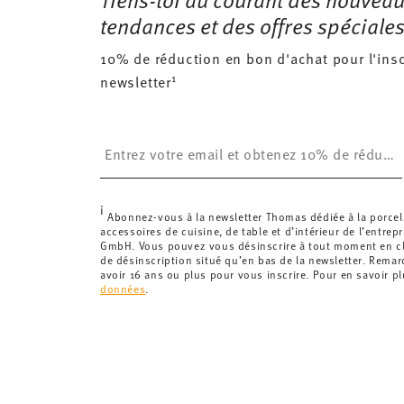
Royaume-Uni :
Pour les livraisons au Royaume-Uni,
tendances et des offres spéciales
£. La livraison est offerte.
Suisse :
Les livraisons en Suisse sont gratuites à p
10% de réduction en bon d'achat pour l'insc
inférieure à 69,90 CHF, les frais de livraison s'élèven
1
newsletter
Suivi :
Vous recevrez un code de suivi par e-mail dès 
Délai de livraison en France :
5-7 jours ouvrables pou
Insert your email to register for the newsletters
les délais de livraison vers d'autres pays
ici
.
Retours :
Pour les retours, veuillez utiliser notre
servi
i
Abonnez-vous à la newsletter Thomas dédiée à la porcel
accessoires de cuisine, de table et d’intérieur de l’entrep
GmbH. Vous pouvez vous désinscrire à tout moment en cli
de désinscription situé qu’en bas de la newsletter. Rema
avoir 16 ans ou plus pour vous inscrire. Pour en savoir p
données
.