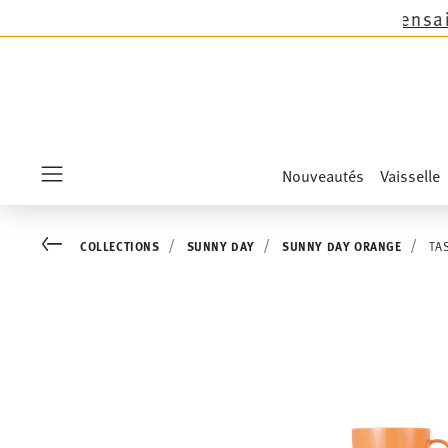
f les nouveautés Sandora, Sensai & Kids!
Achet
Nouveautés
Vaisselle
Menu
Go back
COLLECTIONS
SUNNY DAY
SUNNY DAY ORANGE
TA