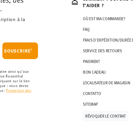
 le montant minimum de commande est de 135
T'AIDER ?
.
artir de 69,90 CHF. Pour toute commande
ription à la
OÙ EST MA COMMANDE?
t à 36,90 CHF.
FAQ
que votre colis aura été expédié.
r les articles en stock. Vous pouvez consulter
FRAIS D'EXPÉDITION/DURÉE 
i
SOUSCRIRE
SERVICE DES RETOURS
ce de retour
.
PAIEMENT
aine ainsi qu’aux
BON CADEAU
rise Rosenthal
quant sur le lien
LOCALISATEUR DE MAGASIN
rque : vous devez
lus:
Protection des
CONTATTO
SITEMAP
RÉVOQUER LE CONTRAT