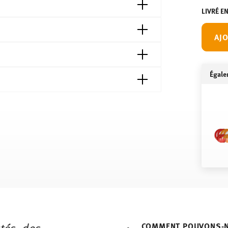
LIVRÉ E
AJO
Égale
ndes
Sans danger pour le contact
 à 69,90 € :
La livraison est gratuite dans tous
alimentaire
mmandes supérieures à 69,90 €.
 de votre achat est inférieur à 69,90 €, des
 France, ceux-ci s'élèvent à 12,90 €. Pour tous
vraison
ici
.
tés, des
COMMENT POUVONS-