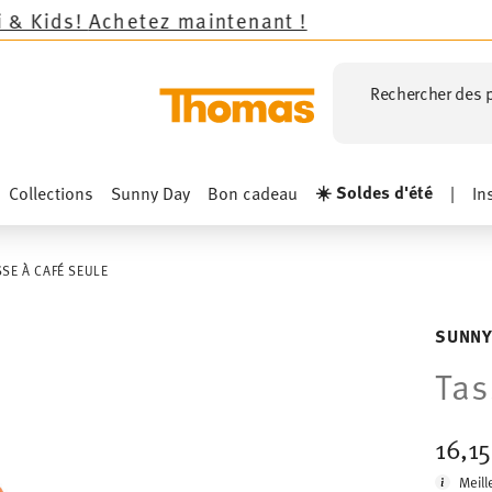
ez maintenant !
Rechercher des p
☀️ Soldes d'été
Collections
Sunny Day
Bon cadeau
|
In
SSE À CAFÉ SEULE
SUNNY
Tas
16,1
Meill