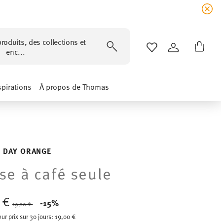
roduits, des collections et
LISTE DE SOUHAIT
CONNEXION
enc...
spirations
À propos de Thomas
 DAY ORANGE
se à café seule
5 €
Price reduced from
to
-15%
19,00 €
eur prix sur 30 jours:
19,00 €