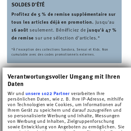
SOLDES D'ÉTÉ
Profitez de 5 % de remise supplémentaire sur
tous les articles déjà en promotion.
Jusqu'au
16 août
seulement. Bénéficiez de
jusqu'à 47 %
de remise
sur une sélection d'articles.*
*À l’exception des collections Sandora, Sensai et Kids. Non
cumulable avec des codes promotionnels externes.
LIVRÉ EN 5-7 JOURS OUVRABLES
Verantwortungsvoller Umgang mit Ihren
Daten
DESCRIPTION
Wir und
unsere 1022 Partner
verarbeiten Ihre
persönlichen Daten, wie z. B. Ihre IP-Adresse, mithilfe
von Technologien wie Cookies, um Informationen auf
Ihrem Gerät zu speichern und darauf zuzugreifen und
Thomas Trend Colour Night Blue Tasse expresso -
so personalisierte Werbung und Inhalte, Messungen
von Werbung und Inhalten, Zielgruppenforschung
Cylindrique - Ø 4,9 cm - h 4,9 cm - 0,100 l,
sowie Entwicklung von Angeboten zu ermöglichen. Sie