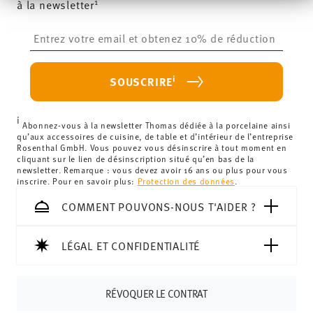
1
à la newsletter
69,90 € :
La livraison est gratuite dans tous les pays (à
zusammen, die Sie ihnen bereitgestellt haben oder die
l'exception du Royaume-Uni) pour les commandes
sie im Rahmen Ihrer Nutzung der Dienste gesammelt
Insert your email to register for the newsletters
haben.
supérieures à 69,90 €.
Sans danger pour le
Frais de livraison inférieurs à 69,90 € :
Si le montant de
contact alimentaire
votre achat est inférieur à 69,90 €, des frais de livraison
i
SOUSCRIRE
s'appliquent. Pour les livraisons en France, ceux-ci
s'élèvent à 12,90 €. Pour tous les autres pays, vous
i
pouvez consulter les frais de livraison
ici
.
Abonnez-vous à la newsletter Thomas dédiée à la porcelaine ainsi
qu’aux accessoires de cuisine, de table et d’intérieur de l’entreprise
Royaume-Uni :
Pour les livraisons au Royaume-Uni, le
Rosenthal GmbH. Vous pouvez vous désinscrire à tout moment en
cliquant sur le lien de désinscription situé qu’en bas de la
montant minimum de commande est de 135 £. La
newsletter. Remarque : vous devez avoir 16 ans ou plus pour vous
livraison est offerte.
inscrire. Pour en savoir plus:
Protection des données
.
Suisse :
Les livraisons en Suisse sont gratuites à partir de
COMMENT POUVONS-NOUS T'AIDER ?
69,90 CHF. Pour toute commande inférieure à 69,90 CHF,
les frais de livraison s'élèvent à 36,90 CHF.
Suivi :
Vous recevrez un code de suivi par e-mail dès que
LÉGAL ET CONFIDENTIALITÉ
votre colis aura été expédié.
Délai de livraison en France :
5-7 jours ouvrables pour les
RÉVOQUER LE CONTRAT
articles en stock. Vous pouvez consulter les délais de