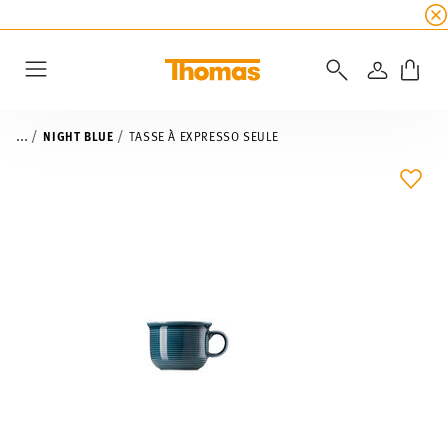
SOLDES D'ÉTÉ
☀️
5 % de remise supplémentaire
CONNEXI
Menu
...
NIGHT BLUE
TASSE À EXPRESSO SEULE
LIST