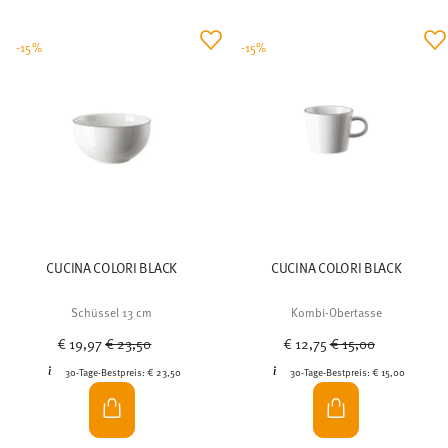
-15%
-15%
CUCINA COLORI BLACK
CUCINA COLORI BLACK
Schüssel 13 cm
Kombi-Obertasse
Price reduced from
to
Price reduced from
to
€ 19,97
€ 23,50
€ 12,75
€ 15,00
30-Tage-Bestpreis:
€ 23,50
30-Tage-Bestpreis:
€ 15,00