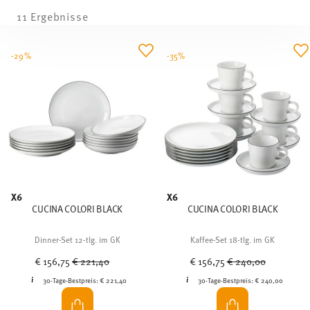
11 Ergebnisse
-29%
-35%
X6
X6
CUCINA COLORI BLACK
CUCINA COLORI BLACK
Dinner-Set 12-tlg. im GK
Kaffee-Set 18-tlg. im GK
Price reduced from
to
Price reduced from
to
€ 156,75
€ 221,40
€ 156,75
€ 240,00
30-Tage-Bestpreis:
€ 221,40
30-Tage-Bestpreis:
€ 240,00