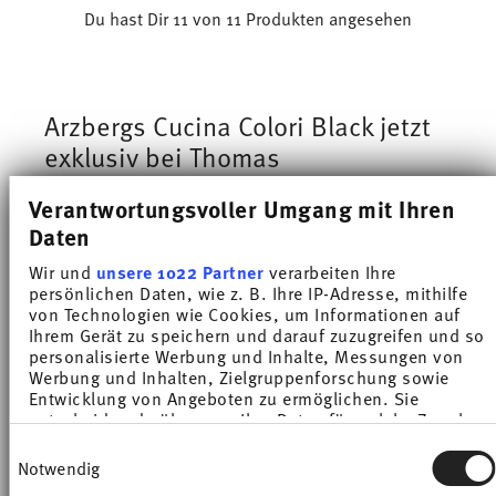
Du hast Dir 11 von 11 Produkten angesehen
Arzbergs Cucina Colori Black jetzt
exklusiv bei Thomas
Entdecke
Cucina Colori Black
jetzt
exklusiv im
Verantwortungsvoller Umgang mit Ihren
Thomas Online-Shop!
Das praktische Arzberg
Daten
Porzellangeschirr mit der
filigraneren
Wir und
unsere 1022 Partner
verarbeiten Ihre
schwarzen Umrandung
gehört ab sofort zur
persönlichen Daten, wie z. B. Ihre IP-Adresse, mithilfe
von Technologien wie Cookies, um Informationen auf
Thomas-Familie. Genauso wie sein weißer
Ihrem Gerät zu speichern und darauf zuzugreifen und so
Gegenpart
Cucina Bianca
, ist das Service der
personalisierte Werbung und Inhalte, Messungen von
perfekte,
verlässliche Begleiter für deinen
Werbung und Inhalten, Zielgruppenforschung sowie
Entwicklung von Angeboten zu ermöglichen. Sie
Alltag.
entscheiden darüber, wer Ihre Daten für welche Zwecke
nutzt. Sie können Ihre Einwilligung jederzeit über die
Einwilligungsauswahl
Designorientiertes und unkompliziertes
Cookie-Erklärung oder durch Klicken auf das Privacy
Notwendig
Geschirr
für den täglichen Gebrauch – dafür
Trigger Symbol ändern oder widerrufen