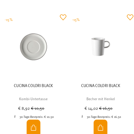
-15%
-15%
CUCINA COLORI BLACK
CUCINA COLORI BLACK
Kombi-Untertasse
Becher mit Henkel
Price reduced from
to
Price reduced from
to
€ 8,92
€ 10,50
€ 14,02
€ 16,50
30-Tage-Bestpreis:
€ 10,50
30-Tage-Bestpreis:
€ 16,50