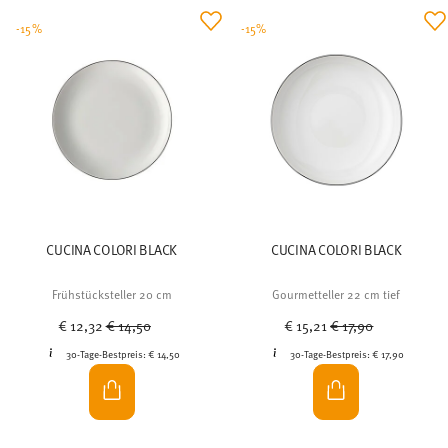
-15%
-15%
CUCINA COLORI BLACK
CUCINA COLORI BLACK
Frühstücksteller 20 cm
Gourmetteller 22 cm tief
Price reduced from
to
Price reduced from
to
€ 12,32
€ 14,50
€ 15,21
€ 17,90
30-Tage-Bestpreis:
€ 14,50
30-Tage-Bestpreis:
€ 17,90