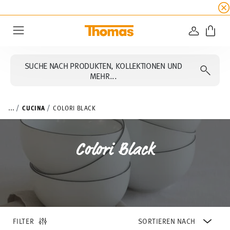
SUMMER SALE
☀️ Jetzt
5% Rabatt on top!
Bis z
ANMELD
Menu
SUCHE NACH PRODUKTEN, KOLLEKTIONEN UND
MEHR...
...
CUCINA
COLORI BLACK
Colori Black
FILTER