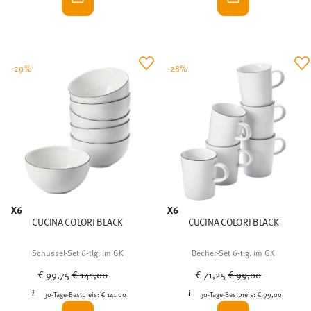
-29%
-28%
X6
X6
CUCINA COLORI BLACK
CUCINA COLORI BLACK
Schüssel-Set 6-tlg. im GK
Becher-Set 6-tlg. im GK
Price reduced from
to
Price reduced from
to
€ 99,75
€ 141,00
€ 71,25
€ 99,00
30-Tage-Bestpreis:
€ 141,00
30-Tage-Bestpreis:
€ 99,00