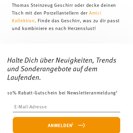
Thomas Steinzeug Geschirr oder decke deinen
Tisch mit den Porzellantellern der
Amici
Kollektion
. Finde das Geschirr, was zu dir passt
und kombiniere es nach Herzenslust!
Services
Footer
Halte Dich über Neuigkeiten, Trends
und Sonderangebote auf dem
Laufenden.
1
10% Rabatt-Gutschein bei Newsletteranmeldung
Insert your email to register for the newsletters
i
ANMELDEN