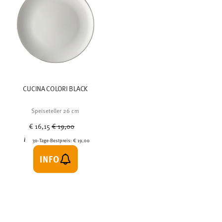
CUCINA COLORI BLACK
Speiseteller 26 cm
Price reduced from
to
€ 16,15
€ 19,00
30-Tage-Bestpreis:
€ 19,00
INFO