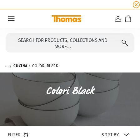
SUMMER SALE
☀️ Up to 45% discount on all Tho
LOGIN
Menu
SEARCH FOR PRODUCTS, COLLECTIONS AND
MORE...
...
CUCINA
COLORI BLACK
Colori Black
FILTER