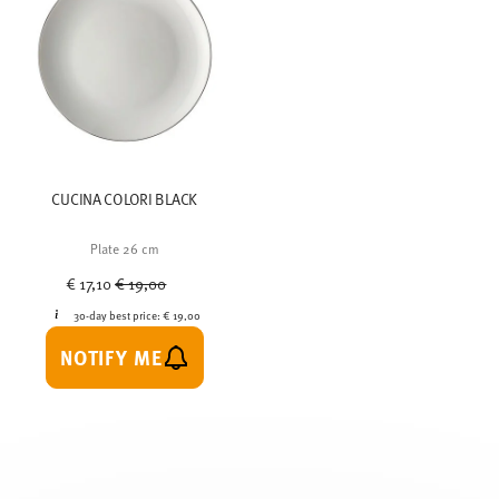
CUCINA COLORI BLACK
Plate 26 cm
Price reduced from
to
€ 17,10
€ 19,00
30-day best price:
€ 19,00
NOTIFY ME