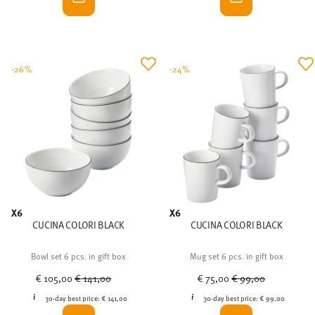
-26%
-24%
X6
X6
CUCINA COLORI BLACK
CUCINA COLORI BLACK
Bowl set 6 pcs. in gift box
Mug set 6 pcs. in gift box
Price reduced from
to
Price reduced from
to
€ 105,00
€ 141,00
€ 75,00
€ 99,00
30-day best price:
€ 141,00
30-day best price:
€ 99,00