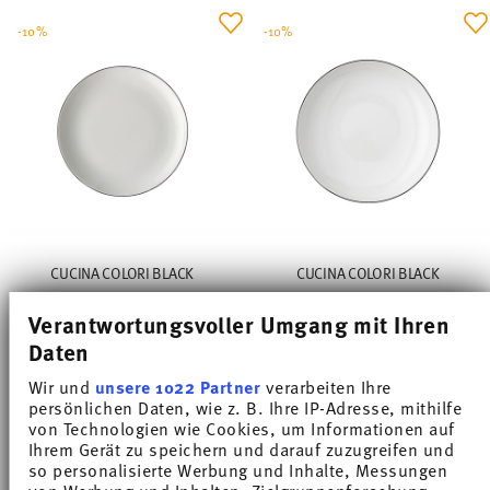
-10%
-10%
CUCINA COLORI BLACK
CUCINA COLORI BLACK
Verantwortungsvoller Umgang mit Ihren
Plate 20 cm
Gourmet plate 22 cm deep
Daten
Price reduced from
to
Price reduced from
to
€ 13,05
€ 14,50
€ 16,11
€ 17,90
Wir und
unsere 1022 Partner
verarbeiten Ihre
30-day best price:
€ 14,50
30-day best price:
€ 17,90
persönlichen Daten, wie z. B. Ihre IP-Adresse, mithilfe
von Technologien wie Cookies, um Informationen auf
Ihrem Gerät zu speichern und darauf zuzugreifen und
so personalisierte Werbung und Inhalte, Messungen