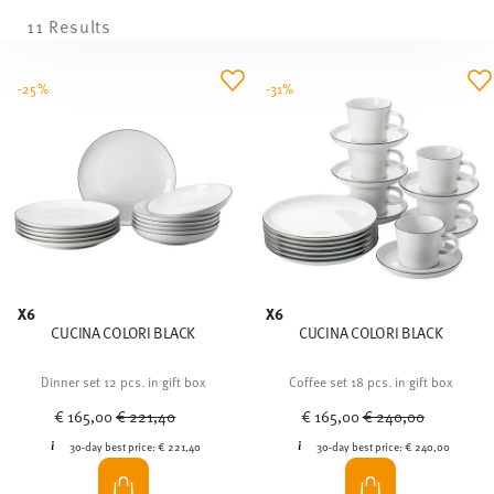
11 Results
-25%
-31%
X6
X6
CUCINA COLORI BLACK
CUCINA COLORI BLACK
Dinner set 12 pcs. in gift box
Coffee set 18 pcs. in gift box
Price reduced from
to
Price reduced from
to
€ 165,00
€ 221,40
€ 165,00
€ 240,00
30-day best price:
€ 221,40
30-day best price:
€ 240,00