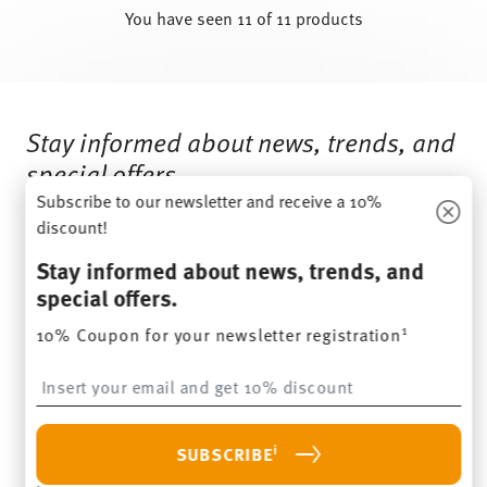
You have seen 11 of 11 products
Services
Footer
Stay informed about news, trends, and
special offers.
Subscribe to our newsletter and receive a 10%
discount!
1
10% Coupon for your newsletter registration
Stay informed about news, trends, and
Insert your email to register for the newsletters
special offers.
1
10% Coupon for your newsletter registration
i
SUBSCRIBE
Insert your email to register for the newsletters
i
I am over 16 years and subscribe to the Thomas newsletter
concerning porcelain, table, kitchen and home accessories from
i
SUBSCRIBE
Rosenthal GmbH. Cancellation is possible at any time with effect for
the future via the unsubscribe link in the newsletter. Please find
more information here:
Data Privacy
.