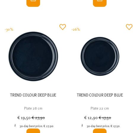
-30%
-26%
TREND COLOUR DEEP BLUE
TREND COLOUR DEEP BLUE
Plate 28 cm
Plate 22 cm
Price reduced from
to
Price reduced from
to
€ 19,50
€ 27,90
€ 12,90
€ 17,50
30-day best price:
€ 27,90
30-day best price:
€ 17,50