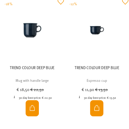
-18%
-12%
TREND COLOUR DEEP BLUE
TREND COLOUR DEEP BLUE
Mug with handle large
Espresso cup
Price reduced from
to
Price reduced from
to
€ 18,50
€ 22,50
€ 11,90
€ 13,50
30-day best price:
€ 22,50
30-day best price:
€ 13,50