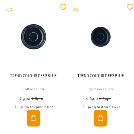
-13%
-6%
TREND COLOUR DEEP BLUE
TREND COLOUR DEEP BLUE
Coffee saucer
Espresso saucer
Price reduced from
to
Price reduced from
to
€ 7,00
€ 8,00
€ 6,00
€ 6,40
30-day best price:
€ 8,00
30-day best price:
€ 6,40