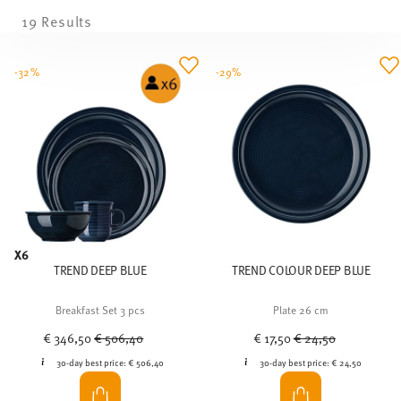
19 Results
-32%
-29%
X6
TREND DEEP BLUE
TREND COLOUR DEEP BLUE
Breakfast Set 3 pcs
Plate 26 cm
Price reduced from
to
Price reduced from
to
€ 346,50
€ 506,40
€ 17,50
€ 24,50
30-day best price:
€ 506,40
30-day best price:
€ 24,50