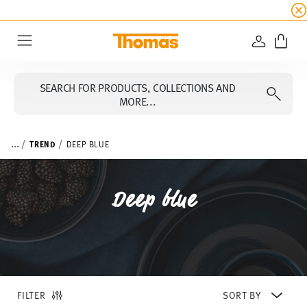
SUMMER SALE
☀️ Up to 45% discount on all Tho
LOGIN
Menu
SEARCH FOR PRODUCTS, COLLECTIONS AND
MORE...
...
TREND
DEEP BLUE
Deep blue
FILTER