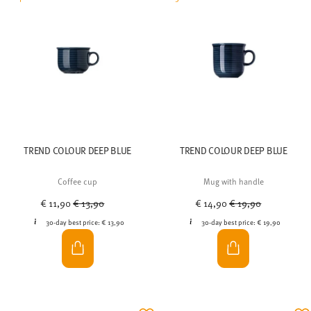
TREND COLOUR DEEP BLUE
TREND COLOUR DEEP BLUE
Coffee cup
Mug with handle
Price reduced from
to
Price reduced from
to
€ 11,90
€ 13,90
€ 14,90
€ 19,90
30-day best price:
€ 13,90
30-day best price:
€ 19,90