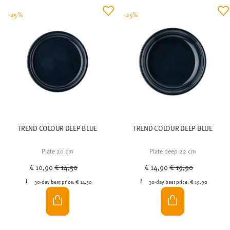
-25%
-25%
TREND COLOUR DEEP BLUE
TREND COLOUR DEEP BLUE
Plate 20 cm
Plate deep 22 cm
Price reduced from
to
Price reduced from
to
€ 10,90
€ 14,50
€ 14,90
€ 19,90
30-day best price:
€ 14,50
30-day best price:
€ 19,90