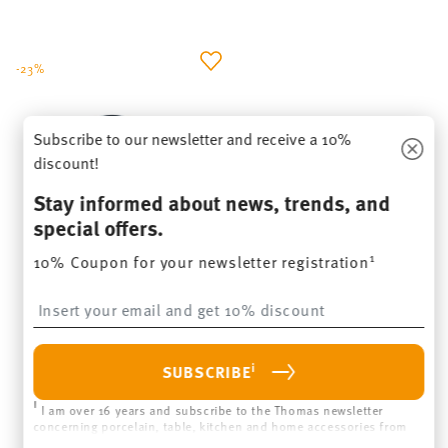
-23%
Subscribe to our newsletter and receive a 10%
discount!
Stay informed about news, trends, and
special offers.
1
10% Coupon for your newsletter registration
TREND COLOUR DEEP BLUE
Insert your email to register for the newsletters
Egg cup with deposit
Price reduced from
to
€ 13,50
€ 17,50
i
SUBSCRIBE
30-day best price:
€ 17,50
i
I am over 16 years and subscribe to the Thomas newsletter
concerning porcelain, table, kitchen and home accessories from
NOTIFY ME
Rosenthal GmbH. Cancellation is possible at any time with effect