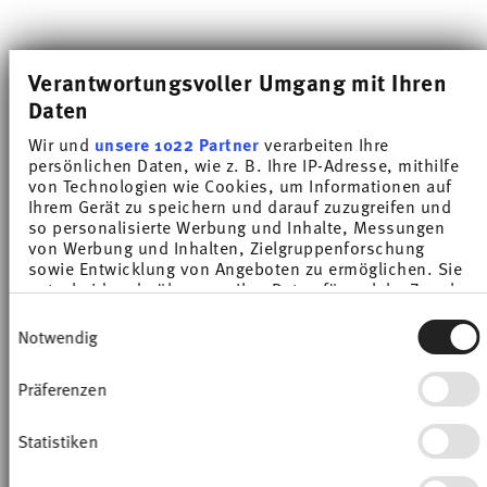
-28%
-4%
Verantwortungsvoller Umgang mit Ihren
Daten
Wir und
unsere 1022 Partner
verarbeiten Ihre
persönlichen Daten, wie z. B. Ihre IP-Adresse, mithilfe
von Technologien wie Cookies, um Informationen auf
Ihrem Gerät zu speichern und darauf zuzugreifen und
so personalisierte Werbung und Inhalte, Messungen
von Werbung und Inhalten, Zielgruppenforschung
sowie Entwicklung von Angeboten zu ermöglichen. Sie
entscheiden darüber, wer Ihre Daten für welche Zwecke
nutzt. Sie können Ihre Einwilligung jederzeit über die
TREND COLOUR DEEP BLUE
TREND COLOUR DEEP BLUE
Einwilligungsauswahl
Cookie-Erklärung oder durch Klicken auf das Privacy
Notwendig
Trigger Symbol ändern oder widerrufen
Bowl
Bowl 22 cm
Präferenzen
Price reduced from
to
Price reduced from
to
Wenn Sie es erlauben, würden wir auch gerne:
€ 16,90
€ 23,50
€ 45,00
€ 47,00
Informationen über Ihre geografische Lage
30-day best price:
€ 23,50
30-day best price:
€ 47,00
erfassen, welche bis auf einige Meter genau sein
Statistiken
können
Ihr Gerät durch aktives Scannen nach