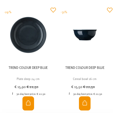
-29%
-31%
TREND COLOUR DEEP BLUE
TREND COLOUR DEEP BLUE
Plate deep 24 cm
Cereal bowl 16 cm
Price reduced from
to
Price reduced from
to
€ 15,90
€ 22,50
€ 15,50
€ 22,50
30-day best price:
€ 22,50
30-day best price:
€ 22,50