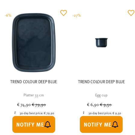
-6%
-27%
TREND COLOUR DEEP BLUE
TREND COLOUR DEEP BLUE
Platter 33 cm
Egg cup
Price reduced from
to
Price reduced from
to
€ 74,90
€ 79,90
€ 6,90
€ 9,50
30-day best price:
€ 79,90
30-day best price:
€ 9,50
NOTIFY ME
NOTIFY ME