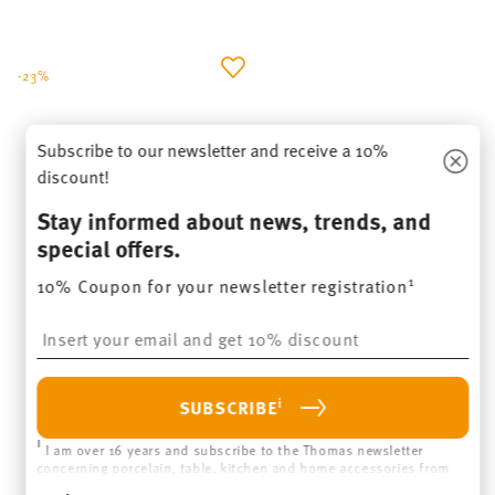
-23%
Subscribe to our newsletter and receive a 10%
discount!
Stay informed about news, trends, and
special offers.
1
10% Coupon for your newsletter registration
TREND COLOUR DEEP BLUE
Insert your email to register for the newsletters
Egg cup with deposit
Price reduced from
to
i
€ 13,50
€ 17,50
SUBSCRIBE
30-day best price:
€ 17,50
i
I am over 16 years and subscribe to the Thomas newsletter
concerning porcelain, table, kitchen and home accessories from
NOTIFY ME
Rosenthal GmbH. Cancellation is possible at any time with effect