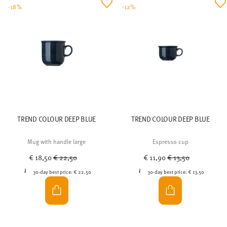
-18%
-12%
TREND COLOUR DEEP BLUE
TREND COLOUR DEEP BLUE
Mug with handle large
Espresso cup
Price reduced from
to
Price reduced from
to
€ 18,50
€ 22,50
€ 11,90
€ 13,50
30-day best price:
€ 22,50
30-day best price:
€ 13,50