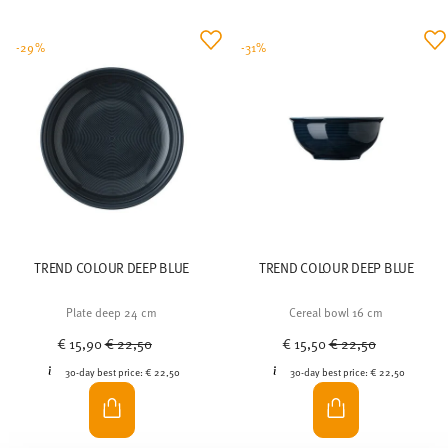
-29%
-31%
TREND COLOUR DEEP BLUE
TREND COLOUR DEEP BLUE
Plate deep 24 cm
Cereal bowl 16 cm
Price reduced from
to
Price reduced from
to
€ 15,90
€ 22,50
€ 15,50
€ 22,50
30-day best price:
€ 22,50
30-day best price:
€ 22,50