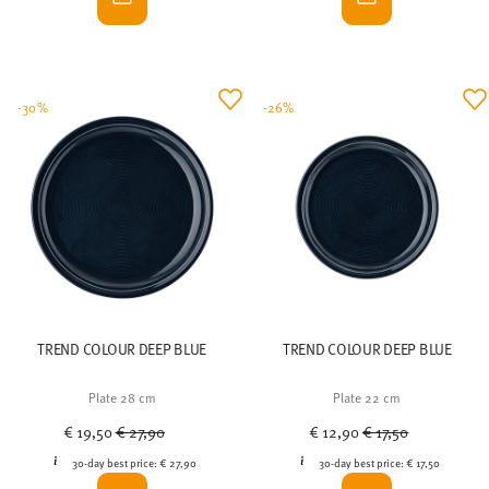
-30%
-26%
TREND COLOUR DEEP BLUE
TREND COLOUR DEEP BLUE
Plate 28 cm
Plate 22 cm
Price reduced from
to
Price reduced from
to
€ 19,50
€ 27,90
€ 12,90
€ 17,50
30-day best price:
€ 27,90
30-day best price:
€ 17,50