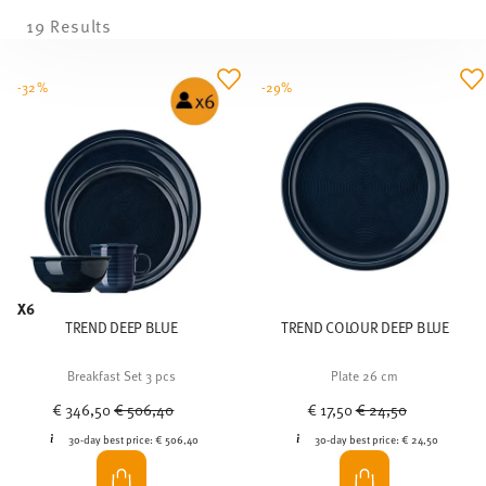
19 Results
-32%
-29%
X6
TREND DEEP BLUE
TREND COLOUR DEEP BLUE
Breakfast Set 3 pcs
Plate 26 cm
Price reduced from
to
Price reduced from
to
€ 346,50
€ 506,40
€ 17,50
€ 24,50
30-day best price:
€ 506,40
30-day best price:
€ 24,50