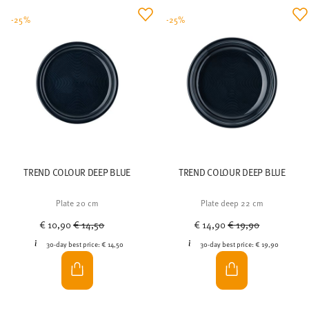
-25%
-25%
TREND COLOUR DEEP BLUE
TREND COLOUR DEEP BLUE
Plate 20 cm
Plate deep 22 cm
Price reduced from
to
Price reduced from
to
€ 10,90
€ 14,50
€ 14,90
€ 19,90
30-day best price:
€ 14,50
30-day best price:
€ 19,90