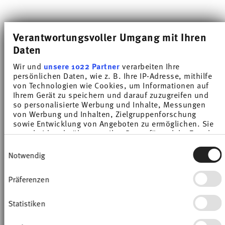
-28%
-4%
Verantwortungsvoller Umgang mit Ihren
Daten
Wir und
unsere 1022 Partner
verarbeiten Ihre
persönlichen Daten, wie z. B. Ihre IP-Adresse, mithilfe
von Technologien wie Cookies, um Informationen auf
Ihrem Gerät zu speichern und darauf zuzugreifen und
so personalisierte Werbung und Inhalte, Messungen
von Werbung und Inhalten, Zielgruppenforschung
sowie Entwicklung von Angeboten zu ermöglichen. Sie
entscheiden darüber, wer Ihre Daten für welche Zwecke
nutzt. Sie können Ihre Einwilligung jederzeit über die
TREND COLOUR DEEP BLUE
TREND COLOUR DEEP BLUE
Einwilligungsauswahl
Cookie-Erklärung oder durch Klicken auf das Privacy
Notwendig
Trigger Symbol ändern oder widerrufen
Bowl
Bowl 22 cm
Präferenzen
Price reduced from
to
Price reduced from
to
Wenn Sie es erlauben, würden wir auch gerne:
€ 16,90
€ 23,50
€ 45,00
€ 47,00
Informationen über Ihre geografische Lage
30-day best price:
€ 23,50
30-day best price:
€ 47,00
erfassen, welche bis auf einige Meter genau sein
Statistiken
können
Ihr Gerät durch aktives Scannen nach