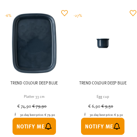
-6%
-27%
TREND COLOUR DEEP BLUE
TREND COLOUR DEEP BLUE
Platter 33 cm
Egg cup
Price reduced from
to
Price reduced from
to
€ 74,90
€ 79,90
€ 6,90
€ 9,50
30-day best price:
€ 79,90
30-day best price:
€ 9,50
NOTIFY ME
NOTIFY ME