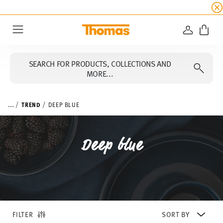
SUMMER SALE
☀️ Up to 45% discount on all Tho
LOGIN
Menu
SEARCH FOR PRODUCTS, COLLECTIONS AND
MORE...
...
TREND
DEEP BLUE
Deep blue
FILTER