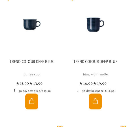
TREND COLOUR DEEP BLUE
TREND COLOUR DEEP BLUE
Coffee cup
Mug with handle
Price reduced from
to
Price reduced from
to
€ 11,90
€ 13,90
€ 14,90
€ 19,90
30-day best price:
€ 13,90
30-day best price:
€ 19,90