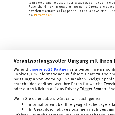
temi porcellane, accessori per la tavola, per la cucina e pe
di consegna per altri paesi
qui
.
Rosenthal GmbH. In qualsiasi momento è possibile cancell
Fornitore del servizio di spedizione:
Spediamo con UP
Newsletter attraverso l´apposito link nella newsletter. Ult
su:
Privacy dati
.
Tracciabilità
Riceverete un codice di tracciamento via
spedito.
Resi:
Per i resi, si prega di utilizzare il nostro
servizio 
Verantwortungsvoller Umgang mit Ihren 
Wir und
unsere 1022 Partner
verarbeiten Ihre persönl
Cookies, um Informationen auf Ihrem Gerät zu speich
Iscriviti alla nostra newsletter e ricevi il 10% di sconto!
Messungen von Werbung und Inhalten, Zielgruppenfo
entscheiden darüber, wer Ihre Daten für welche Zwecke
Tieniti informato su novità, tendenze e offert
oder durch Klicken auf das Privacy Trigger Symbol än
Buono sconto del 10% per chi si iscrive alla newslett
Wenn Sie es erlauben, würden wir auch gerne:
Informationen über Ihre geografische Lage erf
Insert your email to register for the newsletters
Ihr Gerät durch aktives Scannen nach bestimmt
Homepage
CGC
Erfahren Sie mehr darüber, wie Ihre persönlichen Date