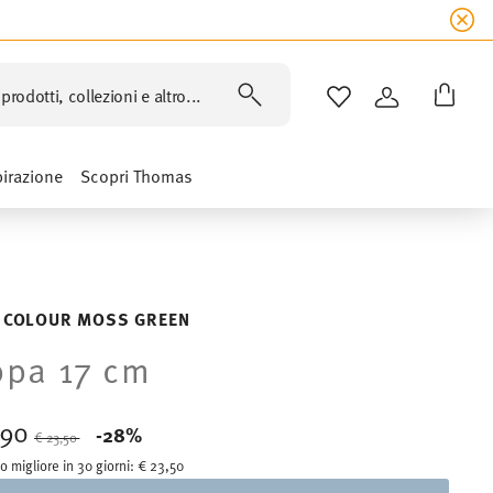
prodotti, collezioni e altro...
LISTA DESIDERI
ACCEDI
pirazione
Scopri Thomas
 COLOUR MOSS GREEN
pa 17 cm
,90
Price reduced from
to
-28%
€ 23,50
o migliore in 30 giorni:
€ 23,50