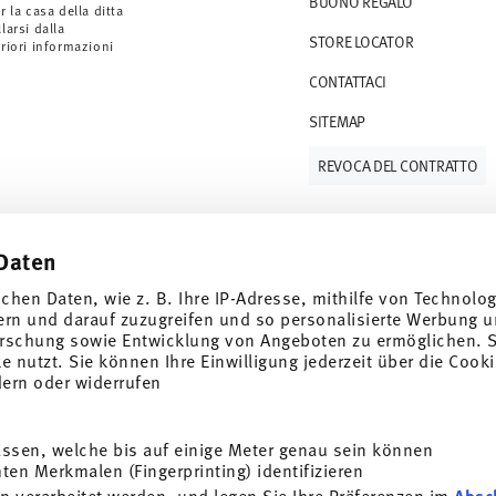
BUONO REGALO
r la casa della ditta
arsi dalla
STORE LOCATOR
S (consegna standard) in Italia.
eriori informazioni
 e-mail non appena il vostro pacco verrà
CONTATTACI
SITEMAP
resi
.
REVOCA DEL CONTRATTO
Daten
Tieniti informato
ichen Daten, wie z. B. Ihre IP-Adresse, mithilfe von Technolo
ern und darauf zuzugreifen und so personalisierte Werbung u
rschung sowie Entwicklung von Angeboten zu ermöglichen. S
 nutzt. Sie können Ihre Einwilligung jederzeit über die Cooki
e speciali.
dern oder widerrufen
SCOPRI TUTTI I NOSTRI BRAND
1
er
Bellezza e funzionalità per la tua casa
assen, welche bis auf einige Meter genau sein können
i
en Merkmalen (Fingerprinting) identifizieren
ISCRIVITI
Tutela della privacy
Informazioni legali obbligatorie
Modificare il
n verarbeitet werden, und legen Sie Ihre Präferenzen im
Absc