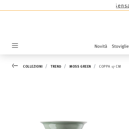
as tranne le novità Sandora, Sensai & Kids!
Acqu
Novità
Stoviglie
Menu
Go back
COLLEZIONI
TREND
MOSS GREEN
COPPA 17 CM