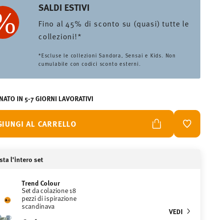
SALDI ESTIVI
Fino al 45% di sconto su (quasi) tutte le
collezioni!*
*Escluse le collezioni Sandora, Sensai e Kids. Non
cumulabile con codici sconto esterni.
ATO IN 5-7 GIORNI LAVORATIVI
GIUNGI AL CARRELLO
LISTA DES
ta l'intero set
Trend Colour
Set da colazione 18
pezzi di ispirazione
scandinava
VEDI