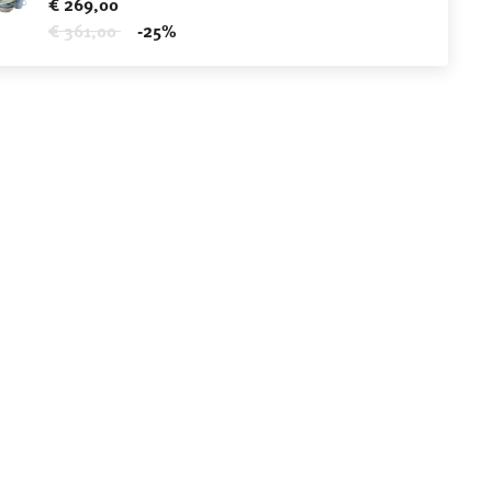
€ 269,00
Price reduced from
to
€ 361,00
-25%