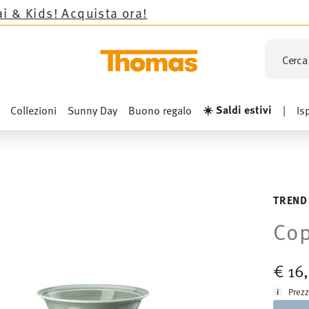
ista ora!
Cerca 
☀️ Saldi estivi
Collezioni
Sunny Day
Buono regalo
|
Is
TREND
Cop
€ 16
Prezz