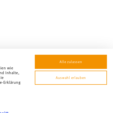
Alle zulassen
gien wie
nd Inhalte,
ie
Auswahl erlauben
e-Erklärung
 consenso ai cookie
hnitt