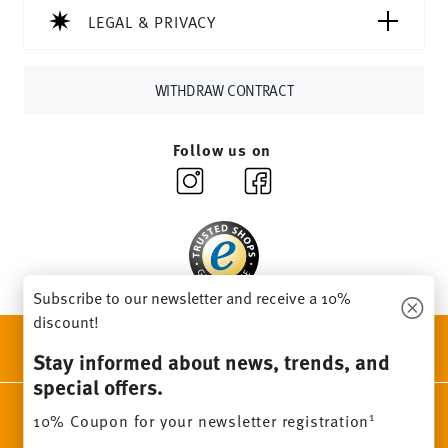
Delivery time:
3-5 working days for delivery within
LEGAL & PRIVACY
Germany for items in stock. You can view delivery times to
other countries
here
.
Returns:
For returns, please use our
returns service
.
WITHDRAW CONTRACT
Follow us on
Subscribe to our newsletter and receive a 10%
discount!
DISCOVER ALL OUR BRANDS
Stay informed about news, trends, and
Beauty & functionality for your home
special offers.
Homepage
General terms and conditions
Privacy policy
1
10% Coupon for your newsletter registration
Imprint
Change cookie consent