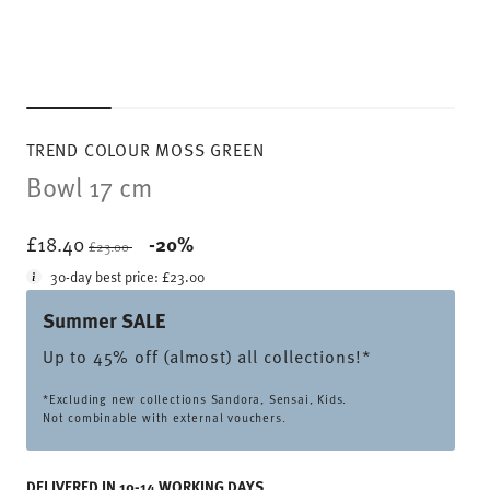
TREND COLOUR MOSS GREEN
Bowl 17 cm
Price reduced from
to
£18.40
-20%
£23.00
30-day best price:
£23.00
Summer SALE
Up to 45% off (almost) all collections!*
*Excluding new collections Sandora, Sensai, Kids.
Not combinable with external vouchers.
DELIVERED IN 10-14 WORKING DAYS