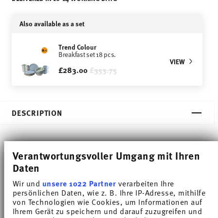
Also available as a set
Trend Colour
Breakfast set 18 pcs.
VIEW
Price reduced from
to
£283.00
£353.75
DESCRIPTION
Thomas Trend Colour Moss Green Bowl - Round - Ø
Verantwortungsvoller Umgang mit Ihren
Daten
16,9 cm - h 5,0 cm - 0,500 l, Porcelain
Wir und
unsere 1022 Partner
verarbeiten Ihre
Trend White is regarded worldwide as one of the
persönlichen Daten, wie z. B. Ihre IP-Adresse, mithilfe
von Technologien wie Cookies, um Informationen auf
most popular dinnerware for everyday use. Trend
Ihrem Gerät zu speichern und darauf zuzugreifen und