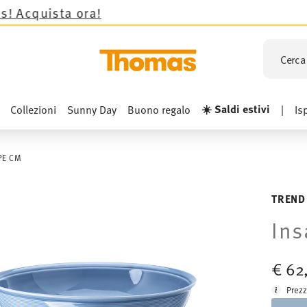
 ora!
Cerca 
☀️ Saldi estivi
Collezioni
Sunny Day
Buono regalo
|
Is
PE CM
TREND
Ins
€ 62
Prezz