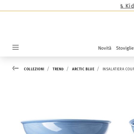
tranne le novità Sandora, Sensai & Kids!
Acquista
Novità
Stoviglie
Menu
Go back
COLLEZIONI
TREND
ARCTIC BLUE
INSALATIERA COU