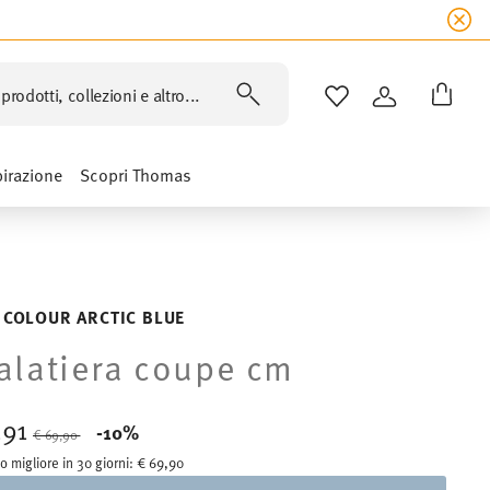
prodotti, collezioni e altro...
LISTA DESIDERI
ACCEDI
pirazione
Scopri Thomas
 COLOUR ARCTIC BLUE
alatiera coupe cm
,91
Price reduced from
to
-10%
€ 69,90
o migliore in 30 giorni:
€ 69,90