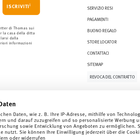
i
ISCRIVITI
SERVIZIO RESI
rdini a partire da 69,90 CHF. Per ordini
PAGAMENTI
ano a 36,90 CHF.
 gli articoli in stock. Puoi visualizzare i tempi
etter di Thomas sui
BUONO REGALO
r la casa della ditta
arsi dalla
STORE LOCATOR
S (consegna standard) in Italia.
eriori informazioni
 e-mail non appena il vostro pacco verrà
CONTATTACI
SITEMAP
resi
.
REVOCA DEL CONTRATTO
Daten
Tieniti informato
ichen Daten, wie z. B. Ihre IP-Adresse, mithilfe von Technolo
ern und darauf zuzugreifen und so personalisierte Werbung u
rschung sowie Entwicklung von Angeboten zu ermöglichen. S
 nutzt. Sie können Ihre Einwilligung jederzeit über die Cooki
dern oder widerrufen