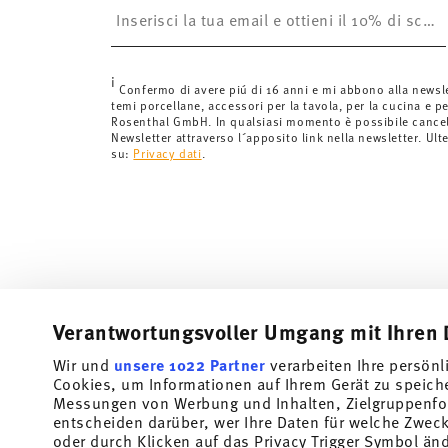
è gratuita.
Svizzera:
Le spedizioni in Svizzera sono gratuite per o
inferiori a 69,90 CHF, le spese di spedizione ammont
i
Tempi di spedizione in Italia:
5-7 giorni lavorativi per
Confermo di avere piú di 16 anni e mi abbono alla newsl
temi porcellane, accessori per la tavola, per la cucina e pe
di consegna per altri paesi
qui
.
Rosenthal GmbH. In qualsiasi momento è possibile cancell
Fornitore del servizio di spedizione:
Spediamo con UP
Newsletter attraverso l´apposito link nella newsletter. Ult
su:
Privacy dati
.
Tracciabilità
Riceverete un codice di tracciamento via
spedito.
Resi:
Per i resi, si prega di utilizzare il nostro
servizio 
Verantwortungsvoller Umgang mit Ihren 
Wir und
unsere 1022 Partner
verarbeiten Ihre persönl
Cookies, um Informationen auf Ihrem Gerät zu speich
Messungen von Werbung und Inhalten, Zielgruppenfo
entscheiden darüber, wer Ihre Daten für welche Zwecke
oder durch Klicken auf das Privacy Trigger Symbol än