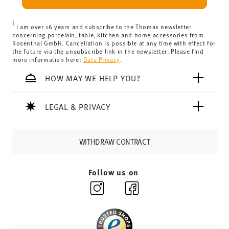
can view the delivery costs
here
.
United Kingdom:
the minimum order value is £135, and
i
delivery is free of charge.
I am over 16 years and subscribe to the Thomas newsletter
concerning porcelain, table, kitchen and home accessories from
Switzerland:
delivery is free of charge for orders over
Rosenthal GmbH. Cancellation is possible at any time with effect for
the future via the unsubscribe link in the newsletter. Please find
69,90 CHF. If the value of your purchase is less than
more information here:
Data Privacy
.
69,90 CHF, delivery charges are 36,90 CHF.
Tracking:
You will receive a tracking code by e-mail as
HOW MAY WE HELP YOU?
soon as your parcel is dispatched.
Delivery time:
3-5 working days for delivery within
LEGAL & PRIVACY
Germany for items in stock. You can view delivery times to
other countries
here
.
Returns:
For returns, please use our
returns service
.
WITHDRAW CONTRACT
Follow us on