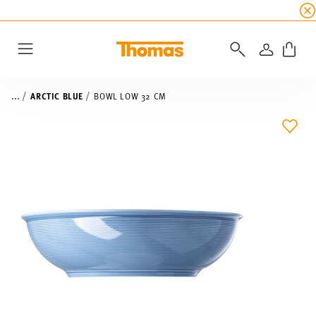
SUMMER SALE
☀️ Get an
extra 5% off
all alread
LOGIN
Menu
...
ARCTIC BLUE
BOWL LOW 32 CM
ADD 