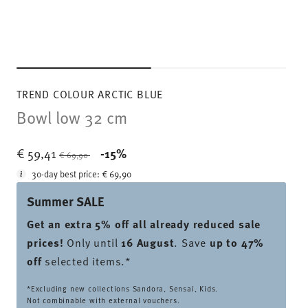
TREND COLOUR ARCTIC BLUE
Bowl low 32 cm
Price reduced from
to
€ 59,41
-15%
€ 69,90
30-day best price:
€ 69,90
Summer SALE
Get an extra 5% off all already reduced sale
prices
!
Only until
16 August
. Save
up to 47%
off
selected items.*
*Excluding new collections Sandora, Sensai, Kids.
Not combinable with external vouchers.