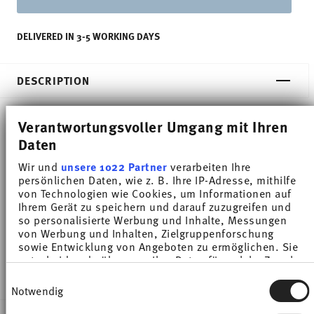
DELIVERED IN 3-5 WORKING DAYS
DESCRIPTION
Verantwortungsvoller Umgang mit Ihren
Thomas Trend Colour Arctic Blue Salad bowl -
Daten
Round - Ø 31,5 cm - h 8,9 cm - 4,200 l, Porcelain
Wir und
unsere 1022 Partner
verarbeiten Ihre
persönlichen Daten, wie z. B. Ihre IP-Adresse, mithilfe
Trend White is regarded worldwide as one of the
von Technologien wie Cookies, um Informationen auf
Ihrem Gerät zu speichern und darauf zuzugreifen und
most popular dinnerware for everyday use. Trend
so personalisierte Werbung und Inhalte, Messungen
von Werbung und Inhalten, Zielgruppenforschung
Colour sets coloured accents - inspired by the
sowie Entwicklung von Angeboten zu ermöglichen. Sie
entscheiden darüber, wer Ihre Daten für welche Zwecke
nature of the North.
nutzt. Sie können Ihre Einwilligung jederzeit über die
Einwilligungsauswahl
Cookie-Erklärung oder durch Klicken auf das Privacy
Notwendig
Trigger Symbol ändern oder widerrufen