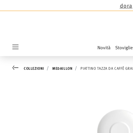
ioni Thomas tranne le novità Sandora, Sensai & K
Novità
Stoviglie
Menu
Go back
COLLEZIONI
MEDAILLON
PIATTINO TAZZA DA CAFFÈ GR