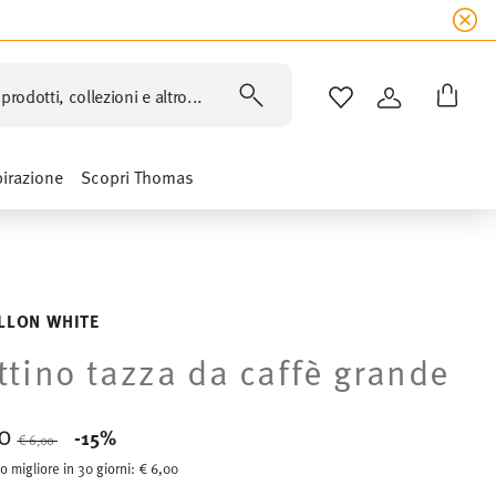
prodotti, collezioni e altro...
LISTA DESIDERI
ACCEDI
pirazione
Scopri Thomas
LLON WHITE
ttino tazza da caffè grande
10
Price reduced from
to
-15%
€ 6,00
o migliore in 30 giorni:
€ 6,00