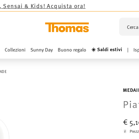
ids!
Acquista ora!
Cerca 
☀️ Saldi estivi
Collezioni
Sunny Day
Buono regalo
|
Is
ANDE
MEDAI
Pia
€ 5,
Prezz