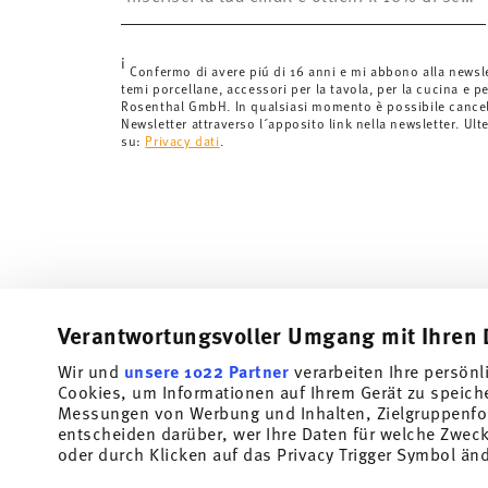
Svizzera:
Le spedizioni in Svizzera sono gratuite per o
inferiori a 69,90 CHF, le spese di spedizione ammont
i
Tempi di spedizione in Italia:
5-7 giorni lavorativi per
Confermo di avere piú di 16 anni e mi abbono alla newsl
temi porcellane, accessori per la tavola, per la cucina e pe
di consegna per altri paesi
qui
.
Rosenthal GmbH. In qualsiasi momento è possibile cancell
Fornitore del servizio di spedizione:
Spediamo con UP
Newsletter attraverso l´apposito link nella newsletter. Ult
su:
Privacy dati
.
Tracciabilità
Riceverete un codice di tracciamento via
spedito.
Resi:
Per i resi, si prega di utilizzare il nostro
servizio 
Verantwortungsvoller Umgang mit Ihren 
Wir und
unsere 1022 Partner
verarbeiten Ihre persönl
Cookies, um Informationen auf Ihrem Gerät zu speich
Iscriviti alla nostra newsletter e ricevi il 10% di sconto!
Messungen von Werbung und Inhalten, Zielgruppenfo
entscheiden darüber, wer Ihre Daten für welche Zwecke
Tieniti informato su novità, tendenze e offert
oder durch Klicken auf das Privacy Trigger Symbol än
Buono sconto del 10% per chi si iscrive alla newslett