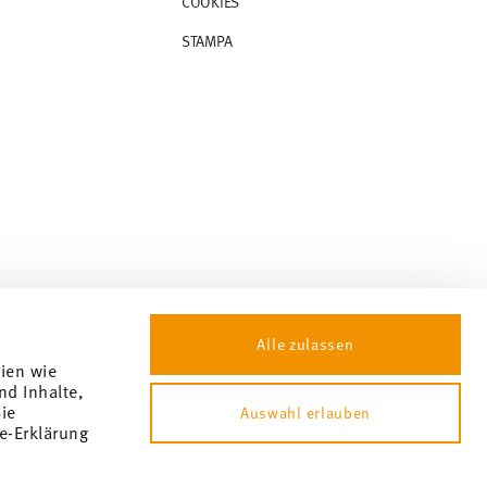
COOKIES
STAMPA
Alle zulassen
gien wie
nd Inhalte,
ie
Auswahl erlauben
e-Erklärung