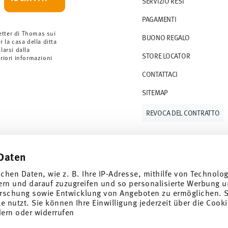
SERVIZIO RESI
rdini a partire da 69,90 CHF. Per ordini
PAGAMENTI
ano a 36,90 CHF.
 gli articoli in stock. Puoi visualizzare i tempi
etter di Thomas sui
BUONO REGALO
r la casa della ditta
arsi dalla
STORE LOCATOR
S (consegna standard) in Italia.
eriori informazioni
 e-mail non appena il vostro pacco verrà
CONTATTACI
SITEMAP
resi
.
REVOCA DEL CONTRATTO
Daten
Tieniti informato
ichen Daten, wie z. B. Ihre IP-Adresse, mithilfe von Technolo
ern und darauf zuzugreifen und so personalisierte Werbung u
rschung sowie Entwicklung von Angeboten zu ermöglichen. S
 nutzt. Sie können Ihre Einwilligung jederzeit über die Cooki
e speciali.
dern oder widerrufen
SCOPRI TUTTI I NOSTRI BRAND
1
er