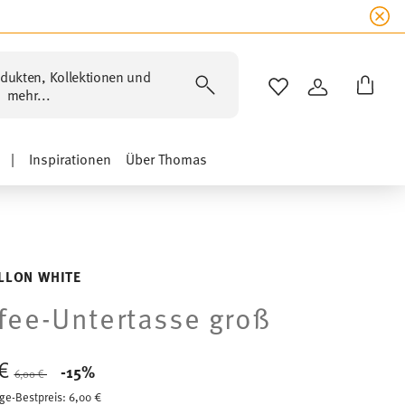
dukten, Kollektionen und
WISHLIST
ANMELDEN
mehr...
|
Inspirationen
Über Thomas
LLON WHITE
fee-Untertasse groß
 €
Price reduced from
to
-15%
6,00 €
ge-Bestpreis:
6,00 €