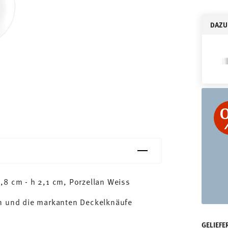
DAZU
,8 cm - h 2,1 cm, Porzellan Weiss
gn und die markanten Deckelknäufe
GELIEFE