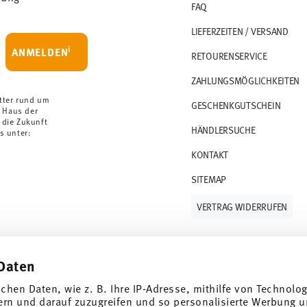
FAQ
e Königreich liegt der Mindestbestellwert bei
LIEFERZEITEN / VERSAND
F versandkostenfrei. Unter einem Bestellwert
i
ANMELDEN
RETOURENSERVICE
HF.
ZAHLUNGSMÖGLICHKEITEN
sobald Ihr Paket auf die Reise geht.
orrätige Artikel. Sie können die Lieferzeiten in
tter rund um
GESCHENKGUTSCHEIN
 Haus der
 die Zukunft
HÄNDLERSUCHE
urenservice
.
s unter:
KONTAKT
SITEMAP
VERTRAG WIDERRUFEN
Daten
Folge uns auf
ichen Daten, wie z. B. Ihre IP-Adresse, mithilfe von Technolo
 Wert von 10%!
ern und darauf zuzugreifen und so personalisierte Werbung u