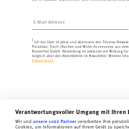
Vereinigtes Königreich:
Für Lieferungen ins Vereinigt
£135, die Lieferung erfolgt versandkostenfrei.
Insert your email to register for the newsletters
Schweiz:
Lieferungen in die Schweiz sind ab 69,90 CH
von 69,90 CHF liegen die Versandkosten bei 36,90 C
Tracking:
Sie erhalten per E-Mail einen Trackingcode, 
i
Lieferzeit innerhalb Deutschlands:
3-5 Werktage für v
Ich bin über 16 Jahre und abonniere den Thomas-Newsle
Porzellan, Tisch-/Küchen und Wohn-Accessoires aus dem
andere Länder
hier einsehen
.
Rosenthal GmbH. Abmeldung ist jederzeit mit Wirkung für
Retouren:
Für Retouren nutzen Sie bitte unseren
Reto
möglich über den Abmeldelink im Newsletter. Weitere Info
Datenschutz
.
Verantwortungsvoller Umgang mit Ihren 
Wir und
unsere 1022 Partner
verarbeiten Ihre persönl
Abonniere unseren Newsletter und erhalte einen Rabatt im
Cookies, um Informationen auf Ihrem Gerät zu speich