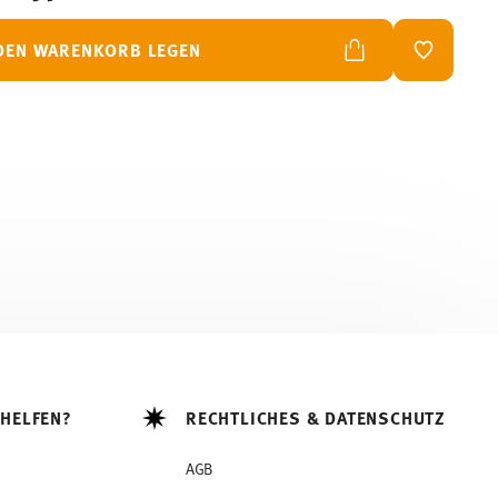
 DEN WARENKORB LEGEN
ADD TO W
 HELFEN?
RECHTLICHES & DATENSCHUTZ
AGB