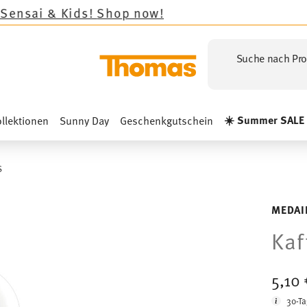
s!
Shop now!
Suche nach Pro
☀️ Summer SALE
llektionen
Sunny Day
Geschenkgutschein
S
MEDAI
Kaf
5,10
30-Ta